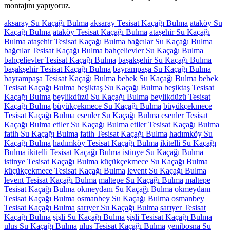
montajını yapıyoruz.
aksaray Su Kaçağı Bulma
aksaray Tesisat Kaçağı Bulma
ataköy Su
Kaçağı Bulma
ataköy Tesisat Kaçağı Bulma
ataşehir Su Kaçağı
Bulma
ataşehir Tesisat Kaçağı Bulma
bağcılar Su Kaçağı Bulma
bağcılar Tesisat Kaçağı Bulma
bahçelievler Su Kaçağı Bulma
bahçelievler Tesisat Kaçağı Bulma
başakşehir Su Kaçağı Bulma
başakşehir Tesisat Kaçağı Bulma
bayrampaşa Su Kaçağı Bulma
bayrampaşa Tesisat Kaçağı Bulma
bebek Su Kaçağı Bulma
bebek
Tesisat Kaçağı Bulma
beşiktaş Su Kaçağı Bulma
beşiktaş Tesisat
Kaçağı Bulma
beylikdüzü Su Kaçağı Bulma
beylikdüzü Tesisat
Kaçağı Bulma
büyükçekmece Su Kaçağı Bulma
büyükçekmece
Tesisat Kaçağı Bulma
esenler Su Kaçağı Bulma
esenler Tesisat
Kaçağı Bulma
etiler Su Kaçağı Bulma
etiler Tesisat Kaçağı Bulma
fatih Su Kaçağı Bulma
fatih Tesisat Kaçağı Bulma
hadımköy Su
Kaçağı Bulma
hadımköy Tesisat Kaçağı Bulma
ikitelli Su Kaçağı
Bulma
ikitelli Tesisat Kaçağı Bulma
istinye Su Kaçağı Bulma
istinye Tesisat Kaçağı Bulma
küçükçekmece Su Kaçağı Bulma
küçükçekmece Tesisat Kaçağı Bulma
levent Su Kaçağı Bulma
levent Tesisat Kaçağı Bulma
maltepe Su Kaçağı Bulma
maltepe
Tesisat Kaçağı Bulma
okmeydanı Su Kaçağı Bulma
okmeydanı
Tesisat Kaçağı Bulma
osmanbey Su Kaçağı Bulma
osmanbey
Tesisat Kaçağı Bulma
sarıyer Su Kaçağı Bulma
sarıyer Tesisat
Kaçağı Bulma
şişli Su Kaçağı Bulma
şişli Tesisat Kaçağı Bulma
ulus Su Kaçağı Bulma
ulus Tesisat Kaçağı Bulma
yenibosna Su