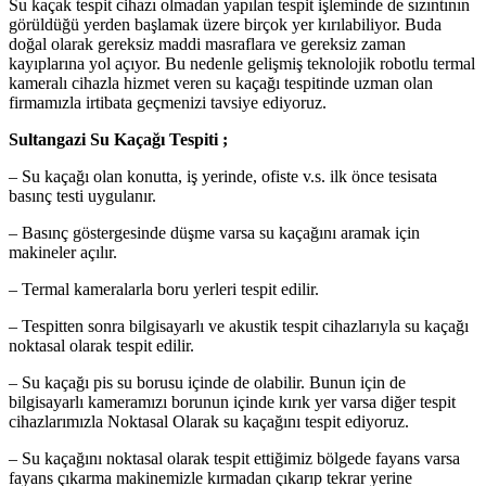
Su kaçak tespit cihazı olmadan yapılan tespit işleminde de sızıntının
görüldüğü yerden başlamak üzere birçok yer kırılabiliyor. Buda
doğal olarak gereksiz maddi masraflara ve gereksiz zaman
kayıplarına yol açıyor. Bu nedenle gelişmiş teknolojik robotlu termal
kameralı cihazla hizmet veren su kaçağı tespitinde uzman olan
firmamızla irtibata geçmenizi tavsiye ediyoruz.
Sultangazi Su Kaçağı Tespiti ;
– Su kaçağı olan konutta, iş yerinde, ofiste v.s. ilk önce tesisata
basınç testi uygulanır.
– Basınç göstergesinde düşme varsa su kaçağını aramak için
makineler açılır.
– Termal kameralarla boru yerleri tespit edilir.
– Tespitten sonra bilgisayarlı ve akustik tespit cihazlarıyla su kaçağı
noktasal olarak tespit edilir.
– Su kaçağı pis su borusu içinde de olabilir. Bunun için de
bilgisayarlı kameramızı borunun içinde kırık yer varsa diğer tespit
cihazlarımızla Noktasal Olarak su kaçağını tespit ediyoruz.
– Su kaçağını noktasal olarak tespit ettiğimiz bölgede fayans varsa
fayans çıkarma makinemizle kırmadan çıkarıp tekrar yerine