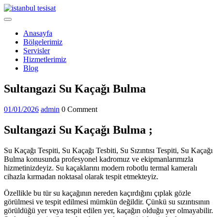
Skip
to
Open
content
Menu
Anasayfa
Bölgelerimiz
Servisler
Hizmetlerimiz
Blog
Close
Sultangazi Su Kaçağı Bulma
Menu
01/01/2026
admin
01/01/2026
admin
0 Comment
Sultangazi Su Kaçağı Bulma ;
Su Kaçağı Tespiti, Su Kaçağı Tesbiti, Su Sızıntısı Tespiti, Su Kaçağı
Bulma konusunda profesyonel kadromuz ve ekipmanlarımızla
hizmetinizdeyiz. Su kaçaklarını modern robotlu termal kameralı
cihazla kırmadan noktasal olarak tespit etmekteyiz.
Özellikle bu tür su kaçağının nereden kaçırdığını çıplak gözle
görülmesi ve tespit edilmesi mümkün değildir. Çünkü su sızıntısının
görüldüğü yer veya tespit edilen yer, kaçağın olduğu yer olmayabilir.