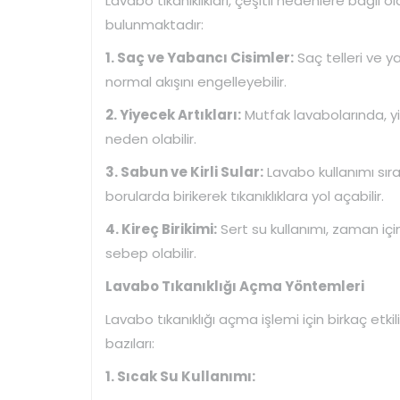
Lavabo tıkanıklıkları, çeşitli nedenlere bağlı o
bulunmaktadır:
1. Saç ve Yabancı Cisimler:
Saç telleri ve y
normal akışını engelleyebilir.
2. Yiyecek Artıkları:
Mutfak lavabolarında, yiy
neden olabilir.
3. Sabun ve Kirli Sular:
Lavabo kullanımı sıra
borularda birikerek tıkanıklıklara yol açabilir.
4. Kireç Birikimi:
Sert su kullanımı, zaman içi
sebep olabilir.
Lavabo Tıkanıklığı Açma Yöntemleri
Lavabo tıkanıklığı açma işlemi için birkaç et
bazıları:
1. Sıcak Su Kullanımı: