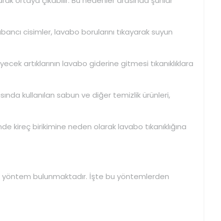
larak ortaya çıkabilir. Bu nedenler arasında şunlar
abancı cisimler, lavabo borularını tıkayarak suyun
ecek artıklarının lavabo giderine gitmesi tıkanıklıklara
sında kullanılan sabun ve diğer temizlik ürünleri,
nde kireç birikimine neden olarak lavabo tıkanıklığına
kili yöntem bulunmaktadır. İşte bu yöntemlerden