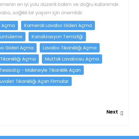
emenin en iyi yolu düzenli bakım ve doğru kullanımdır.
abo, sağlıklı bir yaşam için önemlidir.
r Açma
Kameralı Lavabo Gideri Açma
rüntüleme
Kanalizasyon Temizliği
bo Gideri Açma
Lavabo Tıkanıklığı Açma
Tıkanıklığı Açma
Mutfak Lavabosu Açma
Tesisatçı - Makineyle Tıkanıklık Açan
uvalet Tıkanıklığı Açan Firmalar
Next
Next
post: