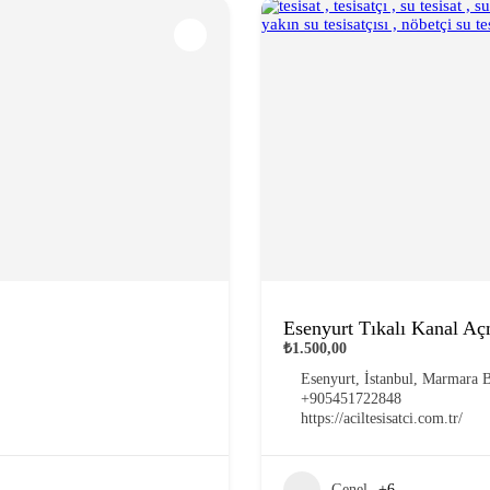
Esenyurt Tıkalı Kanal A
₺1.500,00
Esenyurt, İstanbul, Marmara B
+905451722848
https://aciltesisatci.com.tr/
Genel
+6