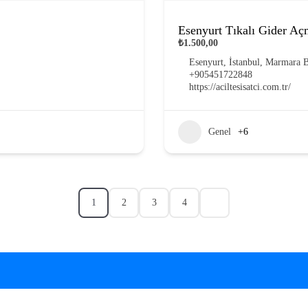
Esenyurt Tıkalı Gider A
₺1.500,00
Esenyurt, İstanbul, Marmara B
+905451722848
https://aciltesisatci.com.tr/
Genel
+6
1
2
3
4