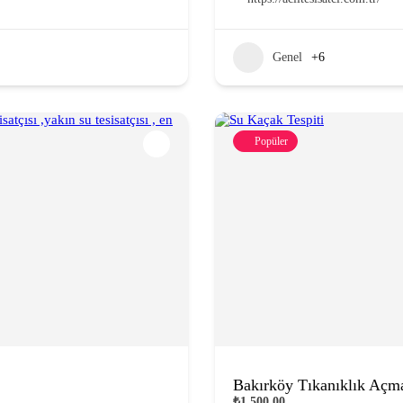
Genel
+6
Popüler
Bakırköy Tıkanıklık Açm
₺1.500,00