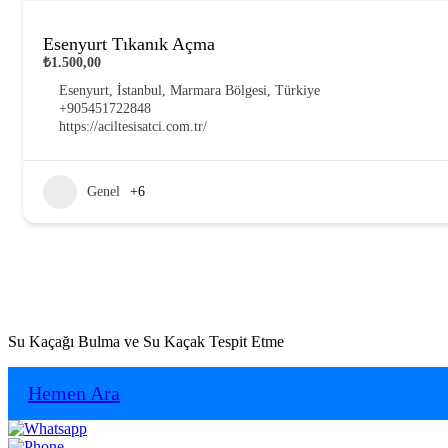
Esenyurt Tıkanık Açma
₺1.500,00
Esenyurt, İstanbul, Marmara Bölgesi, Türkiye
+905451722848
https://aciltesisatci.com.tr/
Genel
+6
Su Kaçağı Bulma ve Su Kaçak Tespit Etme
Hemen Ara