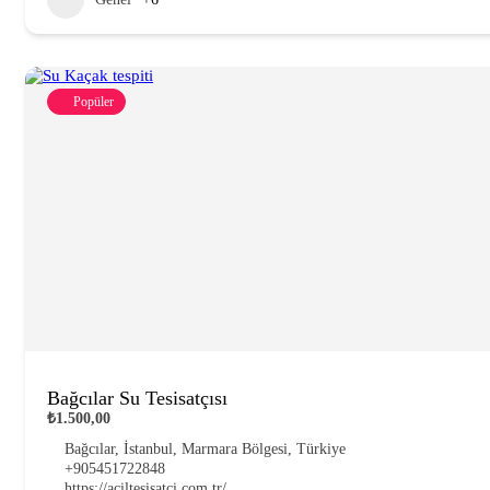
Popüler
Bağcılar Su Tesisatçısı
₺1.500,00
Bağcılar, İstanbul, Marmara Bölgesi, Türkiye
+905451722848
https://aciltesisatci.com.tr/