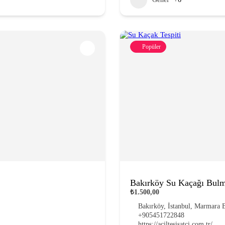
Popüler
Bakırköy Su Kaçağı Bul
₺1.500,00
Bakırköy, İstanbul, Marmara B
+905451722848
https://aciltesisatci.com.tr/