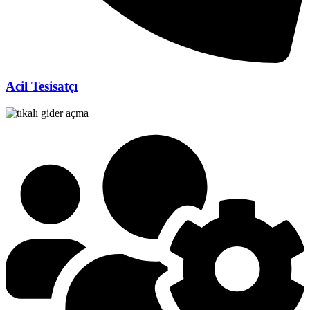
Acil Tesisatçı