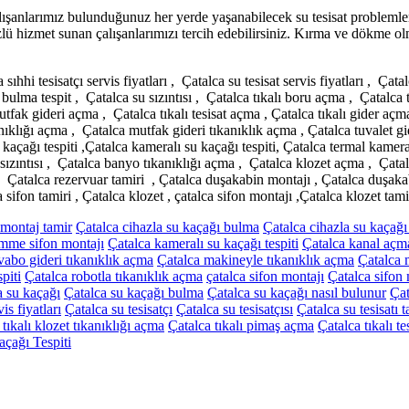
çalışanlarımız bulunduğunuz her yerde yaşanabilecek su tesisat probleml
üzlü hizmet sunan çalışanlarımızı tercih edebilirsiniz. Kırma ve dökme o
a sıhhi tesisatçı servis fiyatları , Çatalca su tesisat servis fiyatları , Çat
ulma tespit , Çatalca su sızıntısı , Çatalca tıkalı boru açma , Çatalca t
tfak gideri açma , Çatalca tıkalı tesisat açma , Çatalca tıkalı gider açm
nıklığı açma , Çatalca mutfak gideri tıkanıklık açma , Çatalca tuvalet g
kaçağı tespiti ,Çatalca kameralı su kaçağı tespiti, Çatalca termal kamer
zıntısı , Çatalca banyo tıkanıklığı açma , Çatalca klozet açma , Çatalca 
ı , Çatalca rezervuar tamiri , Çatalca duşakabin montajı , Çatalca duşa
ifon tamiri , Çatalca klozet , çatalca sifon montajı ,Çatalca klozet tamiri
montaj tamir
Çatalca cihazla su kaçağı bulma
Çatalca cihazla su kaçağı 
mme sifon montajı
Çatalca kameralı su kaçağı tespiti
Çatalca kanal açm
vabo gideri tıkanıklık açma
Çatalca makineyle tıkanıklık açma
Çatalca 
piti
Çatalca robotla tıkanıklık açma
çatalca sifon montajı
Çatalca sifon 
a su kaçağı
Çatalca su kaçağı bulma
Çatalca su kaçağı nasıl bulunur
Çat
is fiyatları
Çatalca su tesisatçı
Çatalca su tesisatçısı
Çatalca su tesisatı t
tıkalı klozet tıkanıklığı açma
Çatalca tıkalı pimaş açma
Çatalca tıkalı t
açağı Tespiti