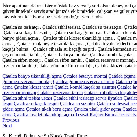
İster apartman dairesi ister müstakil ev veya iş yeri olsun deneyimli 
güvenilir teknik servis aradığınızda ekibimizdeki çalışkan ve güler y
kavuşturmak istiyorsanız siz de en doğru yerdesiniz.
Çatalca su tesisatçı , Çatalca sıhhi tesisat, Çatalca su tesisatçısı, Çatalc
Çatalca su kaçak tespiti , Çatalca su kaçağı bulma , Çatalca su kaçak b
banyo gideri açma , Çatalca tıkalı klozet tıkanıklığı açma , Çatalca mu
açma , Çatalca makineyle tıkanıklık açma , Çatalca tuvalet gideri tıka
kaçağı bulma , Çatalca cihazla su kaçağı tespiti , Çatalca kırmadan su 
çeşme montaj tamir , Çatalca batarya montaj, Çatalca kombi kaçak su sı
Çatalca sifon motajı , Çatalca sifon tamiri , Çatalca rezervuar montaj
rezervuar tamiri ,Çatalca gömme sifon montajı , Çatalca klozet, çatalca s
Çatalca banyo tıkanıklığı açma
Çatalca batarya montaj
Çatalca çeşme 
gömme rezervuar montajı
Çatalca gömme rezervuar tamiri
Çatalca gö
açma
Çatalca klozet tamiri
Çatalca kombi kaçak su sızıntısı
Çatalca la
rezervuar montajı
Çatalca rezervuar tamiri
Çatalca robotla su kaçak tes
Çatalca sıhhi tesisat ustası
Çatalca sıhhi tesisatçı servis fiyatları
Çatalc
tespit
Çatalca su kaçak tespiti
Çatalca su sızıntısı
Çatalca su tesisat serv
gideri açma
Çatalca tıkalı boru açma
Çatalca tıkalı gider açma
Çatalca 
açma
Çatalca tuvalet tıkanıklığı açma
Tesisat Kaçağı Bulma
Tesisat K
Yazı
Previous
Previous
Next
post:
Next
gezinmesi
post:
Su Kaçağı Bulma ve Su Kaçak Tespit Etme