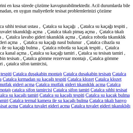
erini en kısa sürede çözüme kavuşturabilmektedir. Acil durumlarda bile
lmadan, en uygun maliyetlerle tesisat problemlerinizi çözüme
alca sıhhi tesisat ustası , Çatalca su kaçağı , Çatalca su kaçağı tespiti ,
uvalet tıkanıklığı açma , Çatalca tıkalı pimaş açma , Çatalca tıkalı
a , Çatalca lavabo gideri tıkanıklık açma , Çatalca robotla tıkanıklık
ideri açma , Çatalca su kaçağı nasıl bulunur , Çatalca cihazla su
a ile su kaçağı bulma , Çatalca robotla su kaçak tespiti , Çatalca
kanal açma , Çatalca su kaçağı tamiri , Çatalca su tesisatı tamiri ,
kabin tesisatı , Çatalca gömme rezervuar montajı , Çatalca gömme
 , çatalca sifon tamircisi,
tespiti
Çatalca duşakabin montajı
Çatalca duşakabin tesisatı
Çatalca
a
Çatalca kırmadan su kaçağı tespiti
Çatalca klozet
Çatalca klozet
mutfak gideri açma
Çatalca mutfak gideri tıkanıklık açma
Çatalca
motajı
çatalca sifon tamircisi
Çatalca sifon tamiri
Çatalca sıhhi tesisat
alca su kaçağı tamiri
Çatalca su kaçağı tespiti
Çatalca su kaçak bulma
amiri
Çatalca termal kamera ile su kaçağı bulma
Çatalca tıkalı banyo
esisat açma
Çatalca tuvalet gideri açma
Çatalca tuvalet gideri tıkanıklığı