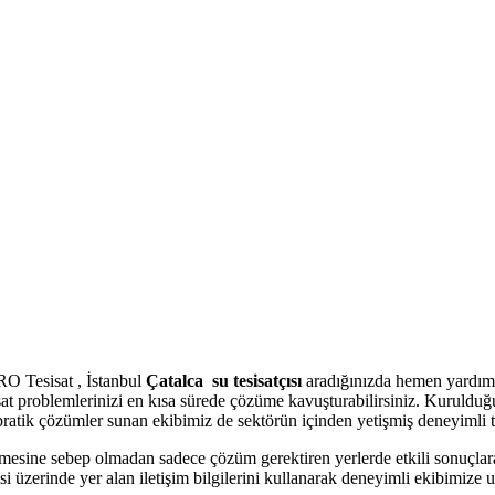
O Tesisat , İstanbul
Çatalca
su tesisatçısı
aradığınızda hemen yardımı
at problemlerinizi en kısa sürede çözüme kavuşturabilirsiniz. Kurulduğ
ratik çözümler sunan ekibimiz de sektörün içinden yetişmiş deneyimli te
mesine sebep olmadan sadece çözüm gerektiren yerlerde etkili sonuçlara k
si üzerinde yer alan iletişim bilgilerini kullanarak deneyimli ekibimize ul