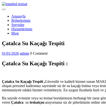
Skip
to
Open
content
Menu
Anasayfa
Bölgelerimiz
Servisler
Hizmetlerimiz
Blog
Close
Çatalca Su Kaçağı Tespiti
Menu
01/01/2026
admin
01/01/2026
admin
0 Comment
Çatalca Su Kaçağı Tespiti :
Çatalca Su Kaçağı Tespiti ,
Güvenilir ve kaliteli hizmet sunan MAKR
oluşan personel kadromuz sayesinde siz de su kaçağı bulma veya tesis
memnuniyeti odaklı hizmet vermekteyiz. En uygun fiyatlarla hızlı ve p
Bu sayede evinizin veya su tesisat borularınızın herhangi bir zarar gör
veren
Çatalca
su
tesisatçısı
arayorsanız siz de şirketimizin online site