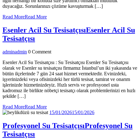
ilgili herhangi bir konuda size yardımcı olmaktan mutluluk
duyacağız. Sorunlarınızı çözüme kavuşturmak […]
Read More
Read More
Esenler Acil Su Tesisatçısı
Esenler Acil Su
Tesisatçısı
admin
admin
0 Comment
Esenler Acil Su Tesisatçısı : Su Tesisatçısı Esenler Su Tesisatçısı
olarak ve Esenler su tesisatçısı firmamız İstanbul’un iki yakasında ve
bütün ilçelerinde 7 gün 24 saat hizmet vermektedir. Evinizdeki,
işyerinizdeki veya ofisinizdeki her türlü tesisat, tamirat ve onarım
işlerinizde hizmetinizdeyiz. Hızlı servis ve profesyonel usta
kadromuz ile birlikte nöbetçi tesisatçı olarak problemlerinizi en hızlı
şekilde […]
Read More
Read More
15/01/2026
15/01/2026
Profesyonel Su Tesisatçısı
Profesyonel Su
Tesisatçısı