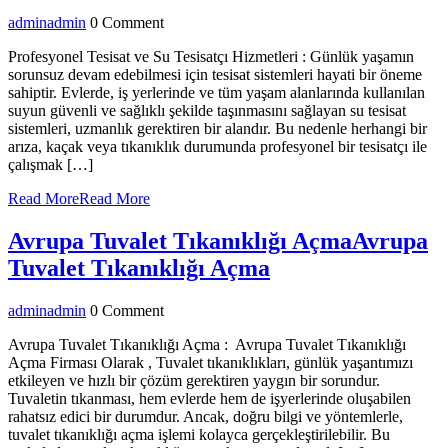
admin
admin
0 Comment
Profesyonel Tesisat ve Su Tesisatçı Hizmetleri : Günlük yaşamın
sorunsuz devam edebilmesi için tesisat sistemleri hayati bir öneme
sahiptir. Evlerde, iş yerlerinde ve tüm yaşam alanlarında kullanılan
suyun güvenli ve sağlıklı şekilde taşınmasını sağlayan su tesisat
sistemleri, uzmanlık gerektiren bir alandır. Bu nedenle herhangi bir
arıza, kaçak veya tıkanıklık durumunda profesyonel bir tesisatçı ile
çalışmak […]
Read More
Read More
Avrupa Tuvalet Tıkanıklığı Açma
Avrupa
Tuvalet Tıkanıklığı Açma
admin
admin
0 Comment
Avrupa Tuvalet Tıkanıklığı Açma : Avrupa Tuvalet Tıkanıklığı
Açma Firması Olarak , Tuvalet tıkanıklıkları, günlük yaşantımızı
etkileyen ve hızlı bir çözüm gerektiren yaygın bir sorundur.
Tuvaletin tıkanması, hem evlerde hem de işyerlerinde oluşabilen
rahatsız edici bir durumdur. Ancak, doğru bilgi ve yöntemlerle,
tuvalet tıkanıklığı açma işlemi kolayca gerçekleştirilebilir. Bu