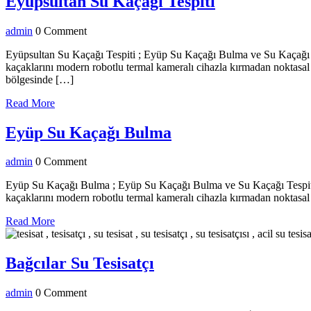
Eyüpsultan
Eyüpsultan Su Kaçağı Tespiti
Su
admin
admin
0 Comment
Kaçağı
Tespiti
Eyüpsultan Su Kaçağı Tespiti ; Eyüp Su Kaçağı Bulma ve Su Kaçağı T
kaçaklarını modern robotlu termal kameralı cihazla kırmadan noktasal
bölgesinde […]
Read
Read More
More
Eyüp
Eyüp Su Kaçağı Bulma
Su
admin
admin
0 Comment
Kaçağı
Bulma
Eyüp Su Kaçağı Bulma ; Eyüp Su Kaçağı Bulma ve Su Kaçağı Tespiti,
kaçaklarını modern robotlu termal kameralı cihazla kırmadan noktasal 
Read
Read More
More
Bağcılar
Bağcılar Su Tesisatçı
Su
admin
admin
0 Comment
Tesisatçı