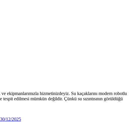
 ve ekipmanlarımızla hizmetinizdeyiz. Su kaçaklarını modern robotlu
ve tespit edilmesi mümkün değildir. Çünkü su sızıntısının görüldüğü
30/12/2025
30/12/2025