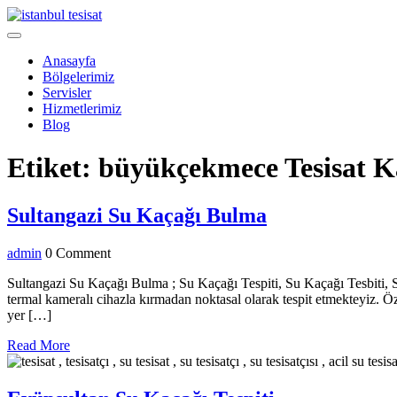
Skip
to
Open
content
Menu
Anasayfa
Bölgelerimiz
Servisler
Hizmetlerimiz
Blog
Close
Etiket:
büyükçekmece Tesisat K
Menu
Sultangazi
Sultangazi Su Kaçağı Bulma
Su
admin
admin
0 Comment
Kaçağı
Bulma
Sultangazi Su Kaçağı Bulma ; Su Kaçağı Tespiti, Su Kaçağı Tesbiti, 
termal kameralı cihazla kırmadan noktasal olarak tespit etmekteyiz. Ö
yer […]
Read
Read More
More