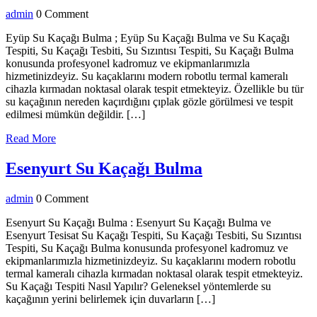
Su
admin
admin
0 Comment
Kaçağı
Bulma
Eyüp Su Kaçağı Bulma ; Eyüp Su Kaçağı Bulma ve Su Kaçağı
Tespiti, Su Kaçağı Tesbiti, Su Sızıntısı Tespiti, Su Kaçağı Bulma
konusunda profesyonel kadromuz ve ekipmanlarımızla
hizmetinizdeyiz. Su kaçaklarını modern robotlu termal kameralı
cihazla kırmadan noktasal olarak tespit etmekteyiz. Özellikle bu tür
su kaçağının nereden kaçırdığını çıplak gözle görülmesi ve tespit
edilmesi mümkün değildir. […]
Read
Read More
More
Esenyurt
Esenyurt Su Kaçağı Bulma
Su
admin
admin
0 Comment
Kaçağı
Bulma
Esenyurt Su Kaçağı Bulma : Esenyurt Su Kaçağı Bulma ve
Esenyurt Tesisat Su Kaçağı Tespiti, Su Kaçağı Tesbiti, Su Sızıntısı
Tespiti, Su Kaçağı Bulma konusunda profesyonel kadromuz ve
ekipmanlarımızla hizmetinizdeyiz. Su kaçaklarını modern robotlu
termal kameralı cihazla kırmadan noktasal olarak tespit etmekteyiz.
Su Kaçağı Tespiti Nasıl Yapılır? Geleneksel yöntemlerde su
kaçağının yerini belirlemek için duvarların […]