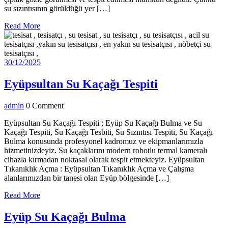
su sızıntısının görüldüğü yer […]
Read
Read More
More
30/12/2025
30/12/2025
Eyüpsultan
Eyüpsultan Su Kaçağı Tespiti
Su
admin
admin
0 Comment
Kaçağı
Tespiti
Eyüpsultan Su Kaçağı Tespiti ; Eyüp Su Kaçağı Bulma ve Su
Kaçağı Tespiti, Su Kaçağı Tesbiti, Su Sızıntısı Tespiti, Su Kaçağı
Bulma konusunda profesyonel kadromuz ve ekipmanlarımızla
hizmetinizdeyiz. Su kaçaklarını modern robotlu termal kameralı
cihazla kırmadan noktasal olarak tespit etmekteyiz. Eyüpsultan
Tıkanıklık Açma : Eyüpsultan Tıkanıklık Açma ve Çalışma
alanlarımızdan bir tanesi olan Eyüp bölgesinde […]
Read
Read More
More
Eyüp
Eyüp Su Kaçağı Bulma