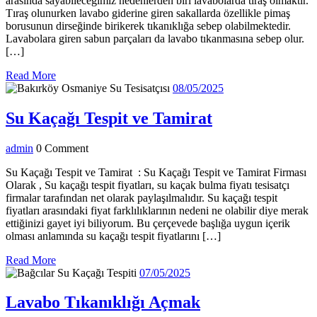
arasında sayabileceğimiz nedenlerden biri lavabolarda tıraş olmaktır.
Tıraş olunurken lavabo giderine giren sakallarda özellikle pimaş
borusunun dirseğinde birikerek tıkanıklığa sebep olabilmektedir.
Lavabolara giren sabun parçaları da lavabo tıkanmasına sebep olur.
[…]
Read
Read More
More
08/05/2025
08/05/2025
Su
Su Kaçağı Tespit ve Tamirat
Kaçağı
admin
admin
0 Comment
Tespit
ve
Su Kaçağı Tespit ve Tamirat : Su Kaçağı Tespit ve Tamirat Firması
Olarak , Su kaçağı tespit fiyatları, su kaçak bulma fiyatı tesisatçı
Tamirat
firmalar tarafından net olarak paylaşılmalıdır. Su kaçağı tespit
fiyatları arasındaki fiyat farklılıklarının nedeni ne olabilir diye merak
ettiğinizi gayet iyi biliyorum. Bu çerçevede başlığa uygun içerik
olması anlamında su kaçağı tespit fiyatlarını […]
Read
Read More
More
07/05/2025
07/05/2025
Lavabo
Lavabo Tıkanıklığı Açmak