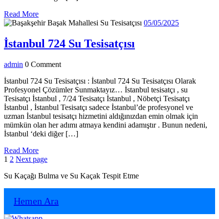
Read
Read More
More
05/05/2025
05/05/2025
İstanbul
İstanbul 724 Su Tesisatçısı
724
admin
admin
0 Comment
Su
Tesisatçısı
İstanbul 724 Su Tesisatçısı : İstanbul 724 Su Tesisatçısı Olarak
Profesyonel Çözümler Sunmaktayız… İstanbul tesisatçı , su
Tesisatçı İstanbul , 7/24 Tesisatçı İstanbul , Nöbetçi Tesisatçı
İstanbul , İstanbul Tesisatçı sadece İstanbul’de profesyonel ve
uzman İstanbul tesisatçı hizmetini aldığınızdan emin olmak için
mümkün olan her adımı atmaya kendini adamıştır . Bunun nedeni,
İstanbul ‘deki diğer […]
Read
Read More
Yazı
Page
Page
More
1
2
Next page
sayfalaması
Su Kaçağı Bulma ve Su Kaçak Tespit Etme
Hemen Ara