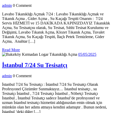
Tıkanıklığı
admin
admin
0 Comment
Açmak
Lavabo Tıkanıklığı Açmak 7/24 : Lavabo Tıkanıklığı Açmak ve
Tıkanık Açma , Gider Açma , Su Kaçağı Tespiti Onarım : 7/24
Servis HİZMETİ ve 15 DAKİKADA KAPINIZDAYIZ Tıkanıklık
Açma, Su Tesisatçısı olarak, Su Tesisat, Sıhhi Tesisat Kurulumu ve
Değişimi, Lavabo Tıkanık Açma, Klozet Tıkanık Açma, Tuvalet
Tıkanık Açma, Su Kaçağı Tespiti, İlaçlı Petek Temizleme, Gider
Açma, Anahtar […]
Read
Read More
More
05/05/202
05/05/2025
İstanbul
İstanbul 7/24 Su Tesisatçı
7/24
admin
admin
0 Comment
Su
Tesisatçı
İstanbul 7/24 Su Tesisatçı : İstanbul 7/24 Su Tesisatçı Olarak
Profesyonel Çözümler Sunmaktayız… İstanbul tesisatçı , su
Tesisatçı İstanbul , 7/24 Tesisatçı İstanbul , Nöbetçi Tesisatçı
İstanbul , İstanbul Tesisatçı sadece İstanbul’de profesyonel ve
uzman İstanbul tesisatçı hizmetini aldığınızdan emin olmak için
mümkün olan her adımı atmaya kendini adamıştır . Bunun nedeni,
İstanbul ‘deki diğer […]