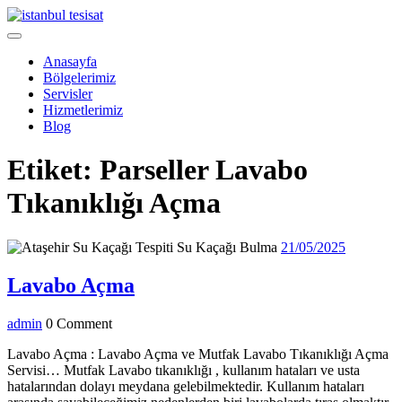
Skip
to
Open
content
Menu
Anasayfa
Bölgelerimiz
Servisler
Hizmetlerimiz
Blog
Close
Etiket:
Parseller Lavabo
Menu
Tıkanıklığı Açma
21/05/20
21/05/2025
Lavabo
Lavabo Açma
Açma
admin
admin
0 Comment
Lavabo Açma : Lavabo Açma ve Mutfak Lavabo Tıkanıklığı Açma
Servisi… Mutfak Lavabo tıkanıklığı , kullanım hataları ve usta
hatalarından dolayı meydana gelebilmektedir. Kullanım hataları