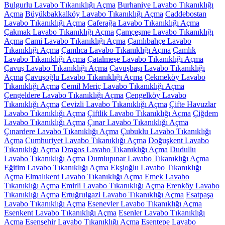
Bulgurlu Lavabo Tıkanıklığı Açma
Burhaniye Lavabo Tıkanıklığı
Açma
Büyükbakkalköy Lavabo Tıkanıklığı Açma
Caddebostan
Lavabo Tıkanıklığı Açma
Caferağa Lavabo Tıkanıklığı Açma
Çakmak Lavabo Tıkanıklığı Açma
Çamçeşme Lavabo Tıkanıklığı
Açma
Cami Lavabo Tıkanıklığı Açma
Çamlıbahçe Lavabo
Tıkanıklığı Açma
Çamlıca Lavabo Tıkanıklığı Açma
Çamlık
Lavabo Tıkanıklığı Açma
Çatalmeşe Lavabo Tıkanıklığı Açma
Çavuş Lavabo Tıkanıklığı Açma
Çavuşbaşı Lavabo Tıkanıklığı
Açma
Çavuşoğlu Lavabo Tıkanıklığı Açma
Çekmeköy Lavabo
Tıkanıklığı Açma
Cemil Meriç Lavabo Tıkanıklığı Açma
Çengeldere Lavabo Tıkanıklığı Açma
Çengelköy Lavabo
Tıkanıklığı Açma
Cevizli Lavabo Tıkanıklığı Açma
Çifte Havuzlar
Lavabo Tıkanıklığı Açma
Çiftlik Lavabo Tıkanıklığı Açma
Çiğdem
Lavabo Tıkanıklığı Açma
Çınar Lavabo Tıkanıklığı Açma
Çınardere Lavabo Tıkanıklığı Açma
Çubuklu Lavabo Tıkanıklığı
Açma
Cumhuriyet Lavabo Tıkanıklığı Açma
Doğuşkent Lavabo
Tıkanıklığı Açma
Dragos Lavabo Tıkanıklığı Açma
Dudullu
Lavabo Tıkanıklığı Açma
Dumlupınar Lavabo Tıkanıklığı Açma
Eğitim Lavabo Tıkanıklığı Açma
Ekşioğlu Lavabo Tıkanıklığı
Açma
Elmalıkent Lavabo Tıkanıklığı Açma
Emek Lavabo
Tıkanıklığı Açma
Emirli Lavabo Tıkanıklığı Açma
Erenköy Lavabo
Tıkanıklığı Açma
Ertuğrulgazi Lavabo Tıkanıklığı Açma
Esatpaşa
Lavabo Tıkanıklığı Açma
Esenevler Lavabo Tıkanıklığı Açma
Esenkent Lavabo Tıkanıklığı Açma
Esenler Lavabo Tıkanıklığı
Açma
Esenşehir Lavabo Tıkanıklığı Açma
Esentepe Lavabo