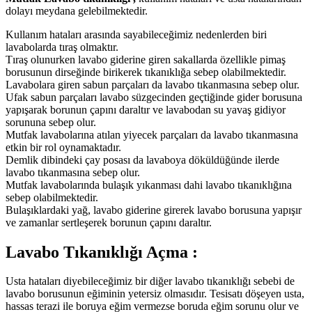
dolayı meydana gelebilmektedir.
Kullanım hataları arasında sayabileceğimiz nedenlerden biri
lavabolarda tıraş olmaktır.
Tıraş olunurken lavabo giderine giren sakallarda özellikle pimaş
borusunun dirseğinde birikerek tıkanıklığa sebep olabilmektedir.
Lavabolara giren sabun parçaları da lavabo tıkanmasına sebep olur.
Ufak sabun parçaları lavabo süzgecinden geçtiğinde gider borusuna
yapışarak borunun çapını daraltır ve lavabodan su yavaş gidiyor
sorununa sebep olur.
Mutfak lavabolarına atılan yiyecek parçaları da lavabo tıkanmasına
etkin bir rol oynamaktadır.
Demlik dibindeki çay posası da lavaboya döküldüğünde ilerde
lavabo tıkanmasına sebep olur.
Mutfak lavabolarında bulaşık yıkanması dahi lavabo tıkanıklığına
sebep olabilmektedir.
Bulaşıklardaki yağ, lavabo giderine girerek lavabo borusuna yapışır
ve zamanlar sertleşerek borunun çapını daraltır.
Lavabo Tıkanıklığı Açma :
Usta hataları diyebileceğimiz bir diğer lavabo tıkanıklığı sebebi de
lavabo borusunun eğiminin yetersiz olmasıdır. Tesisatı döşeyen usta,
hassas terazi ile boruya eğim vermezse boruda eğim sorunu olur ve