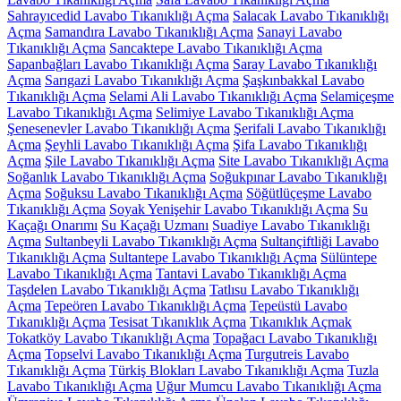
Sahrayıcedid Lavabo Tıkanıklığı Açma
Salacak Lavabo Tıkanıklığı
Açma
Samandıra Lavabo Tıkanıklığı Açma
Sanayi Lavabo
Tıkanıklığı Açma
Sancaktepe Lavabo Tıkanıklığı Açma
Sapanbağları Lavabo Tıkanıklığı Açma
Saray Lavabo Tıkanıklığı
Açma
Sarıgazi Lavabo Tıkanıklığı Açma
Şaşkınbakkal Lavabo
Tıkanıklığı Açma
Selami Ali Lavabo Tıkanıklığı Açma
Selamiçeşme
Lavabo Tıkanıklığı Açma
Selimiye Lavabo Tıkanıklığı Açma
Şenesenevler Lavabo Tıkanıklığı Açma
Şerifali Lavabo Tıkanıklığı
Açma
Şeyhli Lavabo Tıkanıklığı Açma
Şifa Lavabo Tıkanıklığı
Açma
Şile Lavabo Tıkanıklığı Açma
Site Lavabo Tıkanıklığı Açma
Soğanlık Lavabo Tıkanıklığı Açma
Soğukpınar Lavabo Tıkanıklığı
Açma
Soğuksu Lavabo Tıkanıklığı Açma
Söğütlüçeşme Lavabo
Tıkanıklığı Açma
Soyak Yenişehir Lavabo Tıkanıklığı Açma
Su
Kaçağı Onarımı
Su Kaçağı Uzmanı
Suadiye Lavabo Tıkanıklığı
Açma
Sultanbeyli Lavabo Tıkanıklığı Açma
Sultançiftliği Lavabo
Tıkanıklığı Açma
Sultantepe Lavabo Tıkanıklığı Açma
Sülüntepe
Lavabo Tıkanıklığı Açma
Tantavi Lavabo Tıkanıklığı Açma
Taşdelen Lavabo Tıkanıklığı Açma
Tatlısu Lavabo Tıkanıklığı
Açma
Tepeören Lavabo Tıkanıklığı Açma
Tepeüstü Lavabo
Tıkanıklığı Açma
Tesisat Tıkanıklık Açma
Tıkanıklık Açmak
Tokatköy Lavabo Tıkanıklığı Açma
Topağacı Lavabo Tıkanıklığı
Açma
Topselvi Lavabo Tıkanıklığı Açma
Turgutreis Lavabo
Tıkanıklığı Açma
Türkiş Blokları Lavabo Tıkanıklığı Açma
Tuzla
Lavabo Tıkanıklığı Açma
Uğur Mumcu Lavabo Tıkanıklığı Açma