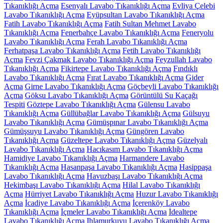
Tıkanıklığı Açma
Esenyalı Lavabo Tıkanıklığı Açma
Evliya Çelebi
Lavabo Tıkanıklığı Açma
Eyüpsultan Lavabo Tıkanıklığı Açma
Fatih Lavabo Tıkanıklığı Açma
Fatih Sultan Mehmet Lavabo
Tıkanıklığı Açma
Fenerbahçe Lavabo Tıkanıklığı Açma
Feneryolu
Lavabo Tıkanıklığı Açma
Ferah Lavabo Tıkanıklığı Açma
Ferhatpaşa Lavabo Tıkanıklığı Açma
Fetih Lavabo Tıkanıklığı
Açma
Fevzi Çakmak Lavabo Tıkanıklığı Açma
Feyzullah Lavabo
Tıkanıklığı Açma
Fikirtepe Lavabo Tıkanıklığı Açma
Fındıklı
Lavabo Tıkanıklığı Açma
Fırat Lavabo Tıkanıklığı Açma
Gider
Açma
Girne Lavabo Tıkanıklığı Açma
Göçbeyli Lavabo Tıkanıklığı
Açma
Göksu Lavabo Tıkanıklığı Açma
Görüntülü Su Kaçağı
Tespiti
Göztepe Lavabo Tıkanıklığı Açma
Gülensu Lavabo
Tıkanıklığı Açma
Güllübağlar Lavabo Tıkanıklığı Açma
Gülsuyu
Lavabo Tıkanıklığı Açma
Gümüşpınar Lavabo Tıkanıklığı Açma
Gümüşsuyu Lavabo Tıkanıklığı Açma
Güngören Lavabo
Tıkanıklığı Açma
Güzeltepe Lavabo Tıkanıklığı Açma
Güzelyalı
Lavabo Tıkanıklığı Açma
Hacıkasım Lavabo Tıkanıklığı Açma
Hamidiye Lavabo Tıkanıklığı Açma
Harmandere Lavabo
Tıkanıklığı Açma
Hasanpaşa Lavabo Tıkanıklığı Açma
Hasippaşa
Lavabo Tıkanıklığı Açma
Havuzbaşı Lavabo Tıkanıklığı Açma
Hekimbaşı Lavabo Tıkanıklığı Açma
Hilal Lavabo Tıkanıklığı
Açma
Hürriyet Lavabo Tıkanıklığı Açma
Huzur Lavabo Tıkanıklığı
Açma
İcadiye Lavabo Tıkanıklığı Açma
İçerenköy Lavabo
Tıkanıklığı Açma
İçmeler Lavabo Tıkanıklığı Açma
İdealtepe
Lavabo Tıkanıklığı Açma
Ihlamurkuyu Lavabo Tıkanıklığı Açma