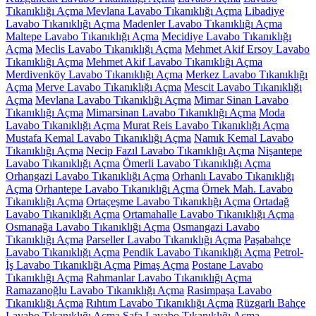
Tıkanıklığı Açma Mevlana Lavabo Tıkanıklığı Açma
Libadiye
Lavabo Tıkanıklığı Açma
Madenler Lavabo Tıkanıklığı Açma
Maltepe Lavabo Tıkanıklığı Açma
Mecidiye Lavabo Tıkanıklığı
Açma
Meclis Lavabo Tıkanıklığı Açma
Mehmet Akif Ersoy Lavabo
Tıkanıklığı Açma
Mehmet Akif Lavabo Tıkanıklığı Açma
Merdivenköy Lavabo Tıkanıklığı Açma
Merkez Lavabo Tıkanıklığı
Açma
Merve Lavabo Tıkanıklığı Açma
Mescit Lavabo Tıkanıklığı
Açma
Mevlana Lavabo Tıkanıklığı Açma
Mimar Sinan Lavabo
Tıkanıklığı Açma
Mimarsinan Lavabo Tıkanıklığı Açma
Moda
Lavabo Tıkanıklığı Açma
Murat Reis Lavabo Tıkanıklığı Açma
Mustafa Kemal Lavabo Tıkanıklığı Açma
Namık Kemal Lavabo
Tıkanıklığı Açma
Necip Fazıl Lavabo Tıkanıklığı Açma
Nişantepe
Lavabo Tıkanıklığı Açma
Ömerli Lavabo Tıkanıklığı Açma
Orhangazi Lavabo Tıkanıklığı Açma
Orhanlı Lavabo Tıkanıklığı
Açma
Orhantepe Lavabo Tıkanıklığı Açma
Örnek Mah. Lavabo
Tıkanıklığı Açma
Ortaçeşme Lavabo Tıkanıklığı Açma
Ortadağ
Lavabo Tıkanıklığı Açma
Ortamahalle Lavabo Tıkanıklığı Açma
Osmanağa Lavabo Tıkanıklığı Açma
Osmangazi Lavabo
Tıkanıklığı Açma
Parseller Lavabo Tıkanıklığı Açma
Paşabahçe
Lavabo Tıkanıklığı Açma
Pendik Lavabo Tıkanıklığı Açma
Petrol-
İş Lavabo Tıkanıklığı Açma
Pimaş Açma
Postane Lavabo
Tıkanıklığı Açma
Rahmanlar Lavabo Tıkanıklığı Açma
Ramazanoğlu Lavabo Tıkanıklığı Açma
Rasimpaşa Lavabo
Tıkanıklığı Açma
Rıhtım Lavabo Tıkanıklığı Açma
Rüzgarlı Bahçe
Lavabo Tıkanıklığı Açma
Safa Lavabo Tıkanıklığı Açma