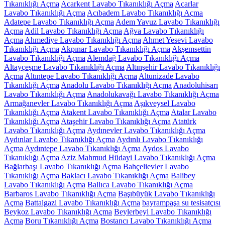
Tıkanıklığı Açma
Acarkent Lavabo Tıkanıklığı Açma
Acarlar
Lavabo Tıkanıklığı Açma
Acıbadem Lavabo Tıkanıklığı Açma
Adatepe Lavabo Tıkanıklığı Açma
Adem Yavuz Lavabo Tıkanıklığı
Açma
Adil Lavabo Tıkanıklığı Açma
Ağva Lavabo Tıkanıklığı
Açma
Ahmediye Lavabo Tıkanıklığı Açma
Ahmet Yesevi Lavabo
Tıkanıklığı Açma
Akpınar Lavabo Tıkanıklığı Açma
Akşemsettin
Lavabo Tıkanıklığı Açma
Alemdağ Lavabo Tıkanıklığı Açma
Altayçeşme Lavabo Tıkanıklığı Açma
Altınşehir Lavabo Tıkanıklığı
Açma
Altıntepe Lavabo Tıkanıklığı Açma
Altunizade Lavabo
Tıkanıklığı Açma
Anadolu Lavabo Tıkanıklığı Açma
Anadoluhisarı
Lavabo Tıkanıklığı Açma
Anadolukavağı Lavabo Tıkanıklığı Açma
Armağanevler Lavabo Tıkanıklığı Açma
Aşıkveysel Lavabo
Tıkanıklığı Açma
Atakent Lavabo Tıkanıklığı Açma
Atalar Lavabo
Tıkanıklığı Açma
Ataşehir Lavabo Tıkanıklığı Açma
Atatürk
Lavabo Tıkanıklığı Açma
Aydınevler Lavabo Tıkanıklığı Açma
Aydınlar Lavabo Tıkanıklığı Açma
Aydınlı Lavabo Tıkanıklığı
Açma
Aydıntepe Lavabo Tıkanıklığı Açma
Aydos Lavabo
Tıkanıklığı Açma
Aziz Mahmud Hüdayi Lavabo Tıkanıklığı Açma
Bağlarbaşı Lavabo Tıkanıklığı Açma
Bahçelievler Lavabo
Tıkanıklığı Açma
Baklacı Lavabo Tıkanıklığı Açma
Balibey
Lavabo Tıkanıklığı Açma
Ballıca Lavabo Tıkanıklığı Açma
Barbaros Lavabo Tıkanıklığı Açma
Başıbüyük Lavabo Tıkanıklığı
Açma
Battalgazi Lavabo Tıkanıklığı Açma
bayrampaşa su tesisatçısı
Beykoz Lavabo Tıkanıklığı Açma
Beylerbeyi Lavabo Tıkanıklığı
Açma
Boru Tıkanıklığı Açma
Bostancı Lavabo Tıkanıklığı Açma