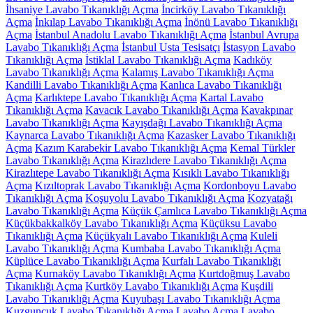
İhsaniye Lavabo Tıkanıklığı Açma
İncirköy Lavabo Tıkanıklığı
Açma
İnkılap Lavabo Tıkanıklığı Açma
İnönü Lavabo Tıkanıklığı
Açma
İstanbul Anadolu Lavabo Tıkanıklığı Açma
İstanbul Avrupa
Lavabo Tıkanıklığı Açma
İstanbul Usta Tesisatçı
İstasyon Lavabo
Tıkanıklığı Açma
İstiklal Lavabo Tıkanıklığı Açma
Kadıköy
Lavabo Tıkanıklığı Açma
Kalamış Lavabo Tıkanıklığı Açma
Kandilli Lavabo Tıkanıklığı Açma
Kanlıca Lavabo Tıkanıklığı
Açma
Karlıktepe Lavabo Tıkanıklığı Açma
Kartal Lavabo
Tıkanıklığı Açma
Kavacık Lavabo Tıkanıklığı Açma
Kavakpınar
Lavabo Tıkanıklığı Açma
Kayışdağı Lavabo Tıkanıklığı Açma
Kaynarca Lavabo Tıkanıklığı Açma
Kazasker Lavabo Tıkanıklığı
Açma
Kazım Karabekir Lavabo Tıkanıklığı Açma
Kemal Türkler
Lavabo Tıkanıklığı Açma
Kirazlıdere Lavabo Tıkanıklığı Açma
Kirazlıtepe Lavabo Tıkanıklığı Açma
Kısıklı Lavabo Tıkanıklığı
Açma
Kızıltoprak Lavabo Tıkanıklığı Açma
Kordonboyu Lavabo
Tıkanıklığı Açma
Koşuyolu Lavabo Tıkanıklığı Açma
Kozyatağı
Lavabo Tıkanıklığı Açma
Küçük Çamlıca Lavabo Tıkanıklığı Açma
Küçükbakkalköy Lavabo Tıkanıklığı Açma
Küçüksu Lavabo
Tıkanıklığı Açma
Küçükyalı Lavabo Tıkanıklığı Açma
Kuleli
Lavabo Tıkanıklığı Açma
Kumbaba Lavabo Tıkanıklığı Açma
Küplüce Lavabo Tıkanıklığı Açma
Kurfalı Lavabo Tıkanıklığı
Açma
Kurnaköy Lavabo Tıkanıklığı Açma
Kurtdoğmuş Lavabo
Tıkanıklığı Açma
Kurtköy Lavabo Tıkanıklığı Açma
Kuşdili
Lavabo Tıkanıklığı Açma
Kuyubaşı Lavabo Tıkanıklığı Açma
Kuzguncuk Lavabo Tıkanıklığı Açma
Lavabo Açma
Lavabo