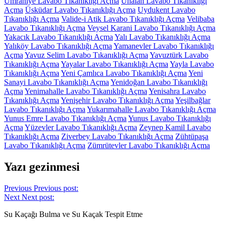
Ümraniye Lavabo Tıkanıklığı Açma
Ünalan Lavabo Tıkanıklığı
Açma
Üsküdar Lavabo Tıkanıklığı Açma
Uydukent Lavabo
Tıkanıklığı Açma
Valide-i Atik Lavabo Tıkanıklığı Açma
Velibaba
Lavabo Tıkanıklığı Açma
Veysel Karani Lavabo Tıkanıklığı Açma
Yakacık Lavabo Tıkanıklığı Açma
Yalı Lavabo Tıkanıklığı Açma
Yalıköy Lavabo Tıkanıklığı Açma
Yamanevler Lavabo Tıkanıklığı
Açma
Yavuz Selim Lavabo Tıkanıklığı Açma
Yavuztürk Lavabo
Tıkanıklığı Açma
Yayalar Lavabo Tıkanıklığı Açma
Yayla Lavabo
Tıkanıklığı Açma
Yeni Çamlıca Lavabo Tıkanıklığı Açma
Yeni
Sanayi Lavabo Tıkanıklığı Açma
Yenidoğan Lavabo Tıkanıklığı
Açma
Yenimahalle Lavabo Tıkanıklığı Açma
Yenisahra Lavabo
Tıkanıklığı Açma
Yenişehir Lavabo Tıkanıklığı Açma
Yeşilbağlar
Lavabo Tıkanıklığı Açma
Yukarımahalle Lavabo Tıkanıklığı Açma
Yunus Emre Lavabo Tıkanıklığı Açma
Yunus Lavabo Tıkanıklığı
Açma
Yüzevler Lavabo Tıkanıklığı Açma
Zeynep Kamil Lavabo
Tıkanıklığı Açma
Ziverbey Lavabo Tıkanıklığı Açma
Zühtüpaşa
Lavabo Tıkanıklığı Açma
Zümrütevler Lavabo Tıkanıklığı Açma
Yazı gezinmesi
Previous
Previous post:
Next
Next post:
Su Kaçağı Bulma ve Su Kaçak Tespit Etme