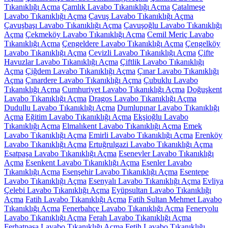
Tıkanıklığı Açma
Çamlık Lavabo Tıkanıklığı Açma
Çatalmeşe
Lavabo Tıkanıklığı Açma
Çavuş Lavabo Tıkanıklığı Açma
Çavuşbaşı Lavabo Tıkanıklığı Açma
Çavuşoğlu Lavabo Tıkanıklığı
Açma
Çekmeköy Lavabo Tıkanıklığı Açma
Cemil Meriç Lavabo
Tıkanıklığı Açma
Çengeldere Lavabo Tıkanıklığı Açma
Çengelköy
Lavabo Tıkanıklığı Açma
Cevizli Lavabo Tıkanıklığı Açma
Çifte
Havuzlar Lavabo Tıkanıklığı Açma
Çiftlik Lavabo Tıkanıklığı
Açma
Çiğdem Lavabo Tıkanıklığı Açma
Çınar Lavabo Tıkanıklığı
Açma
Çınardere Lavabo Tıkanıklığı Açma
Çubuklu Lavabo
Tıkanıklığı Açma
Cumhuriyet Lavabo Tıkanıklığı Açma
Doğuşkent
Lavabo Tıkanıklığı Açma
Dragos Lavabo Tıkanıklığı Açma
Dudullu Lavabo Tıkanıklığı Açma
Dumlupınar Lavabo Tıkanıklığı
Açma
Eğitim Lavabo Tıkanıklığı Açma
Ekşioğlu Lavabo
Tıkanıklığı Açma
Elmalıkent Lavabo Tıkanıklığı Açma
Emek
Lavabo Tıkanıklığı Açma
Emirli Lavabo Tıkanıklığı Açma
Erenköy
Lavabo Tıkanıklığı Açma
Ertuğrulgazi Lavabo Tıkanıklığı Açma
Esatpaşa Lavabo Tıkanıklığı Açma
Esenevler Lavabo Tıkanıklığı
Açma
Esenkent Lavabo Tıkanıklığı Açma
Esenler Lavabo
Tıkanıklığı Açma
Esenşehir Lavabo Tıkanıklığı Açma
Esentepe
Lavabo Tıkanıklığı Açma
Esenyalı Lavabo Tıkanıklığı Açma
Evliya
Çelebi Lavabo Tıkanıklığı Açma
Eyüpsultan Lavabo Tıkanıklığı
Açma
Fatih Lavabo Tıkanıklığı Açma
Fatih Sultan Mehmet Lavabo
Tıkanıklığı Açma
Fenerbahçe Lavabo Tıkanıklığı Açma
Feneryolu
Lavabo Tıkanıklığı Açma
Ferah Lavabo Tıkanıklığı Açma
Ferhatpaşa Lavabo Tıkanıklığı Açma
Fetih Lavabo Tıkanıklığı