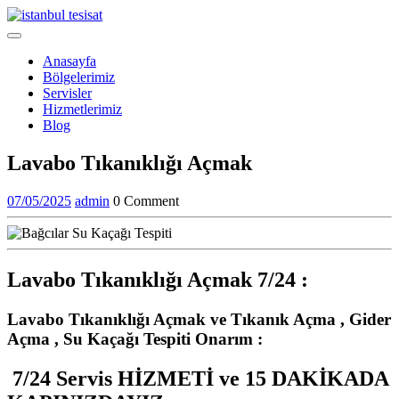
Skip
to
Open
content
Menu
Anasayfa
Bölgelerimiz
Servisler
Hizmetlerimiz
Blog
Close
Lavabo Tıkanıklığı Açmak
Menu
07/05/2025
admin
07/05/2025
admin
0 Comment
Lavabo Tıkanıklığı Açmak 7/24 :
Lavabo Tıkanıklığı Açmak ve Tıkanık Açma , Gider
Açma ,
Su Kaçağı Tespiti Onarım :
7/24 Servis HİZMETİ
ve 15 DAKİKADA