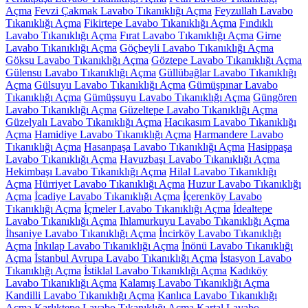
Açma
Fevzi Çakmak Lavabo Tıkanıklığı Açma
Feyzullah Lavabo
Tıkanıklığı Açma
Fikirtepe Lavabo Tıkanıklığı Açma
Fındıklı
Lavabo Tıkanıklığı Açma
Fırat Lavabo Tıkanıklığı Açma
Girne
Lavabo Tıkanıklığı Açma
Göçbeyli Lavabo Tıkanıklığı Açma
Göksu Lavabo Tıkanıklığı Açma
Göztepe Lavabo Tıkanıklığı Açma
Gülensu Lavabo Tıkanıklığı Açma
Güllübağlar Lavabo Tıkanıklığı
Açma
Gülsuyu Lavabo Tıkanıklığı Açma
Gümüşpınar Lavabo
Tıkanıklığı Açma
Gümüşsuyu Lavabo Tıkanıklığı Açma
Güngören
Lavabo Tıkanıklığı Açma
Güzeltepe Lavabo Tıkanıklığı Açma
Güzelyalı Lavabo Tıkanıklığı Açma
Hacıkasım Lavabo Tıkanıklığı
Açma
Hamidiye Lavabo Tıkanıklığı Açma
Harmandere Lavabo
Tıkanıklığı Açma
Hasanpaşa Lavabo Tıkanıklığı Açma
Hasippaşa
Lavabo Tıkanıklığı Açma
Havuzbaşı Lavabo Tıkanıklığı Açma
Hekimbaşı Lavabo Tıkanıklığı Açma
Hilal Lavabo Tıkanıklığı
Açma
Hürriyet Lavabo Tıkanıklığı Açma
Huzur Lavabo Tıkanıklığı
Açma
İcadiye Lavabo Tıkanıklığı Açma
İçerenköy Lavabo
Tıkanıklığı Açma
İçmeler Lavabo Tıkanıklığı Açma
İdealtepe
Lavabo Tıkanıklığı Açma
Ihlamurkuyu Lavabo Tıkanıklığı Açma
İhsaniye Lavabo Tıkanıklığı Açma
İncirköy Lavabo Tıkanıklığı
Açma
İnkılap Lavabo Tıkanıklığı Açma
İnönü Lavabo Tıkanıklığı
Açma
İstanbul Avrupa Lavabo Tıkanıklığı Açma
İstasyon Lavabo
Tıkanıklığı Açma
İstiklal Lavabo Tıkanıklığı Açma
Kadıköy
Lavabo Tıkanıklığı Açma
Kalamış Lavabo Tıkanıklığı Açma
Kandilli Lavabo Tıkanıklığı Açma
Kanlıca Lavabo Tıkanıklığı
Açma
Karlıktepe Lavabo Tıkanıklığı Açma
Kartal Lavabo