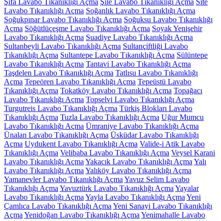
Şifa Lavabo Tıkanıklığı Açma
Şile Lavabo Tıkanıklığı Açma
Site
Lavabo Tıkanıklığı Açma
Soğanlık Lavabo Tıkanıklığı Açma
Soğukpınar Lavabo Tıkanıklığı Açma
Soğuksu Lavabo Tıkanıklığı
Açma
Söğütlüçeşme Lavabo Tıkanıklığı Açma
Soyak Yenişehir
Lavabo Tıkanıklığı Açma
Suadiye Lavabo Tıkanıklığı Açma
Sultanbeyli Lavabo Tıkanıklığı Açma
Sultançiftliği Lavabo
Tıkanıklığı Açma
Sultantepe Lavabo Tıkanıklığı Açma
Sülüntepe
Lavabo Tıkanıklığı Açma
Tantavi Lavabo Tıkanıklığı Açma
Taşdelen Lavabo Tıkanıklığı Açma
Tatlısu Lavabo Tıkanıklığı
Açma
Tepeören Lavabo Tıkanıklığı Açma
Tepeüstü Lavabo
Tıkanıklığı Açma
Tokatköy Lavabo Tıkanıklığı Açma
Topağacı
Lavabo Tıkanıklığı Açma
Topselvi Lavabo Tıkanıklığı Açma
Turgutreis Lavabo Tıkanıklığı Açma
Türkiş Blokları Lavabo
Tıkanıklığı Açma
Tuzla Lavabo Tıkanıklığı Açma
Uğur Mumcu
Lavabo Tıkanıklığı Açma
Ümraniye Lavabo Tıkanıklığı Açma
Ünalan Lavabo Tıkanıklığı Açma
Üsküdar Lavabo Tıkanıklığı
Açma
Uydukent Lavabo Tıkanıklığı Açma
Valide-i Atik Lavabo
Tıkanıklığı Açma
Velibaba Lavabo Tıkanıklığı Açma
Veysel Karani
Lavabo Tıkanıklığı Açma
Yakacık Lavabo Tıkanıklığı Açma
Yalı
Lavabo Tıkanıklığı Açma
Yalıköy Lavabo Tıkanıklığı Açma
Yamanevler Lavabo Tıkanıklığı Açma
Yavuz Selim Lavabo
Tıkanıklığı Açma
Yavuztürk Lavabo Tıkanıklığı Açma
Yayalar
Lavabo Tıkanıklığı Açma
Yayla Lavabo Tıkanıklığı Açma
Yeni
Çamlıca Lavabo Tıkanıklığı Açma
Yeni Sanayi Lavabo Tıkanıklığı
Açma
Yenidoğan Lavabo Tıkanıklığı Açma
Yenimahalle Lavabo