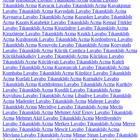
Tıkanıklığı Açma
Kavacık Lavabo Tıkanıklığı Açma
Kavakpınar
Lavabo Tıkanıklığı Açma
Kayışdağı Lavabo Tıkanıklığı Açma
Kaynarca Lavabo Tıkanıklığı Açma
Kazasker Lavabo Tıkanıklığı
Açma
Kazım Karabekir Lavabo Tıkanıklığı Açma
Kemal Türkler
Lavabo Tıkanıklığı Açma
Kirazlıdere Lavabo Tıkanıklığı Açma
Kirazlıtepe Lavabo Tıkanıklığı Açma
Kısıklı Lavabo Tıkanıklığı
Açma
Kızıltoprak Lavabo Tıkanıklığı Açma
Kordonboyu Lavabo
Tıkanıklığı Açma
Koşuyolu Lavabo Tıkanıklığı Açma
Kozyatağı
Lavabo Tıkanıklığı Açma
Küçük Çamlıca Lavabo Tıkanıklığı Açma
Küçükbakkalköy Lavabo Tıkanıklığı Açma
Küçüksu Lavabo
Tıkanıklığı Açma
Küçükyalı Lavabo Tıkanıklığı Açma
Kuleli
Lavabo Tıkanıklığı Açma Kuzguncuk Lavabo Tıkanıklığı Açma
Kumbaba Lavabo Tıkanıklığı Açma
Küplüce Lavabo Tıkanıklığı
Açma
Kurfalı Lavabo Tıkanıklığı Açma
Kurnaköy Lavabo
Tıkanıklığı Açma
Kurtdoğmuş Lavabo Tıkanıklığı Açma
Kurtköy
Lavabo Tıkanıklığı Açma
Kuşdili Lavabo Tıkanıklığı Açma
Kuyubaşı Lavabo Tıkanıklığı Açma
Libadiye Lavabo Tıkanıklığı
Açma
Madenler Lavabo Tıkanıklığı Açma
Maltepe Lavabo
Tıkanıklığı Açma
Mecidiye Lavabo Tıkanıklığı Açma
Meclis
Lavabo Tıkanıklığı Açma
Mehmet Akif Ersoy Lavabo Tıkanıklığı
Açma
Mehmet Akif Lavabo Tıkanıklığı Açma
Merdivenköy
Lavabo Tıkanıklığı Açma
Merkez Lavabo Tıkanıklığı Açma
Merve
Lavabo Tıkanıklığı Açma
Mescit Lavabo Tıkanıklığı Açma
Mevlana Lavabo Tıkanıklığı Açma
Mimar Sinan Lavabo Tıkanıklığı