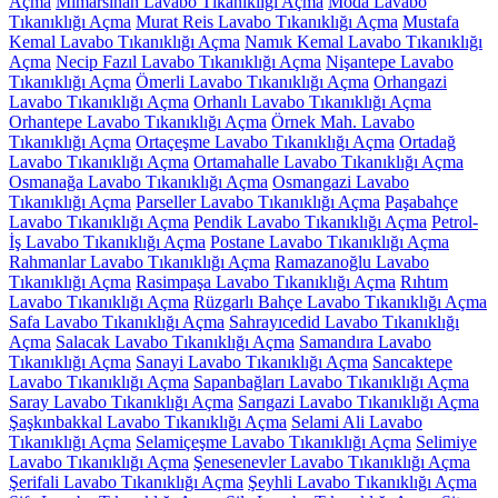
Açma
Mimarsinan Lavabo Tıkanıklığı Açma
Moda Lavabo
Tıkanıklığı Açma
Murat Reis Lavabo Tıkanıklığı Açma
Mustafa
Kemal Lavabo Tıkanıklığı Açma
Namık Kemal Lavabo Tıkanıklığı
Açma
Necip Fazıl Lavabo Tıkanıklığı Açma
Nişantepe Lavabo
Tıkanıklığı Açma
Ömerli Lavabo Tıkanıklığı Açma
Orhangazi
Lavabo Tıkanıklığı Açma
Orhanlı Lavabo Tıkanıklığı Açma
Orhantepe Lavabo Tıkanıklığı Açma
Örnek Mah. Lavabo
Tıkanıklığı Açma
Ortaçeşme Lavabo Tıkanıklığı Açma
Ortadağ
Lavabo Tıkanıklığı Açma
Ortamahalle Lavabo Tıkanıklığı Açma
Osmanağa Lavabo Tıkanıklığı Açma
Osmangazi Lavabo
Tıkanıklığı Açma
Parseller Lavabo Tıkanıklığı Açma
Paşabahçe
Lavabo Tıkanıklığı Açma
Pendik Lavabo Tıkanıklığı Açma
Petrol-
İş Lavabo Tıkanıklığı Açma
Postane Lavabo Tıkanıklığı Açma
Rahmanlar Lavabo Tıkanıklığı Açma
Ramazanoğlu Lavabo
Tıkanıklığı Açma
Rasimpaşa Lavabo Tıkanıklığı Açma
Rıhtım
Lavabo Tıkanıklığı Açma
Rüzgarlı Bahçe Lavabo Tıkanıklığı Açma
Safa Lavabo Tıkanıklığı Açma
Sahrayıcedid Lavabo Tıkanıklığı
Açma
Salacak Lavabo Tıkanıklığı Açma
Samandıra Lavabo
Tıkanıklığı Açma
Sanayi Lavabo Tıkanıklığı Açma
Sancaktepe
Lavabo Tıkanıklığı Açma
Sapanbağları Lavabo Tıkanıklığı Açma
Saray Lavabo Tıkanıklığı Açma
Sarıgazi Lavabo Tıkanıklığı Açma
Şaşkınbakkal Lavabo Tıkanıklığı Açma
Selami Ali Lavabo
Tıkanıklığı Açma
Selamiçeşme Lavabo Tıkanıklığı Açma
Selimiye
Lavabo Tıkanıklığı Açma
Şenesenevler Lavabo Tıkanıklığı Açma
Şerifali Lavabo Tıkanıklığı Açma
Şeyhli Lavabo Tıkanıklığı Açma