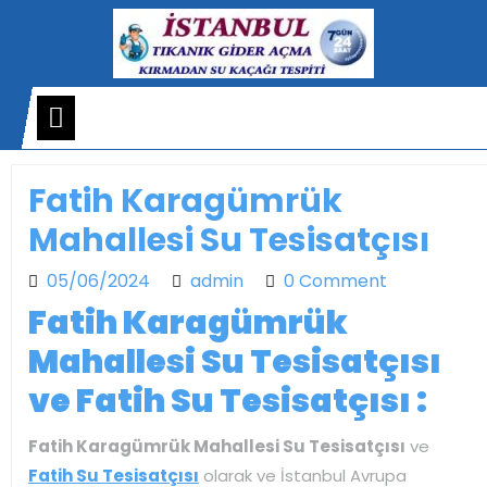
Skip
to
content
Open
Menu
Fatih Karagümrük
Mahallesi Su Tesisatçısı
05/06/2024
admin
05/06/2024
admin
0 Comment
Fatih Karagümrük
Mahallesi Su Tesisatçısı
ve Fatih Su Tesisatçısı :
Fatih Karagümrük Mahallesi Su Tesisatçısı
ve
Fatih Su Tesisatçısı
olarak ve İstanbul Avrupa