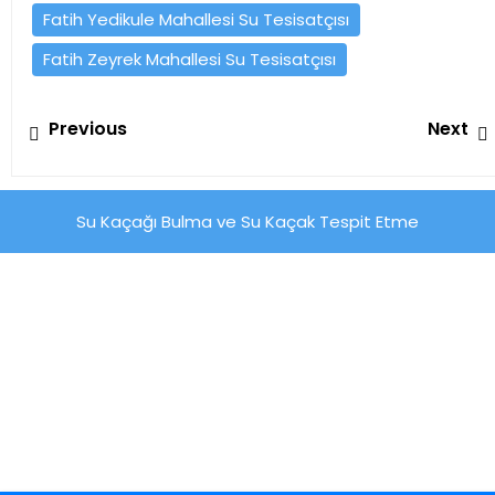
Fatih Yedikule Mahallesi Su Tesisatçısı
Fatih Zeyrek Mahallesi Su Tesisatçısı
Yazı
Previous
Previous
Next
gezinmesi
post:
Su Kaçağı Bulma ve Su Kaçak Tespit Etme