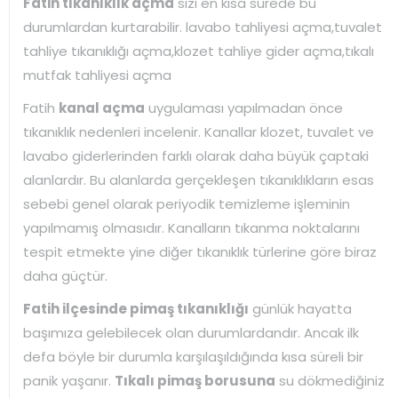
Fatih tıkanıklık açma
sizi en kısa sürede bu
durumlardan kurtarabilir. lavabo tahliyesi açma,tuvalet
tahliye tıkanıklığı açma,klozet tahliye gider açma,tıkalı
mutfak tahliyesi açma
Fatih
kanal açma
uygulaması yapılmadan önce
tıkanıklık nedenleri incelenir. Kanallar klozet, tuvalet ve
lavabo giderlerinden farklı olarak daha büyük çaptaki
alanlardır. Bu alanlarda gerçekleşen tıkanıklıkların esas
sebebi genel olarak periyodik temizleme işleminin
yapılmamış olmasıdır. Kanalların tıkanma noktalarını
tespit etmekte yine diğer tıkanıklık türlerine göre biraz
daha güçtür.
Fatih ilçesinde pimaş tıkanıklığı
günlük hayatta
başımıza gelebilecek olan durumlardandır. Ancak ilk
defa böyle bir durumla karşılaşıldığında kısa süreli bir
panik yaşanır.
Tıkalı pimaş borusuna
su dökmediğiniz