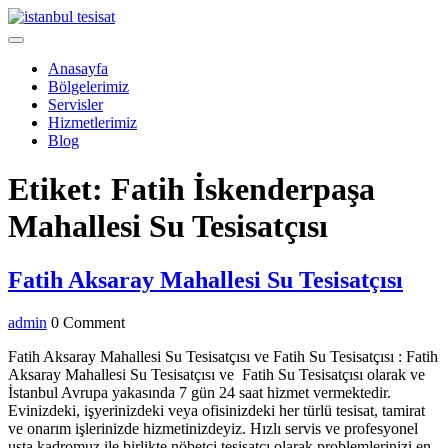
Skip
to
Open
content
Menu
Anasayfa
Bölgelerimiz
Servisler
Hizmetlerimiz
Blog
Close
Etiket:
Fatih İskenderpaşa
Menu
Mahallesi Su Tesisatçısı
Fati
Fatih Aksaray Mahallesi Su Tesisatçısı
Aks
admin
admin
0 Comment
Maha
Su
Fatih Aksaray Mahallesi Su Tesisatçısı ve Fatih Su Tesisatçısı : Fatih
Aksaray Mahallesi Su Tesisatçısı ve Fatih Su Tesisatçısı olarak ve
Tesi
İstanbul Avrupa yakasında 7 gün 24 saat hizmet vermektedir.
Evinizdeki, işyerinizdeki veya ofisinizdeki her türlü tesisat, tamirat
ve onarım işlerinizde hizmetinizdeyiz. Hızlı servis ve profesyonel
usta kadromuz ile birlikte nöbetçi tesisatçı olarak problemlerinizi en