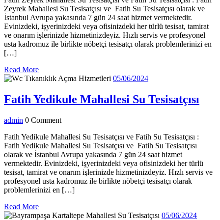
Su
Zeyrek Mahallesi Su Tesisatçısı ve Fatih Su Tesisatçısı olarak ve
Tesisa
İstanbul Avrupa yakasında 7 gün 24 saat hizmet vermektedir.
Evinizdeki, işyerinizdeki veya ofisinizdeki her türlü tesisat, tamirat
ve onarım işlerinizde hizmetinizdeyiz. Hızlı servis ve profesyonel
usta kadromuz ile birlikte nöbetçi tesisatçı olarak problemlerinizi en
[…]
Read
Read More
More
05/06/2024
05/06/2024
Fat
Fatih Yedikule Mahallesi Su Tesisatçısı
Yed
admin
admin
0 Comment
Mah
Su
Fatih Yedikule Mahallesi Su Tesisatçısı ve Fatih Su Tesisatçısı :
Fatih Yedikule Mahallesi Su Tesisatçısı ve Fatih Su Tesisatçısı
Tesi
olarak ve İstanbul Avrupa yakasında 7 gün 24 saat hizmet
vermektedir. Evinizdeki, işyerinizdeki veya ofisinizdeki her türlü
tesisat, tamirat ve onarım işlerinizde hizmetinizdeyiz. Hızlı servis ve
profesyonel usta kadromuz ile birlikte nöbetçi tesisatçı olarak
problemlerinizi en […]
Read
Read More
More
05/06/
05/06/2024