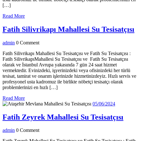
[…]
Read
Read More
More
Fa
Fatih Silivrikapı Mahallesi Su Tesisatçısı
Si
admin
admin
0 Comment
M
S
Fatih Silivrikapı Mahallesi Su Tesisatçısı ve Fatih Su Tesisatçısı :
Fatih SilivrikapıMahallesi Su Tesisatçısı ve Fatih Su Tesisatçısı
Te
olarak ve İstanbul Avrupa yakasında 7 gün 24 saat hizmet
vermektedir. Evinizdeki, işyerinizdeki veya ofisinizdeki her türlü
tesisat, tamirat ve onarım işlerinizde hizmetinizdeyiz. Hızlı servis ve
profesyonel usta kadromuz ile birlikte nöbetçi tesisatçı olarak
problemlerinizi en hızlı […]
Read
Read More
More
05/06/2024
05/06/2024
Fatih
Fatih Zeyrek Mahallesi Su Tesisatçısı
Zeyr
admin
admin
0 Comment
Mahal
Fatih Zeyrek Mahallesi Su Tesisatçısı ve Fatih Su Tesisatçısı : Fatih