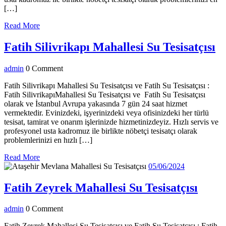
[…]
Read
Read More
More
Fa
Fatih Silivrikapı Mahallesi Su Tesisatçısı
Si
admin
admin
0 Comment
M
S
Fatih Silivrikapı Mahallesi Su Tesisatçısı ve Fatih Su Tesisatçısı :
Fatih SilivrikapıMahallesi Su Tesisatçısı ve Fatih Su Tesisatçısı
Te
olarak ve İstanbul Avrupa yakasında 7 gün 24 saat hizmet
vermektedir. Evinizdeki, işyerinizdeki veya ofisinizdeki her türlü
tesisat, tamirat ve onarım işlerinizde hizmetinizdeyiz. Hızlı servis ve
profesyonel usta kadromuz ile birlikte nöbetçi tesisatçı olarak
problemlerinizi en hızlı […]
Read
Read More
More
05/06/2024
05/06/2024
Fatih
Fatih Zeyrek Mahallesi Su Tesisatçısı
Zeyr
admin
admin
0 Comment
Mahal
Fatih Zeyrek Mahallesi Su Tesisatçısı ve Fatih Su Tesisatçısı : Fatih