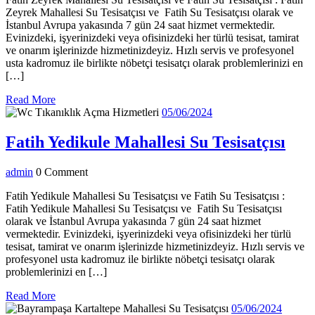
Su
Zeyrek Mahallesi Su Tesisatçısı ve Fatih Su Tesisatçısı olarak ve
Tesisa
İstanbul Avrupa yakasında 7 gün 24 saat hizmet vermektedir.
Evinizdeki, işyerinizdeki veya ofisinizdeki her türlü tesisat, tamirat
ve onarım işlerinizde hizmetinizdeyiz. Hızlı servis ve profesyonel
usta kadromuz ile birlikte nöbetçi tesisatçı olarak problemlerinizi en
[…]
Read
Read More
More
05/06/2024
05/06/2024
Fat
Fatih Yedikule Mahallesi Su Tesisatçısı
Yed
admin
admin
0 Comment
Mah
Su
Fatih Yedikule Mahallesi Su Tesisatçısı ve Fatih Su Tesisatçısı :
Fatih Yedikule Mahallesi Su Tesisatçısı ve Fatih Su Tesisatçısı
Tesi
olarak ve İstanbul Avrupa yakasında 7 gün 24 saat hizmet
vermektedir. Evinizdeki, işyerinizdeki veya ofisinizdeki her türlü
tesisat, tamirat ve onarım işlerinizde hizmetinizdeyiz. Hızlı servis ve
profesyonel usta kadromuz ile birlikte nöbetçi tesisatçı olarak
problemlerinizi en […]
Read
Read More
More
05/06/
05/06/2024