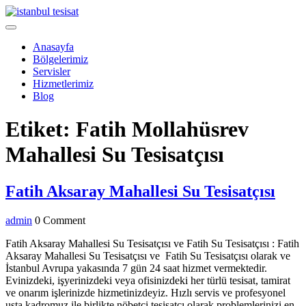
Skip
to
Open
content
Menu
Anasayfa
Bölgelerimiz
Servisler
Hizmetlerimiz
Blog
Close
Etiket:
Fatih Mollahüsrev
Menu
Mahallesi Su Tesisatçısı
Fati
Fatih Aksaray Mahallesi Su Tesisatçısı
Aks
admin
admin
0 Comment
Maha
Su
Fatih Aksaray Mahallesi Su Tesisatçısı ve Fatih Su Tesisatçısı : Fatih
Aksaray Mahallesi Su Tesisatçısı ve Fatih Su Tesisatçısı olarak ve
Tesi
İstanbul Avrupa yakasında 7 gün 24 saat hizmet vermektedir.
Evinizdeki, işyerinizdeki veya ofisinizdeki her türlü tesisat, tamirat
ve onarım işlerinizde hizmetinizdeyiz. Hızlı servis ve profesyonel
usta kadromuz ile birlikte nöbetçi tesisatçı olarak problemlerinizi en