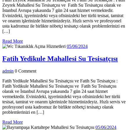
Su
Zeyrek Mahallesi Su Tesisatçısı ve Fatih Su Tesisatçısı olarak ve
Tesisa
İstanbul Avrupa yakasında 7 gün 24 saat hizmet vermektedir.
Evinizdeki, işyerinizdeki veya ofisinizdeki her türlü tesisat, tamirat
ve onarım işlerinizde hizmetinizdeyiz. Hızlı servis ve profesyonel
usta kadromuz ile birlikte nöbetçi tesisatçı olarak problemlerinizi en
[…]
Read
Read More
More
05/06/2024
05/06/2024
Fat
Fatih Yedikule Mahallesi Su Tesisatçısı
Yed
admin
admin
0 Comment
Mah
Su
Fatih Yedikule Mahallesi Su Tesisatçısı ve Fatih Su Tesisatçısı :
Fatih Yedikule Mahallesi Su Tesisatçısı ve Fatih Su Tesisatçısı
Tesi
olarak ve İstanbul Avrupa yakasında 7 gün 24 saat hizmet
vermektedir. Evinizdeki, işyerinizdeki veya ofisinizdeki her türlü
tesisat, tamirat ve onarım işlerinizde hizmetinizdeyiz. Hızlı servis ve
profesyonel usta kadromuz ile birlikte nöbetçi tesisatçı olarak
problemlerinizi en […]
Read
Read More
More
05/06/
05/06/2024