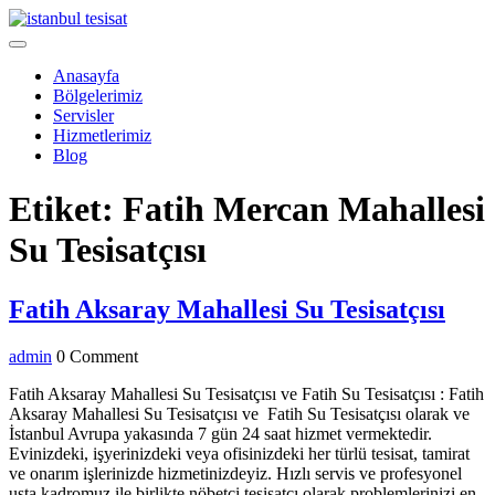
Skip
to
Open
content
Menu
Anasayfa
Bölgelerimiz
Servisler
Hizmetlerimiz
Blog
Close
Etiket:
Fatih Mercan Mahallesi
Menu
Su Tesisatçısı
Fati
Fatih Aksaray Mahallesi Su Tesisatçısı
Aks
admin
admin
0 Comment
Maha
Su
Fatih Aksaray Mahallesi Su Tesisatçısı ve Fatih Su Tesisatçısı : Fatih
Aksaray Mahallesi Su Tesisatçısı ve Fatih Su Tesisatçısı olarak ve
Tesi
İstanbul Avrupa yakasında 7 gün 24 saat hizmet vermektedir.
Evinizdeki, işyerinizdeki veya ofisinizdeki her türlü tesisat, tamirat
ve onarım işlerinizde hizmetinizdeyiz. Hızlı servis ve profesyonel
usta kadromuz ile birlikte nöbetçi tesisatçı olarak problemlerinizi en