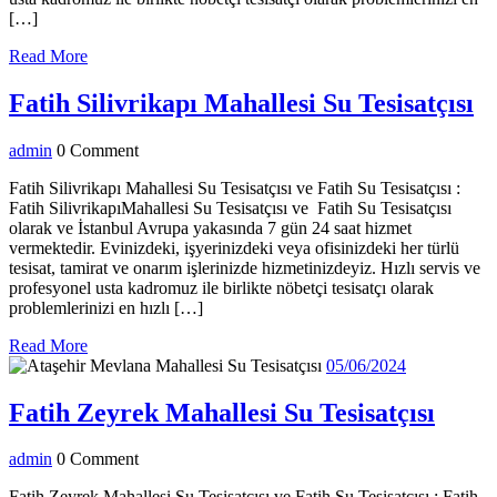
[…]
Read
Read More
More
Fa
Fatih Silivrikapı Mahallesi Su Tesisatçısı
Si
admin
admin
0 Comment
M
S
Fatih Silivrikapı Mahallesi Su Tesisatçısı ve Fatih Su Tesisatçısı :
Fatih SilivrikapıMahallesi Su Tesisatçısı ve Fatih Su Tesisatçısı
Te
olarak ve İstanbul Avrupa yakasında 7 gün 24 saat hizmet
vermektedir. Evinizdeki, işyerinizdeki veya ofisinizdeki her türlü
tesisat, tamirat ve onarım işlerinizde hizmetinizdeyiz. Hızlı servis ve
profesyonel usta kadromuz ile birlikte nöbetçi tesisatçı olarak
problemlerinizi en hızlı […]
Read
Read More
More
05/06/2024
05/06/2024
Fatih
Fatih Zeyrek Mahallesi Su Tesisatçısı
Zeyr
admin
admin
0 Comment
Mahal
Fatih Zeyrek Mahallesi Su Tesisatçısı ve Fatih Su Tesisatçısı : Fatih