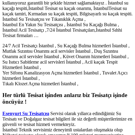
kullanıyoruz garantili bir şekide hizmet sağlamaktayız . İstanbul su
kaçağı tespiti,İstanbul Tesisat su kaçak onarımı, İstanbulTesisat su
kaçak tamiri, Kırmadan su kaçak tespiti, Bilgisayarlı su kaçak tespiti.
İstanbul Su Tesisatçısı ve Tıkanıklık Açma ,
İstanbul En Yakın Su Tesisatçısı , İstanbul Su Kaçağı Bulma ,
İstanbul Acil Tesisatçı ,7/24 İstanbul Tesisatçıları,İstanbul Sıhhi
Tesisat firmaları …
24/7 Acil Tesisatçı İstanbul , Su Kaçağı Bulma hizmetleri İstanbul ,
Mutfak Sızıntısı Onarımı acil servisler İstanbul , Duş Sızıntısı
Onarımı acil servisler İstanbul , Küvet Onarım hizmetleri İstanbul ,
Su Isıtıcı Sabitleme acil servisleri İstanbul , Acil kaçak Tespit
Hizmetleri İstanbul ,
Yer Sifonu Kanalizasyon Açma hizmetleri İstanbul , Tuvalet Açıcı
hizmetleri İstanbul ,
Tıkalı Klozet Açma hizmetleri İstanbul ,
Her türlü Tesisat işinden anlarız biz Tesisatçı işinde
öncüyüz !
Esenyurt Su Tesisatçısı
Servisi olarak yıllarca edindiğimiz Su
Tesisatı ve Doğalgaz tesisat bilgileri ile siz değerli müşterilerimize en
güvenli ve tesisat hizmeti vermekteyiz.
İstanbul Teknik servisimiz deneyimli ustalardan oluşmakta olup