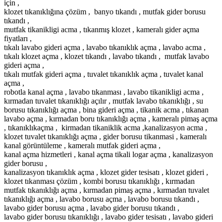
için ,
klozet tıkanıklığına çözüm , banyo tıkandı , mutfak gider borusu
tıkandı ,
mutfak tikanikligi acma , tıkanmış klozet , kameralı gider açma
fiyatları ,
tıkalı lavabo gideri açma , lavabo tıkanıklık açma , lavabo acma ,
tıkalı klozet açma , klozet tıkandı , lavabo tıkandı , mutfak lavabo
gideri açma ,
tıkalı mutfak gideri açma , tuvalet tıkanıklık açma , tuvalet kanal
açma ,
robotla kanal açma , lavabo tıkanması , lavabo tikanikligi acma ,
kırmadan tuvalet tıkanıklığı açılır , mutfak lavabo tıkanıklığı , su
borusu tıkanıklığı açma , bina gideri açma , tikanik acma , tıkanan
lavabo açma , kırmadan boru tıkanıklığı açma , kameralı pimaş açma
, tıkanıklıkaçma , kirmadan tikaniklik acma ,kanalizasyon acma ,
klozet tuvalet tıkanıklığı açma , gider borusu tikanmasi , kameralı
kanal görüntüleme , kameralı mutfak gideri açma ,
kanal açma hizmetleri , kanal açma tikali logar açma , kanalizasyon
gider borusu ,
kanalizasyon tıkanıklık açma , klozet gider tesisatı , klozet gideri ,
klozet tıkanması çözüm , kombi borusu tıkanıklığı , kırmadan
mutfak tıkanıklığı açma , kırmadan pimaş açma , kırmadan tuvalet
tıkanıklığı açma , lavabo borusu açma , lavabo borusu tıkandı ,
lavabo gider borusu açma , lavabo gider borusu tıkandı ,
lavabo gider borusu tıkanıklığı , lavabo gider tesisatı , lavabo gideri