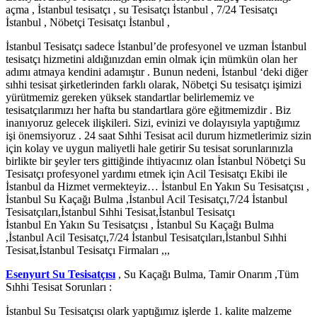
açma , İstanbul tesisatçı , su Tesisatçı İstanbul , 7/24 Tesisatçı
İstanbul , Nöbetçi Tesisatçı İstanbul ,
İstanbul Tesisatçı sadece İstanbul’de profesyonel ve uzman İstanbul
tesisatçı hizmetini aldığınızdan emin olmak için mümkün olan her
adımı atmaya kendini adamıştır . Bunun nedeni, İstanbul ‘deki diğer
sıhhi tesisat şirketlerinden farklı olarak, Nöbetçi Su tesisatçı işimizi
yürütmemiz gereken yüksek standartlar belirlememiz ve
tesisatçılarımızı her hafta bu standartlara göre eğitmemizdir . Biz
inanıyoruz gelecek ilişkileri. Sizi, evinizi ve dolayısıyla yaptığımız
işi önemsiyoruz . 24 saat Sıhhi Tesisat acil durum hizmetlerimiz sizin
için kolay ve uygun maliyetli hale getirir Su tesisat sorunlarınızla
birlikte bir şeyler ters gittiğinde ihtiyacınız olan İstanbul Nöbetçi Su
Tesisatçı profesyonel yardımı etmek için Acil Tesisatçı Ekibi ile
İstanbul da Hizmet vermekteyiz… İstanbul En Yakın Su Tesisatçısı ,
İstanbul Su Kaçağı Bulma ,İstanbul Acil Tesisatçı,7/24 İstanbul
Tesisatçıları,İstanbul Sıhhi Tesisat,İstanbul Tesisatçı
İstanbul En Yakın Su Tesisatçısı , İstanbul Su Kaçağı Bulma
,İstanbul Acil Tesisatçı,7/24 İstanbul Tesisatçıları,İstanbul Sıhhi
Tesisat,İstanbul Tesisatçı Firmaları ,,,
Esenyurt Su Tesisatçısı
, Su Kaçağı Bulma, Tamir Onarım ,Tüm
Sıhhi Tesisat Sorunları :
İstanbul Su Tesisatçısı olark yaptığımız işlerde 1. kalite malzeme