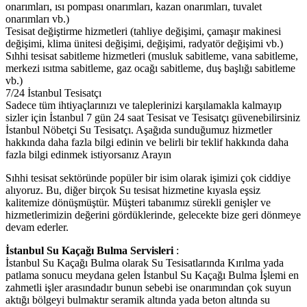
onarımları, ısı pompası onarımları, kazan onarımları, tuvalet
onarımları vb.)
Tesisat değiştirme hizmetleri (tahliye değişimi, çamaşır makinesi
değişimi, klima ünitesi değişimi, değişimi, radyatör değişimi vb.)
Sıhhi tesisat sabitleme hizmetleri (musluk sabitleme, vana sabitleme,
merkezi ısıtma sabitleme, gaz ocağı sabitleme, duş başlığı sabitleme
vb.)
7/24 İstanbul Tesisatçı
Sadece tüm ihtiyaçlarınızı ve taleplerinizi karşılamakla kalmayıp
sizler için İstanbul 7 gün 24 saat Tesisat ve Tesisatçı güvenebilirsiniz
İstanbul Nöbetçi Su Tesisatçı. Aşağıda sunduğumuz hizmetler
hakkında daha fazla bilgi edinin ve belirli bir teklif hakkında daha
fazla bilgi edinmek istiyorsanız Arayın
Sıhhi tesisat sektöründe popüler bir isim olarak işimizi çok ciddiye
alıyoruz. Bu, diğer birçok Su tesisat hizmetine kıyasla eşsiz
kalitemize dönüşmüştür. Müşteri tabanımız sürekli genişler ve
hizmetlerimizin değerini gördüklerinde, gelecekte bize geri dönmeye
devam ederler.
İstanbul Su Kaçağı Bulma Servisleri
:
İstanbul Su Kaçağı Bulma olarak Su Tesisatlarında Kırılma yada
patlama sonucu meydana gelen İstanbul Su Kaçağı Bulma İşlemi en
zahmetli işler arasındadır bunun sebebi ise onarımından çok suyun
aktığı bölgeyi bulmaktır seramik altında yada beton altında su