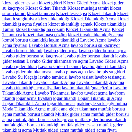
klozet gider tesisatı
klozet gideri
Klozet Gideri Açma
klozet gideri
su kaçırıyor
Klozet Gideri Tıkandı
Klozet musluğu tamiri
klozet
sifonu tamiri
klozet tamircisi
Klozet tesisatçısı
Klozet Tıkandı
klozet
tıkandı su gitmiyor
klozet tıkanıklığı
Klozet Tıkanıklığı Açma
klozet
tıkanıklığı açma fiyatları
klozet tıkanıklığı açmak
Klozet tıkanıklığı
Tamiri
klozet tıkanıklığına çözüm
Klozet Tıkanıklık Açma
Klozet
Tıkanması
klozet tıkanması çözüm
klozet tuvalet tıkanıklığı açma
kombi borusu tıkanıklığı
lagim tikanikligi
Lavabo Açma
lavabo
açma fiyatları
Lavabo Borusu Açma
lavabo borusu su kaçırıyor
lavabo borusu tıkandı
lavabo gider açma
lavabo gider borusu açma
lavabo gider borusu su kaçırıyor
lavabo gider borusu tıkandı
lavabo
gider tesisatı
Lavabo Gider tıkanması ve açımı
Lavabo Gideri Açma
lavabo gideri tıkalı
Lavabo Gideri Tıkandı
lavabo gideri tıkanıklığı
lavabo giderinin tıkanması
lavabo pimaş açma
lavabo pis su gideri
Lavabo Su Kaçağı
lavabo tamircisi
lavabo tesisat
lavabo tesisatçısı
Lavabo Tıkandı
Lavabo Tıkanık Açma
Lavabo Tıkanıklığı Açma
lavabo tıkanıklığı açma fiyatları
lavabo tıkanıklığına çözüm
Lavabo
Tıkanıklık Açma
Lavabo Tıkanması
lavabo tuvalet açma
lavabom
tıkandı
logar açma fiyatları
logar tıkandı
Logar Tıkanıklığı Açma
Logar Tıkanıklık Açma
logar tıkanması
makineyle su kaçağı bulma
Moda Tıkanıklık Açma
mutfak ana gider tıkanması
mutfak borusu
açma
mutfak borusu tıkandı
Mutfak gider acma
mutfak gider borusu
açma
mutfak gider borusu su kaçırıyor
mutfak gider borusu tıkandı
mutfak gider borusu tıkanıklığı
mutfak gider tesisatı
mutfak gider
tıkanıklığı açma
Mutfak gideri acma
mutfak gideri açma fiyatı