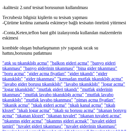
-kalitesiz 2.sınıf tesisat borusunun kullanılması
Tecrubesiz bilgisiz kişilerin su tesisatı yapması
-Çürüme kırılma zamanla eskimeye bağlı tesisatın ömrünü yitirmesi
-Conta,Keten,teflon bant gibi izalasyonda kullanılan malzemlerin
eskimesi
kombide oluşan buharlaşmanın yiv yaparak sıcak su
hattını,borusunu patlatması
"atık su tıkanıklığı açma"
"balkon gideri açma"
"banyo gideri
tıkanması"
"banyo giderinin tıkanması"
"bina gider tıkanması"
"boru açma"
"gider açma fiyatları"
"gider tıkandı"
"gider
tıkanıklığı"
"gider tıkanması"
"kırmadan mutfak tıkanıklığı açma"
"lavabo gider borusu tıkanıklığı"
"lavabo tıkanıklığı"
"logar acma"
"logar tıkanıklığı"
"mutfak gideri tıkandı"
"mutfak giderinin
tıkanması"
"mutfak lavabo tıkanıklığı açma"
"mutfak lavabo
tıkanıklığı"
"mutfak lavabo tıkanması"
"pimaş açma fiyatları"
"tikanik acma"
"tıkalı gideri açma"
"tıkalı kanal açma"
"tıkalı
klozet"
"tıkalı logar açma"
"tıkalı su borusu açma"
"tıkanan boruyu
açma"
"tıkanan klozet"
"tıkanan tuvalet"
"tıkanan tuvaleti açma"
"tıkanmış gider açma"
"tıkanmış gideri açmak"
"tuvalet gideri
tamiri"
"tuvalet gideri tıkanması"
"tuvalet giderinin tıkanması"