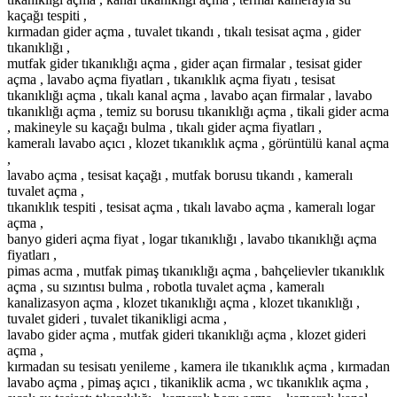
kaçağı tespiti ,
kırmadan gider açma , tuvalet tıkandı , tıkalı tesisat açma , gider
tıkanıklığı ,
mutfak gider tıkanıklığı açma , gider açan firmalar , tesisat gider
açma , lavabo açma fiyatları , tıkanıklık açma fiyatı , tesisat
tıkanıklığı açma , tıkalı kanal açma , lavabo açan firmalar , lavabo
tıkanıklığı açma , temiz su borusu tıkanıklığı açma , tikali gider acma
, makineyle su kaçağı bulma , tıkalı gider açma fiyatları ,
kameralı lavabo açıcı , klozet tıkanıklık açma , görüntülü kanal açma
,
lavabo açma , tesisat kaçağı , mutfak borusu tıkandı , kameralı
tuvalet açma ,
tıkanıklık tespiti , tesisat açma , tıkalı lavabo açma , kameralı logar
açma ,
banyo gideri açma fiyat , logar tıkanıklığı , lavabo tıkanıklığı açma
fiyatları ,
pimas acma , mutfak pimaş tıkanıklığı açma , bahçelievler tıkanıklık
açma , su sızıntısı bulma , robotla tuvalet açma , kameralı
kanalizasyon açma , klozet tıkanıklığı açma , klozet tıkanıklığı ,
tuvalet gideri , tuvalet tikanikligi acma ,
lavabo gider açma , mutfak gideri tıkanıklığı açma , klozet gideri
açma ,
kırmadan su tesisatı yenileme , kamera ile tıkanıklık açma , kırmadan
lavabo açma , pimaş açıcı , tikaniklik acma , wc tıkanıklık açma ,