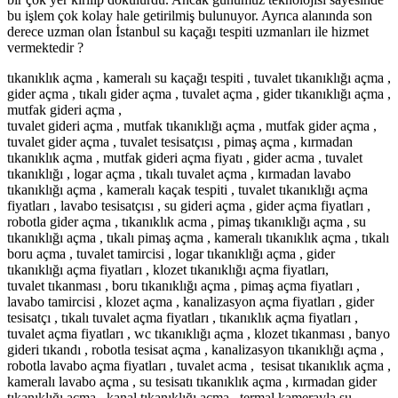
bu işlem çok kolay hale getirilmiş bulunuyor. Ayrıca alanında son
derece uzman olan İstanbul su kaçağı tespiti uzmanları ile hizmet
vermektedir ?
tıkanıklık açma , kameralı su kaçağı tespiti , tuvalet tıkanıklığı açma ,
gider açma , tıkalı gider açma , tuvalet açma , gider tıkanıklığı açma ,
mutfak gideri açma ,
tuvalet gideri açma , mutfak tıkanıklığı açma , mutfak gider açma ,
tuvalet gider açma , tuvalet tesisatçısı , pimaş açma , kırmadan
tıkanıklık açma , mutfak gideri açma fiyatı , gider acma , tuvalet
tıkanıklığı , logar açma , tıkalı tuvalet açma , kırmadan lavabo
tıkanıklığı açma , kameralı kaçak tespiti , tuvalet tıkanıklığı açma
fiyatları , lavabo tesisatçısı , su gideri açma , gider açma fiyatları ,
robotla gider açma , tıkanıklık acma , pimaş tıkanıklığı açma , su
tıkanıklığı açma , tıkalı pimaş açma , kameralı tıkanıklık açma , tıkalı
boru açma , tuvalet tamircisi , logar tıkanıklığı açma , gider
tıkanıklığı açma fiyatları , klozet tıkanıklığı açma fiyatları,
tuvalet tıkanması , boru tıkanıklığı açma , pimaş açma fiyatları ,
lavabo tamircisi , klozet açma , kanalizasyon açma fiyatları , gider
tesisatçı , tıkalı tuvalet açma fiyatları , tıkanıklık açma fiyatları ,
tuvalet açma fiyatları , wc tıkanıklığı açma , klozet tıkanması , banyo
gideri tıkandı , robotla tesisat açma , kanalizasyon tıkanıklığı açma ,
robotla lavabo açma fiyatları , tuvalet acma , tesisat tıkanıklık açma ,
kameralı lavabo açma , su tesisatı tıkanıklık açma , kırmadan gider
tıkanıklığı açma , kanal tıkanıklığı açma , termal kamerayla su