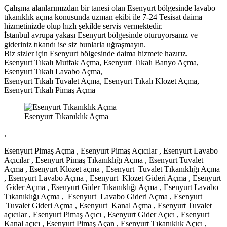
Çalışma alanlarımızdan bir tanesi olan Esenyurt bölgesinde lavabo
tıkanıklık açma konusunda uzman ekibi ile 7-24 Tesisat daima
hizmetinizde olup hızlı şekilde servis vermektedir.
İstanbul avrupa yakası Esenyurt bölgesinde oturuyorsanız ve
gideriniz tıkandı ise siz bunlarla uğraşmayın.
Biz sizler için Esenyurt bölgesinde daima hizmete hazırız.
Esenyurt Tıkalı Mutfak Açma, Esenyurt Tıkalı Banyo Açma,
Esenyurt Tıkalı Lavabo Açma,
Esenyurt Tıkalı Tuvalet Açma, Esenyurt Tıkalı Klozet Açma,
Esenyurt Tıkalı Pimaş Açma
Esenyurt Tıkanıklık Açma
,
Esenyurt Pimaş Açma , Esenyurt Pimaş Açıcılar , Esenyurt Lavabo
Açıcılar , Esenyurt Pimaş Tıkanıklığı Açma , Esenyurt Tuvalet
Açma , Esenyurt Klozet açma , Esenyurt Tuvalet Tıkanıklığı Açma
, Esenyurt Lavabo Açma , Esenyurt Klozet Gideri Açma , Esenyurt
Gider Açma , Esenyurt Gider Tıkanıklığı Açma , Esenyurt Lavabo
Tıkanıklığı Açma , Esenyurt Lavabo Gideri Açma , Esenyurt
Tuvalet Gideri Açma , Esenyurt Kanal Açma , Esenyurt Tuvalet
açıcılar , Esenyurt Pimaş Açıcı , Esenyurt Gider Açıcı , Esenyurt
Kanal açıcı , Esenyurt Pimaş Açan , Esenyurt Tıkanıklık Açıcı ,