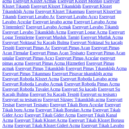
açma
Esenyurt Klozet Açmak
Esenyurt Klozet Montajı
Esenyurt
Klozet Tıkandı
Esenyurt Klozet Tıkanıklığı
Esenyurt Klozet
Tıkanıklığı Açma
Esenyurt Klozet Tıkanması
Esenyurt Klozet’im
Tıkandı
Esenyurt Lavabo Aç
Esenyurt Lavabo Açıcı
Esenyurt
Lavabo Açıcılar
Esenyurt lavabo açma
Esenyurt Lavabo Açma
Yöntemleri?
Esenyurt Lavabo Açmak
Esenyurt Lavabo Tıkandı
Esenyurt Lavabo Tıkanıklığı Açma
Esenyurt Logar Açma
Esenyurt
Logar Temizleme
Esenyurt Musluk Tamiri
Esenyurt Mutfak Açma
Esenyurt Noktasal Su Kaçağı Bulma
Esenyurt Noktasal Su kaçağı
Tespiti
Esenyurt Pimaş Aç
Esenyurt Pimaş Açan
Esenyurt Pimaş
Açan Firmalar
Esenyurt Pimaş Açan Tesisatçı
Esenyurt Pimaş Açan
ustalar
Esenyurt Pimaş Açıcı
Esenyurt Pimaş Açıcılar
esenyurt
pimaş açma
Esenyurt Pimaş Açma Hizmetleri
Esenyurt Pimaş
açmak
Esenyurt Pimaş Tıkanıklığı
Esenyurt Pimaş Tıkanıklığı Açma
Esenyurt Pimaş Tıkanması
Esenyurt Pisuvar tıkanıklığı açma
Esenyurt Robotla Klozet Açma
Esenyurt Robotla Lavabo açma
Esenyurt Robotla Lavabo Açmak
Esenyurt Robotla Pimaş Açma
Esenyurt Robotla Tuvalet Açma
Esenyurt Su kaçağı
Esenyurt Su
Kaçağı Bulma
Esenyurt Su Kaçağı Tespiti
Esenyurt su tesisatçı
Esenyurt su tesisatçısı
Esenyurt Süzgeç Tıkanıklığı açma
Esenyurt
Tesisat
Esenyurt Tesisatçı
Esenyurt Tıkalı Boru Açıcılar
Esenyurt
Tıkalı boru Açma
Esenyurt Tıkalı Boruları Açma
Esenyurt Tıkalı
Gider Açıcı
Esenyurt Tıkalı Gider Açma
Esenyurt Tıkalı Kanal
Açma
Esenyurt Tıkalı Klozet Açma
Esenyurt Tıkalı Klozet Borusu
Açma
Esenyurt Tıkalı Klozet Gideri Açma
Esenyurt Tıkalı Lavabo