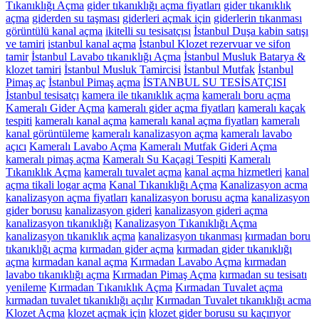
Tıkanıklığı Açma
gider tıkanıklığı açma fiyatları
gider tıkanıklık
açma
giderden su taşması
giderleri açmak için
giderlerin tıkanması
görüntülü kanal açma
ikitelli su tesisatçısı
İstanbul Duşa kabin satışı
ve tamiri
istanbul kanal açma
İstanbul Klozet rezervuar ve sifon
tamir
İstanbul Lavabo tıkanıklığı Açma
İstanbul Musluk Batarya &
klozet tamiri
İstanbul Musluk Tamircisi
İstanbul Mutfak
İstanbul
Pimaş aç
İstanbul Pimaş açma
İSTANBUL SU TESİSATÇISI
İstanbul tesisatçı
kamera ile tıkanıklık açma
kameralı boru açma
Kameralı Gider Açma
kameralı gider açma fiyatları
kameralı kaçak
tespiti
kameralı kanal açma
kameralı kanal açma fiyatları
kameralı
kanal görüntüleme
kameralı kanalizasyon açma
kameralı lavabo
açıcı
Kameralı Lavabo Açma
Kameralı Mutfak Gideri Açma
kameralı pimaş açma
Kameralı Su Kaçagi Tespiti
Kameralı
Tıkanıklık Açma
kameralı tuvalet açma
kanal açma hizmetleri
kanal
açma tikali logar açma
Kanal Tıkanıklığı Açma
Kanalizasyon acma
kanalizasyon açma fiyatları
kanalizasyon borusu açma
kanalizasyon
gider borusu
kanalizasyon gideri
kanalizasyon gideri açma
kanalizasyon tıkanıklığı
Kanalizasyon Tıkanıklığı Açma
kanalizasyon tıkanıklık açma
kanalizasyon tıkanması
kırmadan boru
tıkanıklığı açma
kırmadan gider açma
kırmadan gider tıkanıklığı
açma
kırmadan kanal açma
Kırmadan Lavabo Açma
kırmadan
lavabo tıkanıklığı açma
Kırmadan Pimaş Açma
kırmadan su tesisatı
yenileme
Kırmadan Tıkanıklık Açma
Kırmadan Tuvalet açma
kırmadan tuvalet tıkanıklığı açılır
Kırmadan Tuvalet tıkanıklığı acma
Klozet Açma
klozet açmak için
klozet gider borusu su kaçırıyor