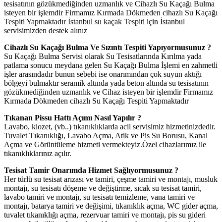
tesisatının gözükmediğinden uzmanlık ve Cihazlı Su Kaçağı Bulma
isteyen bir işlemdir Firmamız Kırmada Dökmeden cihazlı Su Kaçağı
Tespiti Yapmaktadır İstanbul su kaçak Tespiti için İstanbul
servisimizden destek alınız
Cihazlı Su Kaçağı Bulma Ve Sızıntı Tespiti Yapıyormusunuz ?
Su Kaçağı Bulma Servisi olarak Su Tesisatlarında Kırılma yada
patlama sonucu meydana gelen Su Kaçağı Bulma İşlemi en zahmetli
işler arasındadır bunun sebebi ise onarımından çok suyun aktığı
bölgeyi bulmaktır seramik altında yada beton altında su tesisatının
gözükmediğinden uzmanlık ve Cihaz isteyen bir işlemdir Firmamız
Kırmada Dökmeden cihazlı Su Kaçağı Tespiti Yapmaktadır
Tıkanan Pissu Hattı Açımı Nasıl Yapılır ?
Lavabo, klozet, (vb..) tıkanıklıklarda acil servisimiz hizmetinizdedir.
Tuvalet Tıkanıklığı, Lavabo Açma, Atik ve Pis Su Borusu, Kanal
Açma ve Görüntüleme hizmeti vermekteyiz.Özel cihazlarımız ile
tıkanıklıklarınız açılır.
Tesisat Tamir Onarımda Hizmet Sağlıyormusunuz ?
Her türlü su tesisat arızası ve tamiri, çeşme tamiri ve montajı, musluk
montajı, su tesisatı döşeme ve değiştirme, sıcak su tesisat tamiri,
lavabo tamiri ve montajı, su tesisatı temizleme, vana tamiri ve
montajı, batarya tamiri ve değişimi, tıkanıklık açma, WC gider açma,
tuvalet tıkanıklığı açma, rezervuar tamiri ve montajı, pis su gideri