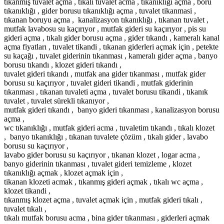
tıkanmış tuvalet açma , tikali tuvalet acma , tıkanıklığı açma , boru
tıkanıklığı , gider borusu tıkanıklığı açma , tuvalet tikanmasi ,
tıkanan boruyu açma , kanalizasyon tıkanıklığı , tıkanan tuvalet ,
mutfak lavabosu su kaçırıyor , mutfak gideri su kaçırıyor , pis su
gideri açma , tıkalı gider borusu açma , gider tıkandı , kameralı kanal
açma fiyatları , tuvalet tikandi , tıkanan giderleri açmak için , petekte
su kaçağı , tuvalet giderinin tıkanması , kameralı gider açma , banyo
borusu tıkandı , klozet gideri tıkandı ,
tuvalet gideri tıkandı , mutfak ana gider tıkanması , mutfak gider
borusu su kaçırıyor , tuvalet gideri tikandi , mutfak giderinin
tıkanması , tıkanan tuvaleti açma , tuvalet borusu tikandi , tıkanık
tuvalet , tuvalet sürekli tıkanıyor ,
mutfak gideri tıkandı , banyo gideri tıkanması , kanalizasyon borusu
açma ,
wc tıkanıklığı , mutfak gideri acma , tuvaletim tıkandı , tıkalı klozet
, banyo tıkanıklığı , tıkanan tuvalete çözüm , tıkalı gider , lavabo
borusu su kaçırıyor ,
lavabo gider borusu su kaçırıyor , tıkanan klozet , logar acma ,
banyo giderinin tıkanması , tuvalet gideri temizleme , klozet
tıkanıklığı açmak , klozet açmak için ,
tikanan klozeti acmak , tıkanmış gideri açmak , tıkalı wc açma ,
klozet tikandi ,
tıkanmış klozet açma , tuvalet açmak için , mutfak gideri tıkalı ,
tuvalet tıkalı ,
tıkalı mutfak borusu acma , bina gider tıkanması , giderleri açmak