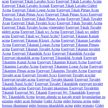
açan
Esenyurt Tıkalı Lavabo Açıcı
Esenyurt Tıkalı Lavabo Açma
Esenyurt Tıkalı Lavabo Açmak
Esenyurt Tıkalı Lavabo Gideri
Açma
Esenyurt Tıkalı Logar Açma
Esenyurt Tıkalı Pimaş Açan
Esenyurt Tıkalı Pimaş Açıcı
Esenyurt Tıkalı Pimaş Açıcı Esenyurt
Pimaş Açıcı
Esenyurt Tıkalı Pimaş Açma
Esenyurt Tıkalı Tuvalet
Açan
Esenyurt Tıkalı Tuvalet Açıcı
Esenyurt Tıkalı Tuvalet Açma
Esenyurt Tıkalı Tuvalet Açma yöntemleri
Esenyurt Tıkalı Tuvalet
gideri açma
Esenyurt Tıkalı wc Açma
Esenyurt Tıkalı wc gideri
açma
Esenyurt Tıkalı wc Nasıl Açılır?
Esenyurt Tıkanan Kanalı
açma
Esenyurt Tıkanan Klozet Açma
Esenyurt Tıkanan Lavabo
Açma
Esenyurt Tıkanan Logarı Açma
Esenyurt Tıkanan Pimaşı
açma
Esenyurt Tıkanan Tuvalet Açma
Esenyurt Tıkanan tuvaleti
Açma
Esenyurt Tıkanıklık Açıcı
Esenyurt Tıkanıklık Açıcılar
Esenyurt tıkanıklık açma
Esenyurt Tıkanıklık Açmak
Esenyurt
Tıkanmış Kanal Açma
Esenyurt Tıkanmış Klozet Açma
Esenyurt
Tıkanmış Lavabo Açma
Esenyurt Tıkanmış Logar Açma
Esenyurt
Tıkanmış Pimaş açma
Esenyurt Tıkanmış Tuvalet Açma
Esenyurt
Tuvalet açan
Esenyurt Tuvalet Açıcı
Esenyurt Tuvalet açıcılar
Esenyurt tuvalet açma
Esenyurt Tuvalet tıkandı
Esenyurt Tuvalet
Tıkandı Nasıl Açılır?
Esenyurt Tuvalet Tıkanıklığı
esenyurt tuvalet
tıkanıklığı açma
Esenyurt Tuvalet tıkanması
Esenyurt Tuvaletim
Tıkandı
Esenyurt Wc Tıkandı
Esenyurt Wc Tıkanıklığı
Esenyurt
Wc Tıkanıklığı Açma
fayans altında su kaçağı tespit
fayanslardan su
sızıntısı
gider açan firmalar
Gider Açma
gider borusu açma
gider
borusu tikanmasi
gider borusu tıkanıklığı açma
gider tesisatçı
Gider