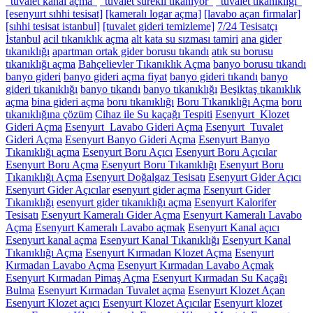
"tuvalet kanal açma"
"tuvalet sürekli tıkanıyor"
"tuvalet tıkanıklığı"
[esenyurt sıhhi tesisat]
[kameralı logar açma]
[lavabo açan firmalar]
[sıhhi tesisat istanbul]
[tuvalet gideri temizleme]
7/24 Tesisatçı
İstanbul
acil tıkanıklık açma
alt kata su sızması tamiri
ana gider
tıkanıklığı
apartman ortak gider borusu tıkandı
atık su borusu
tıkanıklığı açma
Bahçelievler Tıkanıklık Açma
banyo borusu tıkandı
banyo gideri
banyo gideri açma fiyat
banyo gideri tıkandı
banyo
gideri tıkanıklığı
banyo tıkandı
banyo tıkanıklığı
Beşiktaş tıkanıklık
açma
bina gideri açma
boru tıkanıklığı
Boru Tıkanıklığı Açma
boru
tıkanıklığına çözüm
Cihaz ile Su kaçağı Tespiti
Esenyurt Klozet
Gideri Açma
Esenyurt Lavabo Gideri Açma
Esenyurt Tuvalet
Gideri Açma
Esenyurt Banyo Gideri Açma
Esenyurt Banyo
Tıkanıklığı açma
Esenyurt Boru Açıcı
Esenyurt Boru Açıcılar
Esenyurt Boru Açma
Esenyurt Boru Tıkanıklığı
Esenyurt Boru
Tıkanıklığı Açma
Esenyurt Doğalgaz Tesisatı
Esenyurt Gider Açıcı
Esenyurt Gider Açıcılar
esenyurt gider açma
Esenyurt Gider
Tıkanıklığı
esenyurt gider tıkanıklığı açma
Esenyurt Kalorifer
Tesisatı
Esenyurt Kameralı Gider Açma
Esenyurt Kameralı Lavabo
Açma
Esenyurt Kameralı Lavabo açmak
Esenyurt Kanal açıcı
Esenyurt kanal açma
Esenyurt Kanal Tıkanıklığı
Esenyurt Kanal
Tıkanıklığı Açma
Esenyurt Kırmadan Klozet Açma
Esenyurt
Kırmadan Lavabo Açma
Esenyurt Kırmadan Lavabo Açmak
Esenyurt Kırmadan Pimaş Açma
Esenyurt Kırmadan Su Kaçağı
Bulma
Esenyurt Kırmadan Tuvalet açma
Esenyurt Klozet Açan
Esenyurt Klozet açıcı
Esenyurt Klozet Açıcılar
Esenyurt klozet