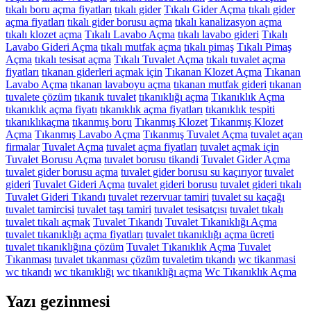
tıkalı boru açma fiyatları
tıkalı gider
Tıkalı Gider Açma
tıkalı gider
açma fiyatları
tıkalı gider borusu açma
tıkalı kanalizasyon açma
tıkalı klozet açma
Tıkalı Lavabo Açma
tıkalı lavabo gideri
Tıkalı
Lavabo Gideri Açma
tıkalı mutfak açma
tıkalı pimaş
Tıkalı Pimaş
Açma
tıkalı tesisat açma
Tıkalı Tuvalet Açma
tıkalı tuvalet açma
fiyatları
tıkanan giderleri açmak için
Tıkanan Klozet Açma
Tıkanan
Lavabo Açma
tıkanan lavaboyu açma
tıkanan mutfak gideri
tıkanan
tuvalete çözüm
tıkanık tuvalet
tıkanıklığı açma
Tıkanıklık Açma
tıkanıklık açma fiyatı
tıkanıklık açma fiyatları
tıkanıklık tespiti
tıkanıklıkaçma
tıkanmış boru
Tıkanmış Klozet
Tıkanmış Klozet
Açma
Tıkanmış Lavabo Açma
Tıkanmış Tuvalet Açma
tuvalet açan
firmalar
Tuvalet Açma
tuvalet açma fiyatları
tuvalet açmak için
Tuvalet Borusu Açma
tuvalet borusu tikandi
Tuvalet Gider Açma
tuvalet gider borusu açma
tuvalet gider borusu su kaçırıyor
tuvalet
gideri
Tuvalet Gideri Açma
tuvalet gideri borusu
tuvalet gideri tıkalı
Tuvalet Gideri Tıkandı
tuvalet rezervuar tamiri
tuvalet su kaçağı
tuvalet tamircisi
tuvalet taşı tamiri
tuvalet tesisatçısı
tuvalet tıkalı
tuvalet tıkalı açmak
Tuvalet Tıkandı
Tuvalet Tıkanıklığı Açma
tuvalet tıkanıklığı açma fiyatları
tuvalet tıkanıklığı açma ücreti
tuvalet tıkanıklığına çözüm
Tuvalet Tıkanıklık Açma
Tuvalet
Tıkanması
tuvalet tıkanması çözüm
tuvaletim tıkandı
wc tikanmasi
wc tıkandı
wc tıkanıklığı
wc tıkanıklığı açma
Wc Tıkanıklık Açma
Yazı gezinmesi