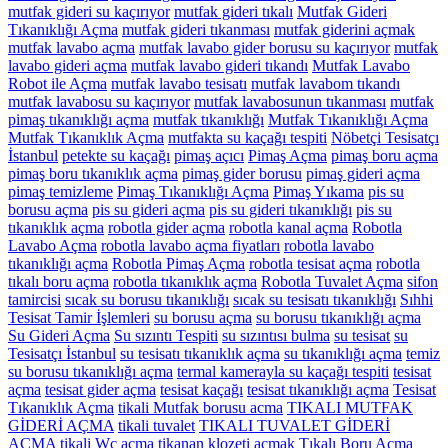
mutfak gideri su kaçırıyor
mutfak gideri tıkalı
Mutfak Gideri
Tıkanıklığı Açma
mutfak gideri tıkanması
mutfak giderini açmak
mutfak lavabo açma
mutfak lavabo gider borusu su kaçırıyor
mutfak
lavabo gideri açma
mutfak lavabo gideri tıkandı
Mutfak Lavabo
Robot ile Açma
mutfak lavabo tesisatı
mutfak lavabom tıkandı
mutfak lavabosu su kaçırıyor
mutfak lavabosunun tıkanması
mutfak
pimaş tıkanıklığı açma
mutfak tıkanıklığı
Mutfak Tıkanıklığı Açma
Mutfak Tıkanıklık Açma
mutfakta su kaçağı tespiti
Nöbetçi Tesisatçı
İstanbul
petekte su kaçağı
pimaş açıcı
Pimaş Açma
pimaş boru açma
pimaş boru tıkanıklık açma
pimaş gider borusu
pimaş gideri açma
pimaş temizleme
Pimaş Tıkanıklığı Açma
Pimaş Yıkama
pis su
borusu açma
pis su gideri açma
pis su gideri tıkanıklığı
pis su
tıkanıklık açma
robotla gider açma
robotla kanal açma
Robotla
Lavabo Açma
robotla lavabo açma fiyatları
robotla lavabo
tıkanıklığı açma
Robotla Pimaş Açma
robotla tesisat açma
robotla
tıkalı boru açma
robotla tıkanıklık açma
Robotla Tuvalet Açma
sifon
tamircisi
sıcak su borusu tıkanıklığı
sıcak su tesisatı tıkanıklığı
Sıhhi
Tesisat Tamir İşlemleri
su borusu açma
su borusu tıkanıklığı açma
Su Gideri Açma
Su sızıntı Tespiti
su sızıntısı bulma
su tesisat
su
Tesisatçı İstanbul
su tesisatı tıkanıklık açma
su tıkanıklığı açma
temiz
su borusu tıkanıklığı açma
termal kamerayla su kaçağı tespiti
tesisat
açma
tesisat gider açma
tesisat kaçağı
tesisat tıkanıklığı açma
Tesisat
Tıkanıklık Açma
tikali Mutfak borusu acma
TIKALI MUTFAK
GİDERİ AÇMA
tikali tuvalet
TIKALI TUVALET GİDERİ
AÇMA
tikali Wc açma
tikanan klozeti acmak
Tıkalı Boru Açma