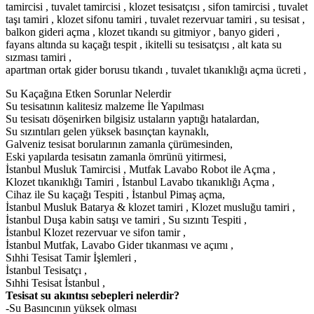
tamircisi , tuvalet tamircisi , klozet tesisatçısı , sifon tamircisi , tuvalet
taşı tamiri , klozet sifonu tamiri , tuvalet rezervuar tamiri , su tesisat ,
balkon gideri açma , klozet tıkandı su gitmiyor , banyo gideri ,
fayans altında su kaçağı tespit , ikitelli su tesisatçısı , alt kata su
sızması tamiri ,
apartman ortak gider borusu tıkandı , tuvalet tıkanıklığı açma ücreti ,
Su Kaçağına Etken Sorunlar Nelerdir
Su tesisatının kalitesiz malzeme İle Yapılması
Su tesisatı döşenirken bilgisiz ustaların yaptığı hatalardan,
Su sızıntıları gelen yüksek basınçtan kaynaklı,
Galveniz tesisat borularının zamanla çürümesinden,
Eski yapılarda tesisatın zamanla ömrünü yitirmesi,
İstanbul Musluk Tamircisi , Mutfak Lavabo Robot ile Açma ,
Klozet tıkanıklığı Tamiri , İstanbul Lavabo tıkanıklığı Açma ,
Cihaz ile Su kaçağı Tespiti , İstanbul Pimaş açma,
İstanbul Musluk Batarya & klozet tamiri , Klozet musluğu tamiri ,
İstanbul Duşa kabin satışı ve tamiri , Su sızıntı Tespiti ,
İstanbul Klozet rezervuar ve sifon tamir ,
İstanbul Mutfak, Lavabo Gider tıkanması ve açımı ,
Sıhhi Tesisat Tamir İşlemleri ,
İstanbul Tesisatçı ,
Sıhhi Tesisat İstanbul ,
Tesisat su akıntısı sebepleri nelerdir?
-Su Basıncının yüksek olması