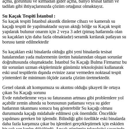
açma, görüntülü ve kırmadan gider açma, banyo tesisat tamiri ve
tadilatı gibi ihtiyaçlarınızda çözüm ortağınız olmaktayız.
Su Kaçak Tespiti İstanbul :
Su kaçak tespiti İstanbul akustik dinleme cihazı ve kameralı su
kaçağı tespiti ile yapılmaktadır suyun aktığı bölğe su Kaçak tespit
yapılarak bulunur onarım için 2 veya 3 adet (pimaş hatlarında olan
su kaçakları için daha fazla olmaktadır) seramik kırılarak patlayan su
borusu tamir edilmektedir
Su kaçakları eski binalarda olduğu gibi yeni binalarda tesisat
hatalarından yada malzemenin üretim hatalarından oluşan sorunlar
doğrultusunda oluşmaktadır. İstanbul Su Kaçağı Bulma Firmamız bu
tür sorunları uzman ekiplerimizle günümüz teknolojisini kullanarak
eski usul tespitlerin dışında evinize zarar vermeden noktasal tespit
yöntemleri ile minimum ölçüde zararla çözüm üretmektedir.
Genel olarak alt komşumuza su akıntısı olduğu şikayeti ile ortaya
çıkan Su Kaçağı sorunu
Evde rutubetlenme veya su faturasının artması gibi problemlere yol
açabilir zemin altında su borusunun patlaması veya su gider
hatlarının tıkanması sonucu baş gösterebilir Su kaçağı olması
durumunda kaçağı müdahale edilmesi çok önemlidir. Öncelikle
yapılması gereken bir işlemdir. Bilindiği gibi özellikle eski binalarda
daha fazla karşımıza çıkar bu işlemleri gerçekleştirmek için eskiden
bir çok yer kırılıp dökülürdü. Ancak günümüz teknolojisi sayesinde