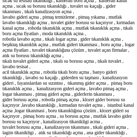
sıcak su tesisatı tıkanıklığı , kameralı boru açma , kameralı kanal
açma , sıcak su borusu tıkanıklığı , tuvalet su kaçağı , gider
tıkanması , tıkalı kanalizasyon açma ,
lavabo gideri açma , pimaş temizleme , pimaş yıkama , mutfak
lavabo tıkanıklığı açma , tuvalet gider borusu su kaçırıyor , kırmadan
kanal açma , robotla tıkanıklık açma , mutfak tıkanıklık açma , tıkalı
boru açma fiyatları , moda tıkanıklık açma ,
robotla lavabo açma , tıkalı logar açma , gider tıkanıklık açma ,
beşiktaş tıkanıklık açma , mutfak gideri tıkanması , boru açma , logar
açma fiyatları , tuvalet tıkanıklığına çözüm , tuvalet açan firmalar ,
atık su borusu tıkanıklığı açma ,
tıkalı tuvalet gideri açma , tıkalı su borusu açma , tıkalı tuvalet ,
lavabo tesisat ,
acil tıkanıklık açma , robotla tıkalı boru açma , banyo gideri
tıkanıklığı , lavabo su kaçağı , giderden su taşması , kanalizasyon
gideri , fayanslardan su sızıntısı , tıkanmış gider açma , pimaş boru
tıkanıklık açma , kanalizasyon gideri açma , lavabo pimaş açma ,
logar tıkanması , pimaş gideri açma , giderlerin tıkanması ,
gider borusu açma , robotla pimaş açma , klozet gider borusu su
kaçırıyor ,lavabo tıkanıklığı , kırmadan tuvalet açma , istanbul kanal
açma ,logar tikanmasi , boru tıkanıklığına çözüm , klozet gideri su
kaçırıyor , pimaş boru açma , su borusu açma , mutfak lavabo gider
borusu su kaçırıyor , kanalizasyon tikanikligi acma ,
tuvalet borusu açma , kanalizasyon tıkanması , tıkalı gideri açma ,
lagim tikanikligi , atık su tıkanıklığı açma , ana gider tıkanıklığı ,