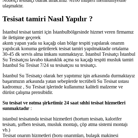
Nöbetçi tesisatçı olarak amacımız %100 müşteri memnuniyetine
ulaşmaktır.
Tesisat tamiri Nasıl Yapılır ?
İstanbul tesisat tamiri için İstanbulbölgesinde hizmet veren firmamız
ile iletişime geçerek
akıntı yapan yada su kaçağı olan bölge tespiti yapılarak onarım
yapılıcak konuma getirilerek tesisat tamiri yapılmaktadır ortalama
30-45 dk servis alma imkanı sunmaktayız. İstanbul Tesisatçı İstanbul
Su Tesisatçısı lavabo tıkanıklık açma su kaçağı tespiti musluk tamiri
İstanbul Su Tesisat 7/24 su tesisatçısı su tesisatçı.
İstanbul Su Tesisatçı olarak her yapıtımız işin arkasında durmaktayız
başarımızın arkasında yatan sebeplerde tecrübeli Su Tesisat ustası
kadromuz , Su Tesisat işlerinde kullanımız kaliteli malzeme ve
dürüst çalışma prensibidir.
Su tesisat ve ısıtma şirketimiz 24 saat sıhhi tesisat hizmetleri
sunmaktadır
:
istanbul tesisatında tesisat hizmetleri (hortum tesisatı, kalorifer
tesisatı, şofben tesisatı, musluk montajı, çöp atma sistemi montajı
vb.)
Tesisat onarım hizmetleri (boru onarımları, bulaşık makinesi