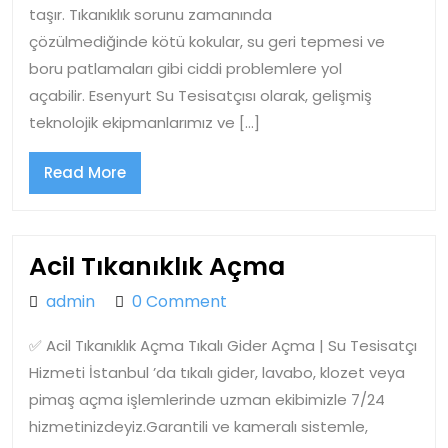
taşır. Tıkanıklık sorunu zamanında
çözülmediğinde kötü kokular, su geri tepmesi ve
boru patlamaları gibi ciddi problemlere yol
açabilir. Esenyurt Su Tesisatçısı olarak, gelişmiş
teknolojik ekipmanlarımız ve […]
Read
Read More
More
Acil
Acil Tıkanıklık Açma
Tıkanıklık
admin
admin
0 Comment
Açma
✅ Acil Tıkanıklık Açma Tıkalı Gider Açma | Su Tesisatçı
Hizmeti İstanbul ’da tıkalı gider, lavabo, klozet veya
pimaş açma işlemlerinde uzman ekibimizle 7/24
hizmetinizdeyiz.Garantili ve kameralı sistemle,