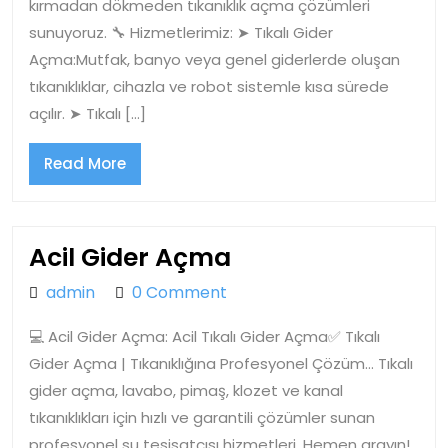
kırmadan dökmeden tıkanıklık açma çözümleri
sunuyoruz. 🔧 Hizmetlerimiz: ➤ Tıkalı Gider
Açma:Mutfak, banyo veya genel giderlerde oluşan
tıkanıklıklar, cihazla ve robot sistemle kısa sürede
açılır. ➤ Tıkalı […]
Read
Read More
More
Acil
Acil Gider Açma
Gider
admin
admin
0 Comment
Açma
💻 Acil Gider Açma: Acil Tıkalı Gider Açma✅ Tıkalı
Gider Açma | Tıkanıklığına Profesyonel Çözüm… Tıkalı
gider açma, lavabo, pimaş, klozet ve kanal
tıkanıklıkları için hızlı ve garantili çözümler sunan
profesyonel su tesisatçısı hizmetleri. Hemen arayın!