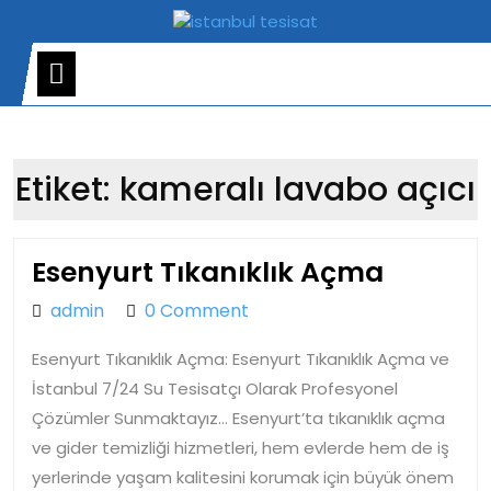
Skip
to
content
Open
Menu
Etiket:
kameralı lavabo açıcı
Esenyur
Esenyurt Tıkanıklık Açma
Tıkanıkl
admin
admin
0 Comment
Açma
Esenyurt Tıkanıklık Açma: Esenyurt Tıkanıklık Açma ve
İstanbul 7/24 Su Tesisatçı Olarak Profesyonel
Çözümler Sunmaktayız… Esenyurt’ta tıkanıklık açma
ve gider temizliği hizmetleri, hem evlerde hem de iş
yerlerinde yaşam kalitesini korumak için büyük önem