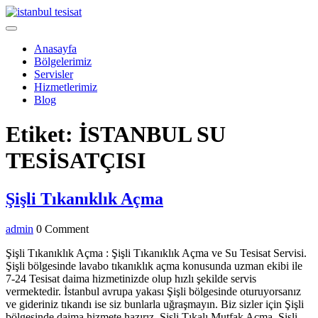
Skip
to
Open
content
Menu
Anasayfa
Bölgelerimiz
Servisler
Hizmetlerimiz
Blog
Close
Etiket:
İSTANBUL SU
Menu
TESİSATÇISI
Şişli
Şişli Tıkanıklık Açma
Tıkanıklık
admin
admin
0 Comment
Açma
Şişli Tıkanıklık Açma : Şişli Tıkanıklık Açma ve Su Tesisat Servisi.
Şişli bölgesinde lavabo tıkanıklık açma konusunda uzman ekibi ile
7-24 Tesisat daima hizmetinizde olup hızlı şekilde servis
vermektedir. İstanbul avrupa yakası Şişli bölgesinde oturuyorsanız
ve gideriniz tıkandı ise siz bunlarla uğraşmayın. Biz sizler için Şişli
bölgesinde daima hizmete hazırız. Şişli Tıkalı Mutfak Açma, Şişli