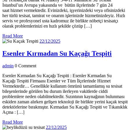
Maha
İstanbul’un Avrupa yakasında ve bütün ilçelerinde 7 gün 24
Su
saat hizmet vermektedir. Evinizdeki, işyerinizdeki veya ofisinizdeki
her türlü tesisat, tamirat ve onarım işlerinizde hizmetinizdeyiz. Hızlı
Tesis
servis ve profesyonel usta kadromuz ile birlikte nöbetçi tesisatçı
olarak problemlerinizi en hızlı şekilde çözüp […]
Read
Read More
More
22/12/2025
22/12/2025
Esenl
Esenler Kırmadan Su Kaçağı Tespiti
Kırm
admin
admin
0 Comment
Su
Kaçağ
Esenler Kırmadan Su Kaçağı Tespiti : Esenler Kırmadan Su
Kaçağı Tespiti Firmaası Esenler ve Tüm İlçelerinde Hizmet
Tespit
Vermektedir… Genellikle kullanım ömrünü tamamlamış su tesisat
bileşenlerinde görülen bu durum ilerleyen vakitlerde ciddi
problemlere neden olabilmektedir. Sızıntının kaynağının bulunması
eskiden zaman alırken gelişen teknoloji ile birlikte yerini kaçak tespit
detektörlerine bırakmıştır. Kırmadan Su Kaçağı Tespiti ve Tıkanıklık
Açma : […]
Read
Read More
More
22/12/2025
22/12/2025