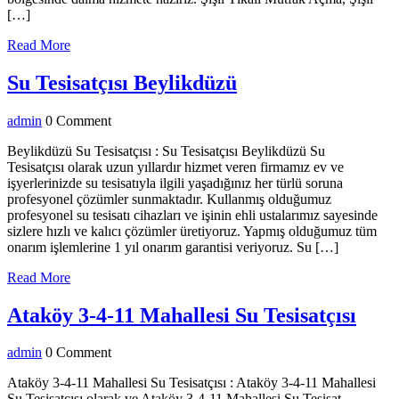
[…]
Read
Read More
More
Su
Su Tesisatçısı Beylikdüzü
Tesisatçısı
admin
admin
0 Comment
Beylikdüzü
Beylikdüzü Su Tesisatçısı : Su Tesisatçısı Beylikdüzü Su
Tesisatçısı olarak uzun yıllardır hizmet veren firmamız ev ve
işyerlerinizde su tesisatıyla ilgili yaşadığınız her türlü soruna
profesyonel çözümler sunmaktadır. Kullanmış olduğumuz
profesyonel su tesisatı cihazları ve işinin ehli ustalarımız sayesinde
sizlere hızlı ve kalıcı çözümler üretiyoruz. Yapmış olduğumuz tüm
onarım işlemlerine 1 yıl onarım garantisi veriyoruz. Su […]
Read
Read More
More
Ata
Ataköy 3-4-11 Mahallesi Su Tesisatçısı
3-
admin
admin
0 Comment
4-
11
Ataköy 3-4-11 Mahallesi Su Tesisatçısı : Ataköy 3-4-11 Mahallesi
Su Tesisatçısı olarak ve Ataköy 3-4-11 Mahallesi Su Tesisat