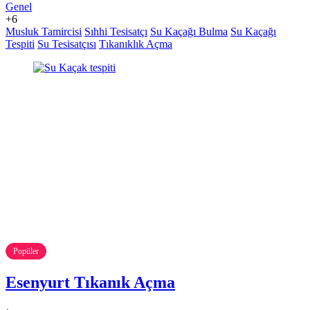
Genel
+6
Musluk Tamircisi
Sıhhi Tesisatçı
Su Kaçağı Bulma
Su Kaçağı
Tespiti
Su Tesisatçısı
Tıkanıklık Açma
Popüler
Esenyurt Tıkanık Açma