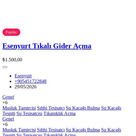
Popüler
Esenyurt Tıkalı Gider Açma
₺1.500,00
Esenyurt
+905451722848
29/05/2026
Genel
+6
Musluk Tamircisi
Sıhhi Tesisatçı
Su Kaçağı Bulma
Su Kaçağı
Tespiti
Su Tesisatçısı
Tıkanıklık Açma
Genel
+6
Musluk Tamircisi
Sıhhi Tesisatçı
Su Kaçağı Bulma
Su Kaçağı
Tespiti
Su Tesisatçısı
Tıkanıklık Açma