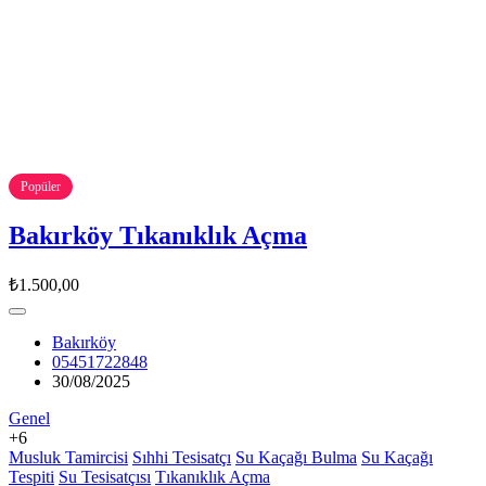
Popüler
Bakırköy Tıkanıklık Açma
₺1.500,00
Bakırköy
05451722848
30/08/2025
Genel
+6
Musluk Tamircisi
Sıhhi Tesisatçı
Su Kaçağı Bulma
Su Kaçağı
Tespiti
Su Tesisatçısı
Tıkanıklık Açma