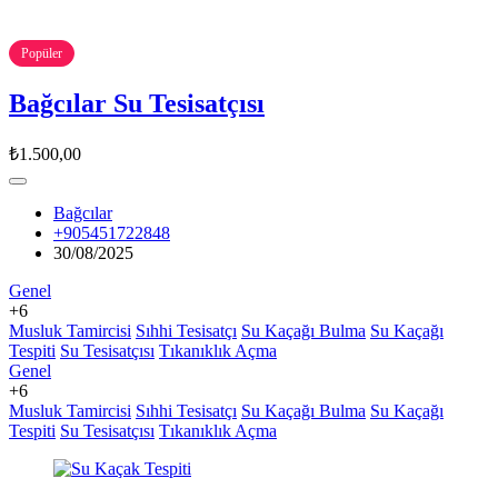
Popüler
Bağcılar Su Tesisatçısı
₺1.500,00
Bağcılar
+905451722848
30/08/2025
Genel
+6
Musluk Tamircisi
Sıhhi Tesisatçı
Su Kaçağı Bulma
Su Kaçağı
Tespiti
Su Tesisatçısı
Tıkanıklık Açma
Genel
+6
Musluk Tamircisi
Sıhhi Tesisatçı
Su Kaçağı Bulma
Su Kaçağı
Tespiti
Su Tesisatçısı
Tıkanıklık Açma