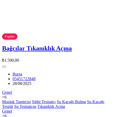
Popüler
Bağcılar Tıkanıklık Açma
₺1.500,00
Bursa
05451722848
28/08/2025
Genel
+6
Musluk Tamircisi
Sıhhi Tesisatçı
Su Kaçağı Bulma
Su Kaçağı
Tespiti
Su Tesisatçısı
Tıkanıklık Açma
Genel
+6