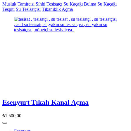
Musluk Tamircisi
Sıhhi Tesisatçı
Su Kaçağı Bulma
Su Kaçağı
Tespiti
Su Tesisatçısı
Tıkanıklık Açma
Esenyurt Tıkalı Kanal Açma
₺1.500,00