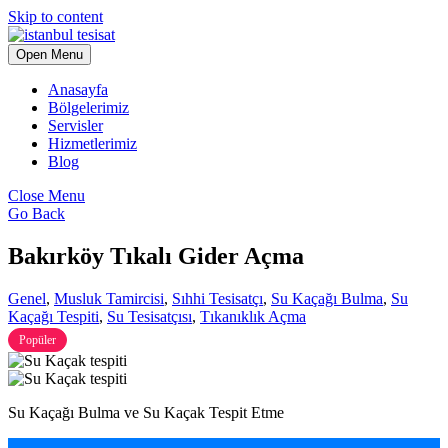
Skip to content
Open Menu
Anasayfa
Bölgelerimiz
Servisler
Hizmetlerimiz
Blog
Close Menu
Go Back
Bakırköy Tıkalı Gider Açma
Genel
,
Musluk Tamircisi
,
Sıhhi Tesisatçı
,
Su Kaçağı Bulma
,
Su
Kaçağı Tespiti
,
Su Tesisatçısı
,
Tıkanıklık Açma
Popüler
Su Kaçağı Bulma ve Su Kaçak Tespit Etme