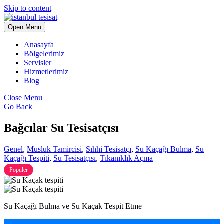
Skip to content
Open Menu
Anasayfa
Bölgelerimiz
Servisler
Hizmetlerimiz
Blog
Close Menu
Go Back
Bağcılar Su Tesisatçısı
Genel
,
Musluk Tamircisi
,
Sıhhi Tesisatçı
,
Su Kaçağı Bulma
,
Su
Kaçağı Tespiti
,
Su Tesisatçısı
,
Tıkanıklık Açma
Popüler
Su Kaçağı Bulma ve Su Kaçak Tespit Etme