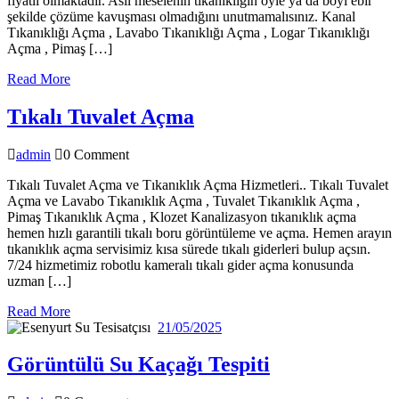
fiyatlı olmaktadır. Asıl meselenin tıkanıklığın öyle ya da böyl ebir
şekilde çözüme kavuşması olmadığını unutmamalısınız. Kanal
Tıkanıklığı Açma , Lavabo Tıkanıklığı Açma , Logar Tıkanıklığı
Açma , Pimaş […]
Read
Read More
More
Tıkalı
Tıkalı Tuvalet Açma
Tuvalet
admin
admin
0 Comment
Açma
Tıkalı Tuvalet Açma ve Tıkanıklık Açma Hizmetleri.. Tıkalı Tuvalet
Açma ve Lavabo Tıkanıklık Açma , Tuvalet Tıkanıklık Açma ,
Pimaş Tıkanıklık Açma , Klozet Kanalizasyon tıkanıklık açma
hemen hızlı garantili tıkalı boru görüntüleme ve açma. Hemen arayın
tıkanıklık açma servisimiz kısa sürede tıkalı giderleri bulup açsın.
7/24 hizmetimiz robotlu kameralı tıkalı gider açma konusunda
uzman […]
Read
Read More
More
21/05/2025
21/05/2025
Görüntülü
Görüntülü Su Kaçağı Tespiti
Su