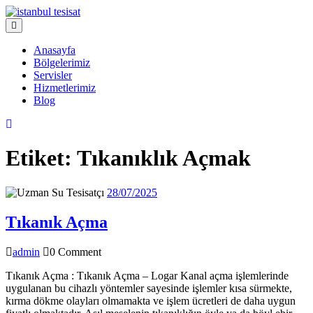
Skip
to
Open
content
Menu
Anasayfa
Bölgelerimiz
Servisler
Hizmetlerimiz
Blog
Close
Menu
Etiket:
Tıkanıklık Açmak
28/07/2025
28/07/2025
Tıkanık
Tıkanık Açma
Açma
admin
admin
0 Comment
Tıkanık Açma : Tıkanık Açma – Logar Kanal açma işlemlerinde
uygulanan bu cihazlı yöntemler sayesinde işlemler kısa sürmekte,
kırma dökme olayları olmamakta ve işlem ücretleri de daha uygun