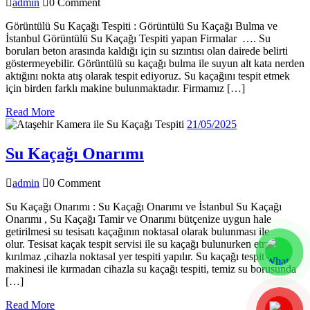
admin
admin
0 Comment
Kaçağı
Tespiti
Görüntülü Su Kaçağı Tespiti : Görüntülü Su Kaçağı Bulma ve
İstanbul Görüntülü Su Kaçağı Tespiti yapan Firmalar …. Su
boruları beton arasında kaldığı için su sızıntısı olan dairede belirti
göstermeyebilir. Görüntülü su kaçağı bulma ile suyun alt kata nerden
aktığını nokta atış olarak tespit ediyoruz. Su kaçağını tespit etmek
için birden farklı makine bulunmaktadır. Firmamız […]
Read
Read More
More
21/05/2025
21/05/2025
Su
Su Kaçağı Onarımı
Kaçağı
admin
admin
0 Comment
Onarımı
Su Kaçağı Onarımı : Su Kaçağı Onarımı ve İstanbul Su Kaçağı
Onarımı , Su Kaçağı Tamir ve Onarımı bütçenize uygun hale
getirilmesi su tesisatı kaçağının noktasal olarak bulunması ile
olur. Tesisat kaçak tespit servisi ile su kaçağı bulunurken etraf
kırılmaz ,cihazla noktasal yer tespiti yapılır. Su kaçağı tespit
makinesi ile kırmadan cihazla su kaçağı tespiti, temiz su borusunda
[…]
Read
Read More