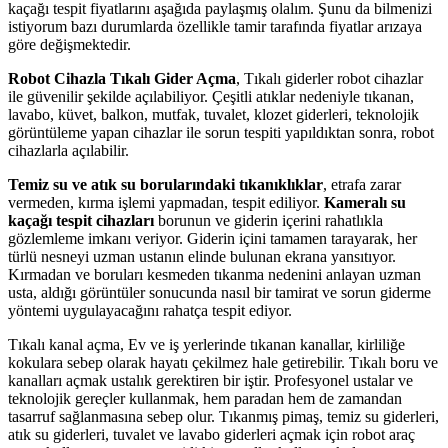
kaçağı tespit fiyatlarını aşağıda paylaşmış olalım. Şunu da bilmenizi
istiyorum bazı durumlarda özellikle tamir tarafında fiyatlar arızaya
göre değişmektedir.
Robot Cihazla Tıkalı Gider Açma
, Tıkalı giderler robot cihazlar
ile güvenilir şekilde açılabiliyor. Çeşitli atıklar nedeniyle tıkanan,
lavabo, küvet, balkon, mutfak, tuvalet, klozet giderleri, teknolojik
görüntüleme yapan cihazlar ile sorun tespiti yapıldıktan sonra, robot
cihazlarla açılabilir.
Temiz su ve atık su borularındaki tıkanıklıklar
, etrafa zarar
vermeden, kırma işlemi yapmadan, tespit ediliyor.
Kameralı su
kaçağı tespit cihazları
borunun ve giderin içerini rahatlıkla
gözlemleme imkanı veriyor. Giderin içini tamamen tarayarak, her
türlü nesneyi uzman ustanın elinde bulunan ekrana yansıtıyor.
Kırmadan ve boruları kesmeden tıkanma nedenini anlayan uzman
usta, aldığı görüntüler sonucunda nasıl bir tamirat ve sorun giderme
yöntemi uygulayacağını rahatça tespit ediyor.
Tıkalı kanal açma, Ev ve iş yerlerinde tıkanan kanallar, kirliliğe
kokulara sebep olarak hayatı çekilmez hale getirebilir. Tıkalı boru ve
kanalları açmak ustalık gerektiren bir iştir. Profesyonel ustalar ve
teknolojik gereçler kullanmak, hem paradan hem de zamandan
tasarruf sağlanmasına sebep olur. Tıkanmış pimaş, temiz su giderleri,
atık su giderleri, tuvalet ve lavabo giderleri açmak için robot araç