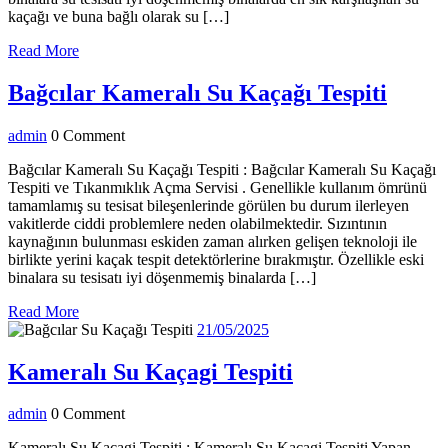
kaçağı ve buna bağlı olarak su […]
Read
Read More
More
Bağcı
Bağcılar Kameralı Su Kaçağı Tespiti
Kamer
admin
admin
0 Comment
Su
Kaçağ
Bağcılar Kameralı Su Kaçağı Tespiti : Bağcılar Kameralı Su Kaçağı
Tespiti ve Tıkanmıklık Açma Servisi . Genellikle kullanım ömrünü
Tespit
tamamlamış su tesisat bileşenlerinde görülen bu durum ilerleyen
vakitlerde ciddi problemlere neden olabilmektedir. Sızıntının
kaynağının bulunması eskiden zaman alırken gelişen teknoloji ile
birlikte yerini kaçak tespit detektörlerine bırakmıştır. Özellikle eski
binalara su tesisatı iyi döşenmemiş binalarda […]
Read
Read More
More
21/05/2025
21/05/2025
Kameralı
Kameralı Su Kaçagi Tespiti
Su
admin
admin
0 Comment
Kaçagi
Kameralı Su Kaçagi Tespiti : Kameralı Su Kaçagi Tespiti Yapan