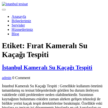
Skip
to
Open
content
Menu
Anasayfa
Bölgelerimiz
Servisler
Hizmetlerimiz
Blog
Close
Etiket:
Fırat Kameralı Su
Menu
Kaçağı Tespiti
İstanb
İstanbul Kameralı Su Kaçağı Tespiti
Kamer
admin
admin
0 Comment
Su
Kaçağ
İstanbul Kameralı Su Kaçağı Tespiti : Genellikle kullanım ömrünü
tamamlamış su tesisat bileşenlerinde görülen bu durum ilerleyen
Tespit
vakitlerde ciddi problemlere neden olabilmektedir. Sızıntının
kaynağının bulunması eskiden zaman alırken gelişen teknoloji ile
birlikte yerini kaçak tespit detektörlerine bırakmıştır. Özellikle eski
binalara su tesisatı iyi döşenmemiş binalarda en sık karşılaşılan su