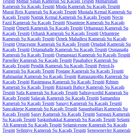
Tespiti
Mimar Sinan Kameralı Su Kaçağı Tespiti
Mimarsinan
Kameralı Su Kaçağı Tespiti
Moda Kameralı Su Kaçağı Tespiti
Murat Reis Kameralı Su Kaçağı Tespiti
Mustafa Kemal Kameralı Su
Kaçağı Tespiti
Namık Kemal Kameralı Su Kaçağı Tespiti
Necip
Fazıl Kameralı Su Kaçağı Tespiti
Nişantepe Kameralı Su Kaçağı
Tespiti
Ömerli Kameralı Su Kaçağı Tespiti
Orhangazi Kameralı Su
Kaçağı Tespiti
Orhanlı Kameralı Su Kaçağı Tespiti
Orhantepe
Kameralı Su Kaçağı Tespiti
Örnek Mahallesi Kameralı Su Kaçağı
Tespiti
Ortaçeşme Kameralı Su Kaçağı Tespiti
Ortadağ Kameralı Su
Kaçağı Tespiti
Ortamahalle Kameralı Su Kaçağı Tespiti
Osmanağa
Kameralı Su Kaçağı Tespiti
Osmangazi Kameralı Su Kaçağı Tespiti
Parseller Kameralı Su Kaçağı Tespiti
Paşabahçe Kameralı Su
Kaçağı Tespiti
Pendik Kameralı Su Kaçağı Tespiti
Petrol-İş
Kameralı Su Kaçağı Tespiti
Postane Kameralı Su Kaçağı Tespiti
Rahmanlar Kameralı Su Kaçağı Tespiti
Ramazanoğlu Kameralı Su
Kaçağı Tespiti
Rasimpaşa Kameralı Su Kaçağı Tespiti
Rıhtım
Kameralı Su Kaçağı Tespiti
Rüzgarlı Bahçe Kameralı Su Kaçağı
Tespiti
Safa Kameralı Su Kaçağı Tespiti
Sahrayıcedid Kameralı Su
Kaçağı Tespiti
Salacak Kameralı Su Kaçağı Tespiti
Samandıra
Kameralı Su Kaçağı Tespiti
Sanayi Kameralı Su Kaçağı Tespiti
Sancaktepe Kameralı Su Kaçağı Tespiti
Sapanbağları Kameralı Su
Kaçağı Tespiti
Saray Kameralı Su Kaçağı Tespiti
Sarıgazi Kameralı
Su Kaçağı Tespiti
Şaşkınbakkal Kameralı Su Kaçağı Tespiti
Selami
Ali Kameralı Su Kaçağı Tespiti
Selamiçeşme Kameralı Su Kaçağı
Tespiti
Selimiye Kameralı Su Kaçağı Tespiti
Şenesenevler Kameralı