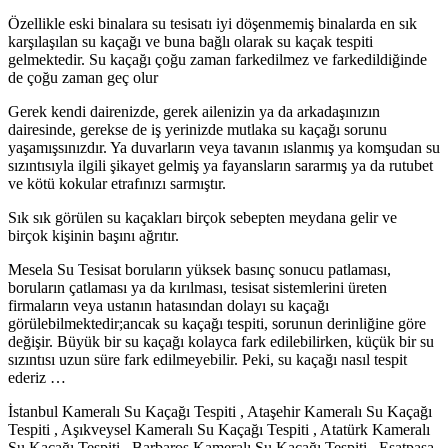
Özellikle eski binalara su tesisatı iyi döşenmemiş binalarda en sık
karşılaşılan su kaçağı ve buna bağlı olarak su kaçak tespiti
gelmektedir. Su kaçağı çoğu zaman farkedilmez ve farkedildiğinde
de çoğu zaman geç olur
Gerek kendi dairenizde, gerek ailenizin ya da arkadaşınızın
dairesinde, gerekse de iş yerinizde mutlaka su kaçağı sorunu
yaşamışsınızdır. Ya duvarların veya tavanın ıslanmış ya komşudan su
sızıntısıyla ilgili şikayet gelmiş ya fayansların sararmış ya da rutubet
ve kötü kokular etrafınızı sarmıştır.
Sık sık görülen su kaçakları birçok sebepten meydana gelir ve
birçok kişinin başını ağrıtır.
Mesela Su Tesisat boruların yüksek basınç sonucu patlaması,
boruların çatlaması ya da kırılması, tesisat sistemlerini üreten
firmaların veya ustanın hatasından dolayı su kaçağı
görülebilmektedir;ancak su kaçağı tespiti, sorunun derinliğine göre
değişir. Büyük bir su kaçağı kolayca fark edilebilirken, küçük bir su
sızıntısı uzun süre fark edilmeyebilir. Peki, su kaçağı nasıl tespit
ederiz …
İstanbul Kameralı Su Kaçağı Tespiti , Ataşehir Kameralı Su Kaçağı
Tespiti , Aşıkveysel Kameralı Su Kaçağı Tespiti , Atatürk Kameralı
Su Kaçağı Tespiti , Barbaros Kameralı Su Kaçağı Tespiti , Esatpaşa