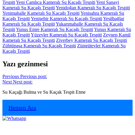
Tespiti
Yeni Çamlıca Kameralı Su Kaçağı Tespiti
Yeni Sanayi
Kameralı Su Kaçağı Tespiti
Yenidoğan Kameralı Su Kaçağı Tespiti
Yenimahalle Kameralı Su Kaçağı Tespiti
Yenisahra Kameralı Su
Kaçağı Tespiti
Yenişehir Kameralı Su Kaçağı Tespiti
Yeşilbağlar
Kameralı Su Kaçağı Tespiti
Yukarımahalle Kameralı Su Kaçağı
Tespiti
Yunus Emre Kameralı Su Kaçağı Tespiti
Yunus Kameralı Su
Kaçağı Tespiti
Yüzevler Kameralı Su Kaçağı Tespiti
Zeynep Kamil
Kameralı Su Kaçağı Tespiti
Ziverbey Kameralı Su Kaçağı Tespiti
Zühtüpaşa Kameralı Su Kaçağı Tespiti
Zümrütevler Kameralı Su
Kaçağı Tespiti
Yazı gezinmesi
Previous
Previous post:
Next
Next post:
Su Kaçağı Bulma ve Su Kaçak Tespit Etme
Hemen Ara