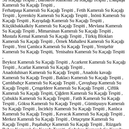
Kameralı Su Kaçağı Tespiti ,
Ferhatpaşa Kameralı Su Kaçağı Tespiti , Fetih Kameralı Su Kaçağı
Tespiti , İçerenköy Kameralı Su Kaçağı Tespiti , İnönü Kameralı Su
Kaçağı Tespiti , Kayışdağı Kameralı Su Kaçağı Tespiti ,
Küçükbakkalköy Kameralı Su Kaçağı Tespiti , Mevlana Kameralı
Su Kaçağı Tespiti , Mimarsinan Kameralı Su Kaçağı Tespiti ,
Mustafa Kemal Kameralı Su Kaçağı Tespiti , Türkiş Blokları
Kameralı Su Kaçağı Tespiti , Örnek Mahallesi Kameralı Su Kaçağı
Tespiti , Yeni Çamlıca Kameralı Su Kaçağı Tespiti , Yenişehir
Kameralı Su Kaçağı Tespiti, Yenisahra Kameralı Su Kaçağı Tespiti
,
Beykoz Kameralı Su Kaçağı Tespiti , Acarkent Kameralı Su Kaçağı
Tespiti , Acarlar Kameralı Su Kaçağı Tespiti ,
Anadoluhisarı Kameralı Su Kaçağı Tespiti , Anadolu kavağı Kameralı Su Kaçağı Tespiti , Baklacı Kameralı Su Kaçağı Tespiti , Çamlıbahçe Kameralı Su Kaçağı Tespiti , Çavuşbaşı Kameralı Su Kaçağı Tespiti , Çengeldere Kameralı Su Kaçağı Tespiti , Çiftlik Kameralı Su Kaçağı Tespiti, Çiğdem Kameralı Su Kaçağı Tespiti , Çubuklu Kameralı Su Kaçağı Tespiti , Fatih Kameralı Su Kaçağı Tespiti , Göksu Kameralı Su Kaçağı Tespiti , Gümüşsuyu Kameralı Su Kaçağı Tespiti , İncirköy Kameralı Su Kaçağı Tespiti , Kanlıca Kameralı Su Kaçağı Tespiti , Kavacık Kameralı Su Kaçağı Tespiti , Merkez Kameralı Su Kaçağı Tespiti , Ortaçeşme Kameralı Su Kaçağı Tespiti , Paşabahçe Kameralı Su Kaçağı Tespiti , Rüzgarlı Bahçe Kameralı Su Kaçağı Tespiti , Soğuksu Kameralı Su Kaçağı Tespiti , Tokatköy Kameralı Su Kaçağı Tespiti , Yalıköy Kameralı Su Kaçağı Tespiti , Yavuz Selim Kameralı Su Kaçağı Tespiti , Yenimahalle Kameralı Su Kaçağı Tespiti , Çekmeköy Kameralı Su Kaçağı Tespiti , Alemdağ Kameralı Su Kaçağı Tespiti , Aydınlar Kameralı Su Kaçağı Tespiti , Cumhuriyet Kameralı Su Kaçağı Tespiti, Çamlık Kameralı Su Kaçağı Tespiti , Çatalmeşe Kameralı Su Kaçağı Tespiti , Ekşioğlu Kameralı Su Kaçağı Tespiti , Güngören Kameralı Su Kaçağı Tespiti , Hamidiye Kameralı Su Kaçağı Tespiti , Kirazlıdere Kameralı Su Kaçağı Tespiti , Mehmet Akif Kameralı Su Kaçağı Tespiti , Merkez Kameralı Su Kaçağı Tespiti , Mimar Sinan Kameralı Su Kaçağı Tespiti , Nişantepe Kameralı Su Kaçağı Tespiti , Ömerli Kameralı Su Kaçağı Tespiti , Soğukpınar Kameralı Su Kaçağı Tespiti , Sultançiftliği Kameralı Su Kaçağı Tespiti , Taşdelen Kameralı Su Kaçağı Tespiti , Kadıköy Kameralı Su Kaçağı Tespiti , 19 Mayıs Kameralı Su Kaçağı Tespiti , Acıbadem Kameralı Su Kaçağı Tespiti , Bostancı Kameralı Su Kaçağı Tespiti , Caddebostan Kameralı Su Kaçağı Tespiti , Caferağa Kameralı Su Kaçağı Tespiti , Çifte Havuzlar Kameralı Su Kaçağı Tespiti , Dumlupınar Kameralı Su Kaçağı Tespiti , Eğitim Kameralı Su Kaçağı Tespiti , Erenköy Kameralı Su Kaçağı Tespiti , Fenerbahçe Kameralı Su Kaçağı Tespiti , Feneryolu Kameralı Su Kaçağı Tespiti , Fikirtepe Kameralı Su Kaçağı Tespiti , Göztepe Kameralı Su Kaçağı Tespiti , Kalamış Kameralı Su Kaçağı Tespiti , Hasanpaşa Kameralı Su Kaçağı Tespiti , Kazasker Kameralı Su Kaçağı Tespiti , Kızıltoprak Kameralı Su Kaçağı Tespiti , Koşuyolu Kameralı Su Kaçağı Tespiti , Kozyatağı Kameralı Su Kaçağı Tespiti , Kuşdili Kameralı Su Kaçağı Tespiti , Kuyubaşı Kameralı Su Kaçağı Tespiti , Merdivenköy Kameralı Su Kaçağı Tespiti , Moda Kameralı Su Kaçağı Tespiti , Osmanağa Kameralı Su Kaçağı Tespiti , Rasimpaşa Kameralı Su Kaçağı Tespiti , Rıhtım Kameralı Su Kaçağı Tespiti , Sahrayıcedid Kameralı Su Kaçağı Tespiti , Selamiçeşme Kameralı Su Kaçağı Tespiti, Şaşkınbakkal Kameralı Su Kaçağı Tespiti , Şenesenevler Kameralı Su Kaçağı Tespiti , Söğütlüçeşme Kameralı Su Kaçağı Tespiti , Suadiye Kameralı Su Kaçağı Tespiti , Ziverbey Kameralı Su Kaçağı Tespiti , Zühtüpaşa Kameralı Su Kaçağı Tespiti , Kartal Kameralı Su Kaçağı Tespiti , Atalar Kameralı Su Kaçağı Tespiti , Cumhuriyet Kameralı Su Kaçağı Tespiti , Çavuşoğlu Kameralı Su Kaçağı Tespiti , Esentepe Kameralı Su Kaçağı Tespiti , Gümüşpınar Kameralı Su Kaçağı Tespiti , Hürriyet Kameralı Su Kaçağı Tespiti , Karlıktepe Kameralı Su Kaçağı Tespiti , Kordonboyu Kameralı Su Kaçağı Tespiti , Kurfalı Kameralı Su Kaçağı Tespiti , Orhantepe Kameralı Su Kaçağı Tespiti , Ortamahalle Kameralı Su Kaçağı Tespiti , Petrol-İş Kameralı Su Kaçağı Tespiti , Rahmanlar Kameralı Su Kaçağı Tespiti , Soğanlık Kameralı Su Kaçağı Tespiti , Topselvi Kameralı Su Kaçağı Tespiti , Uğur Mumcu Kameralı Su Kaçağı Tespiti , Yakacık Kameralı Su Kaçağı Tespiti , Yalı Kameralı Su Kaçağı Tespiti , Yukarımahalle Kameralı Su Kaçağı Tespiti , Yunus Kameralı Su Kaçağı Tespiti , Maltepe Kameralı Su Kaçağı Tespiti ,Adatepe Kameralı Su Kaçağı Tespiti , Altayçeşme Kameralı Su Kaçağı Tespiti , Altıntepe Kameralı Su Kaçağı Tespiti ,Aydınevler Kameralı Su Kaçağı Tespiti , Bağlarbaşı Kameralı Su Kaçağı Tespiti , Başıbüyük Kameralı Su Kaçağı Tespiti , Büyükbakkalköy Kameralı Su Kaçağı Tespiti , Cevizli Kameralı Su Kaçağı Tespiti , Çınar Kameralı Su Kaçağı Tespiti , Doğuşkent Kameralı Su Kaçağı Tespiti , Esenkent Kameralı Su Kaçağı Tespiti , Feyzullah Kameralı Su Kaçağı Tespiti , Fındıklı Kameralı Su Kaçağı Tespiti , Girne Kameralı Su Kaçağı Tespiti , Gülensu Kameralı Su Kaçağı Tespiti , Gülsuyu Kameralı Su Kaçağı Tespiti , İdealtepe Kameralı Su Kaçağı Tespiti , Küçükyalı Kameralı Su Kaçağı Tespiti , Yalı Kameralı Su Kaçağı Tespiti , Yüzevler Kameralı Su Kaçağı Tespiti , Zümrütevler Kameralı Su Kaçağı Tespiti , Pendik Kameralı Su Kaçağı Tespiti , Ahmet Yesevi Kameralı Su Kaçağı Tespiti , Ballıca Kameralı Su Kaçağı Tespiti , Aydos Kameralı Su Kaçağı Tespiti , Bahçelievler Kameralı Su Kaçağı Tespiti , Çamçeşme Kameralı Su Kaçağı Tespiti , Çamlık Kameralı Su Kaçağı Tespiti , Çınardere Kameralı Su Kaçağı Tespiti , Ertuğrul gazi Kameralı Su Kaçağı Tespiti , Emirli Kameralı Su Kaçağı Tespiti , Esenler Kameralı Su Kaçağı Tespiti , Esenyalı Kameralı Su Kaçağı Tespiti , Fatih Kameralı Su Kaçağı Tespiti , Fevzi Çakmak Kameralı Su Kaçağı Tespiti , Göçbeyli Kameralı Su Kaçağı Tespiti , Güllübağlar Kameralı Su Kaçağı Tespiti , Güzelyalı Kameralı Su Kaçağı Tespiti , Harmandere Kameralı Su Kaçağı Tespiti , Kavakpınar Kameralı Su Kaçağı Tespiti , Kaynarca Kameralı Su Kaçağı Tespiti , Kurtdoğmuş Kameralı Su Kaçağı Tespiti , Kurtköy Kameralı Su Kaçağı Tespiti , Kurnaköy Kameralı Su Kaçağı Tespiti , Ramazanoğlu Kameralı Su Kaçağı Tespiti , Sanayi Kameralı Su Kaçağı Tespiti , Sapanbağları Kameralı Su Kaçağı Tespiti , Sülüntepe Kameralı Su Kaçağı Tespiti , Şeyhli Kameralı Su Kaçağı Tespiti , Velibaba Kameralı Su Kaçağı Tespiti , Yayalar Kameralı Su Kaçağı Tespiti , Yenimahalle Kameralı Su Kaçağı Tespiti , Yenişehir Kameralı Su Kaçağı Tespiti ,Yeşilbağlar Kameralı Su Kaçağı Tespiti , Sancaktepe Kameralı Su Kaçağı Tespiti , Abdurrahmangazi Kameralı Su Kaçağı Tespiti , Akpınar Kameralı Su Kaçağı Tespiti , Atatürk Kameralı Su Kaçağı Tespiti , Emek Kameralı Su Kaçağı Tespiti , Eyüpsultan Kameralı Su Kaçağı Tespiti , Fatih Kameralı Su Kaçağı Tespiti , Hilal Kameralı Su Kaçağı Tespiti , İnönü Kameralı Su Kaçağı Tespiti , Kemal Türkler Kameralı Su Kaçağı Tespiti , Meclis Kameralı Su Kaçağı Tespiti , Merve Kameralı Su Kaçağı Tespiti , Mevlana Kameralı Su Kaçağı Tespiti , Ortadağ Kameralı Su Kaçağı Tespiti , Osmangazi Kameralı Su Kaçağı Tespiti , Samandıra Kameralı Su Kaçağı Tespiti , Safa Kameralı Su Kaçağı Tespiti , Sarıgazi Kameralı Su Kaçağı Tespiti , Veysel Karani Kameralı Su Kaçağı Tespiti , Yenidoğan Kameralı Su Kaçağı Tespiti , Yunus Emre Kameralı Su Kaçağı Tespiti , Sultanbeyli Kameralı Su Kaçağı Tespiti , Adil Kameralı Su Kaçağı Tespiti , Ahmet Yesevi Kameralı Su Kaçağı Tespiti , Akşemsettin Kameralı Su Kaçağı Tespiti , Battalgazi Kameralı Su Kaçağı Tespiti , Fatih Kameralı Su Kaçağı Tespiti , Hamidiye Kameralı Su Kaçağı Tespiti , Mecidiye Kameralı Su Kaçağı Tespiti , Mehmet Akif Kameralı Su Kaçağı Tespiti , Mimarsinan Kameralı Su Kaçağı Tespiti , Necip Fazıl Kameralı Su Kaçağı Tespiti , Orhangazi Kameralı Su Kaçağı Tespiti , Turgutreis Kameralı Su Kaçağı Tespiti , Yavuz Selim Kameralı Su Kaçağı Tespiti , Şile Kameralı Su Kaçağı Tespiti , Ağva Kameralı Su Kaçağı Tespiti , Balibey Kameralı Su Kaçağı Tespiti , Çavuş Kameralı Su Kaçağı Tespiti , Hacıkasım Kameralı Su Kaçağı Tespiti , Kumbaba Kameralı Su Kaçağı Tespiti , Tuzla Kameralı Su Kaçağı Tespiti , Anadolu Kameralı Su Kaçağı Tespiti , Aydınlı Kameralı Su Kaçağı Tespiti , Aydıntepe Kameralı Su Kaçağı Tespiti , Cami Kameralı Su Kaçağı Tespiti , Evliya Çelebi Kameralı Su Kaçağı Tespiti , Fatih Kameralı Su Kaçağı Tespiti , Fırat Kameralı Su Kaçağı Tespiti , İçmeler Kameralı Su Kaçağı Tespiti , İstasyon Kameralı Su Kaçağı Tespiti , Mescit Kameralı Su Kaçağı Tespiti , Mimarsinan Kameralı Su Kaçağı Tespiti , Orhanlı Kameralı Su Kaçağı Tespiti , Postane Kameralı Su Kaçağı Tespiti , Şifa Kameralı Su Kaçağı Tespiti,Tepeören Kameralı Su Kaçağı Tespiti , Yayla Kameralı Su Kaçağı Tespiti , Ümraniye Kameralı Su Kaçağı Tespiti , Adem Yavuz Kameralı Su Kaçağı Tespiti , Altınşehir Kameralı Su Kaçağı Tespiti , Armağanevler Kameralı Su Kaçağı Tespiti , Atakent Kameralı Su Kaçağı Tespiti , Atatürk Kameralı Su Kaçağı Tespiti , Cemil Meriç Kameralı Su Kaçağı Tespiti , Çakmak Kameralı Su Kaçağı Tespiti , Çamlık Kameralı Su Kaçağı Tespiti , Dudullu Kameralı Su Kaçağı Tespiti , Elmalıkent Kameralı Su Kaçağı Tespiti , Esenevler Kameralı Su Kaçağı Tespiti , Esenşehir Kameralı Su Kaçağı Tespiti , Fatih Sultan Mehmet Kameralı Su Kaçağı Tespiti , Hekimbaşı Kameralı Su Kaçağı Tespiti , Huzur Kameralı Su Kaçağı Tespiti , Ihlamurkuyu Kameralı Su Kaçağı Tespiti , İnkılap Kameralı Su Kaçağı Tespiti , İstiklal Kameralı Su Kaçağı Tespiti , Kazım Karabekir Kameralı Su Kaçağı Tespiti , Mehmet Akif Kameralı Su Kaçağı Tespiti , Madenler Kameralı Su Kaçağı Tespiti , Namık Kemal Kameralı Su Kaçağı Tespiti , Necip Fazıl Kameralı Su Kaçağı Tespiti , Parseller Kameralı Su Kaçağı Tespiti , Saray Kameralı Su Kaçağı Tespiti , Site Kameralı Su Kaçağı Tespiti , Şerifali Kameralı Su Kaçağı Tespiti , Soyak Yenişehir Kameralı Su Kaçağı Tespiti , Tantavi Kameralı Su Kaçağı Tespiti , Tatlısu Kameralı Su Kaçağı Tespiti , Tepeüstü Kameralı Su Kaçağı Tespiti , Topağacı Kameralı Su Kaçağı Tespiti , Uydukent Kameralı Su Kaçağı Tespiti , Yamanevler Kameralı Su Kaçağı Tespiti , Yeni Sanayi Kameralı Su Kaçağı Tespiti , Üsküdar Kameralı Su Kaçağı Tespiti , Ahmediye Kameralı Su Kaçağı Tespiti , Altunizade Kameralı Su Kaçağı Tespiti , Aziz Mahmud Hüdayi Kameralı Su Kaçağı Tespiti , Barbaros Kameralı Su Kaçağı Tespiti , Beylerbeyi Kameralı Su Kaçağı Tespiti , Bulgurlu Kameralı Su Kaçağı Tespiti , Burhaniye Kameralı Su Kaçağı Tespiti , Cumhuriyet Kameralı Su Kaçağı Tespiti , Çengelköy Kameralı Su Kaçağı Tespiti , Dragos Kameralı Su Kaçağı Tespiti , Ferah Kameralı Su Kaçağı Tespiti , Güzeltepe Kameralı