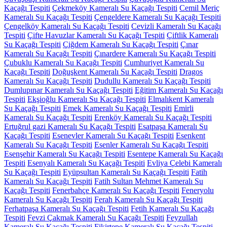
Kaçağı Tespiti
Çekmeköy Kameralı Su Kaçağı Tespiti
Cemil Meriç
Kameralı Su Kaçağı Tespiti
Çengeldere Kameralı Su Kaçağı Tespiti
Çengelköy Kameralı Su Kaçağı Tespiti
Cevizli Kameralı Su Kaçağı
Tespiti
Çifte Havuzlar Kameralı Su Kaçağı Tespiti
Çiftlik Kameralı
Su Kaçağı Tespiti
Çiğdem Kameralı Su Kaçağı Tespiti
Çınar
Kameralı Su Kaçağı Tespiti
Çınardere Kameralı Su Kaçağı Tespiti
Çubuklu Kameralı Su Kaçağı Tespiti
Cumhuriyet Kameralı Su
Kaçağı Tespiti
Doğuşkent Kameralı Su Kaçağı Tespiti
Dragos
Kameralı Su Kaçağı Tespiti
Dudullu Kameralı Su Kaçağı Tespiti
Dumlupınar Kameralı Su Kaçağı Tespiti
Eğitim Kameralı Su Kaçağı
Tespiti
Ekşioğlu Kameralı Su Kaçağı Tespiti
Elmalıkent Kameralı
Su Kaçağı Tespiti
Emek Kameralı Su Kaçağı Tespiti
Emirli
Kameralı Su Kaçağı Tespiti
Erenköy Kameralı Su Kaçağı Tespiti
Ertuğrul gazi Kameralı Su Kaçağı Tespiti
Esatpaşa Kameralı Su
Kaçağı Tespiti
Esenevler Kameralı Su Kaçağı Tespiti
Esenkent
Kameralı Su Kaçağı Tespiti
Esenler Kameralı Su Kaçağı Tespiti
Esenşehir Kameralı Su Kaçağı Tespiti
Esentepe Kameralı Su Kaçağı
Tespiti
Esenyalı Kameralı Su Kaçağı Tespiti
Evliya Çelebi Kameralı
Su Kaçağı Tespiti
Eyüpsultan Kameralı Su Kaçağı Tespiti
Fatih
Kameralı Su Kaçağı Tespiti
Fatih Sultan Mehmet Kameralı Su
Kaçağı Tespiti
Fenerbahçe Kameralı Su Kaçağı Tespiti
Feneryolu
Kameralı Su Kaçağı Tespiti
Ferah Kameralı Su Kaçağı Tespiti
Ferhatpaşa Kameralı Su Kaçağı Tespiti
Fetih Kameralı Su Kaçağı
Tespiti
Fevzi Çakmak Kameralı Su Kaçağı Tespiti
Feyzullah
Kameralı Su Kaçağı Tespiti
Fikirtepe Kameralı Su Kaçağı Tespiti