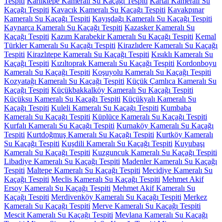
Tespiti
Karlıktepe Kameralı Su Kaçağı Tespiti
Kartal Kameralı Su
Kaçağı Tespiti
Kavacık Kameralı Su Kaçağı Tespiti
Kavakpınar
Kameralı Su Kaçağı Tespiti
Kayışdağı Kameralı Su Kaçağı Tespiti
Kaynarca Kameralı Su Kaçağı Tespiti
Kazasker Kameralı Su
Kaçağı Tespiti
Kazım Karabekir Kameralı Su Kaçağı Tespiti
Kemal
Türkler Kameralı Su Kaçağı Tespiti
Kirazlıdere Kameralı Su Kaçağı
Tespiti
Kirazlıtepe Kameralı Su Kaçağı Tespiti
Kısıklı Kameralı Su
Kaçağı Tespiti
Kızıltoprak Kameralı Su Kaçağı Tespiti
Kordonboyu
Kameralı Su Kaçağı Tespiti
Koşuyolu Kameralı Su Kaçağı Tespiti
Kozyatağı Kameralı Su Kaçağı Tespiti
Küçük Çamlıca Kameralı Su
Kaçağı Tespiti
Küçükbakkalköy Kameralı Su Kaçağı Tespiti
Küçüksu Kameralı Su Kaçağı Tespiti
Küçükyalı Kameralı Su
Kaçağı Tespiti
Kuleli Kameralı Su Kaçağı Tespiti
Kumbaba
Kameralı Su Kaçağı Tespiti
Küplüce Kameralı Su Kaçağı Tespiti
Kurfalı Kameralı Su Kaçağı Tespiti
Kurnaköy Kameralı Su Kaçağı
Tespiti
Kurtdoğmuş Kameralı Su Kaçağı Tespiti
Kurtköy Kameralı
Su Kaçağı Tespiti
Kuşdili Kameralı Su Kaçağı Tespiti
Kuyubaşı
Kameralı Su Kaçağı Tespiti
Kuzguncuk Kameralı Su Kaçağı Tespiti
Libadiye Kameralı Su Kaçağı Tespiti
Madenler Kameralı Su Kaçağı
Tespiti
Maltepe Kameralı Su Kaçağı Tespiti
Mecidiye Kameralı Su
Kaçağı Tespiti
Meclis Kameralı Su Kaçağı Tespiti
Mehmet Akif
Ersoy Kameralı Su Kaçağı Tespiti
Mehmet Akif Kameralı Su
Kaçağı Tespiti
Merdivenköy Kameralı Su Kaçağı Tespiti
Merkez
Kameralı Su Kaçağı Tespiti
Merve Kameralı Su Kaçağı Tespiti
Mescit Kameralı Su Kaçağı Tespiti
Mevlana Kameralı Su Kaçağı