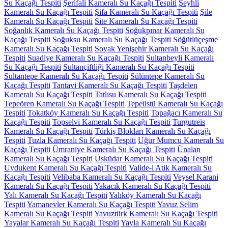
Su Kaçağı Tespiti
Şerifali Kameralı Su Kaçağı Tespiti
Şeyhli
Kameralı Su Kaçağı Tespiti
Şifa Kameralı Su Kaçağı Tespiti
Şile
Kameralı Su Kaçağı Tespiti
Site Kameralı Su Kaçağı Tespiti
Soğanlık Kameralı Su Kaçağı Tespiti
Soğukpınar Kameralı Su
Kaçağı Tespiti
Soğuksu Kameralı Su Kaçağı Tespiti
Söğütlüçeşme
Kameralı Su Kaçağı Tespiti
Soyak Yenişehir Kameralı Su Kaçağı
Tespiti
Suadiye Kameralı Su Kaçağı Tespiti
Sultanbeyli Kameralı
Su Kaçağı Tespiti
Sultançiftliği Kameralı Su Kaçağı Tespiti
Sultantepe Kameralı Su Kaçağı Tespiti
Sülüntepe Kameralı Su
Kaçağı Tespiti
Tantavi Kameralı Su Kaçağı Tespiti
Taşdelen
Kameralı Su Kaçağı Tespiti
Tatlısu Kameralı Su Kaçağı Tespiti
Tepeören Kameralı Su Kaçağı Tespiti
Tepeüstü Kameralı Su Kaçağı
Tespiti
Tokatköy Kameralı Su Kaçağı Tespiti
Topağacı Kameralı Su
Kaçağı Tespiti
Topselvi Kameralı Su Kaçağı Tespiti
Turgutreis
Kameralı Su Kaçağı Tespiti
Türkiş Blokları Kameralı Su Kaçağı
Tespiti
Tuzla Kameralı Su Kaçağı Tespiti
Uğur Mumcu Kameralı Su
Kaçağı Tespiti
Ümraniye Kameralı Su Kaçağı Tespiti
Ünalan
Kameralı Su Kaçağı Tespiti
Üsküdar Kameralı Su Kaçağı Tespiti
Uydukent Kameralı Su Kaçağı Tespiti
Valide-i Atik Kameralı Su
Kaçağı Tespiti
Velibaba Kameralı Su Kaçağı Tespiti
Veysel Karani
Kameralı Su Kaçağı Tespiti
Yakacık Kameralı Su Kaçağı Tespiti
Yalı Kameralı Su Kaçağı Tespiti
Yalıköy Kameralı Su Kaçağı
Tespiti
Yamanevler Kameralı Su Kaçağı Tespiti
Yavuz Selim
Kameralı Su Kaçağı Tespiti
Yavuztürk Kameralı Su Kaçağı Tespiti
Yayalar Kameralı Su Kaçağı Tespiti
Yayla Kameralı Su Kaçağı