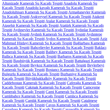
Altunizade Kameralı Su Kaçağı Tespiti
Anadolu Kameralı Su
Kaçağı Tespiti
Anadolu kavağı Kameralı Su Kaçağı Tespiti
Anadoluhisarı Kameralı Su Kaçağı Tespiti
Armağanevler Kameralı
Su Kaçağı Tespiti
Aşıkveysel Kameralı Su Kaçağı Tespiti
Atakent
Kameralı Su Kaçağı Tespiti
Atalar Kameralı Su Kaçağı Tespiti
Ataşehir Kameralı Su Kaçağı Tespiti
Atatürk Kameralı Su Kaçağı
Tespiti
Aydınevler Kameralı Su Kaçağı Tespiti
Aydınlar Kameralı
Su Kaçağı Tespiti
Aydınlı Kameralı Su Kaçağı Tespiti
Aydıntepe
Kameralı Su Kaçağı Tespiti
Aydos Kameralı Su Kaçağı Tespiti
Aziz
Mahmud Hüdayi Kameralı Su Kaçağı Tespiti
Bağlarbaşı Kameralı
Su Kaçağı Tespiti
Bahçelievler Kameralı Su Kaçağı Tespiti
Baklacı
Kameralı Su Kaçağı Tespiti
Balibey Kameralı Su Kaçağı Tespiti
Ballıca Kameralı Su Kaçağı Tespiti
Barbaros Kameralı Su Kaçağı
Tespiti
Başıbüyük Kameralı Su Kaçağı Tespiti
Battalgazi Kameralı
Su Kaçağı Tespiti
Beykoz Kameralı Su Kaçağı Tespiti
Beylerbeyi
Kameralı Su Kaçağı Tespiti
Bostancı Kameralı Su Kaçağı Tespiti
Bulgurlu Kameralı Su Kaçağı Tespiti
Burhaniye Kameralı Su
Kaçağı Tespiti
Büyükbakkalköy Kameralı Su Kaçağı Tespiti
Caddebostan Kameralı Su Kaçağı Tespiti
Caferağa Kameralı Su
Kaçağı Tespiti
Çakmak Kameralı Su Kaçağı Tespiti
Çamçeşme
Kameralı Su Kaçağı Tespiti
Cami Kameralı Su Kaçağı Tespiti
Çamlıbahçe Kameralı Su Kaçağı Tespiti
Çamlıca Kameralı Su
Kaçağı Tespiti
Çamlık Kameralı Su Kaçağı Tespiti
Çatalmeşe
Kameralı Su Kaçağı Tespiti
Çavuş Kameralı Su Kaçağı Tespiti
Çavuşbaşı Kameralı Su Kaçağı Tespiti
Çavuşoğlu Kameralı Su