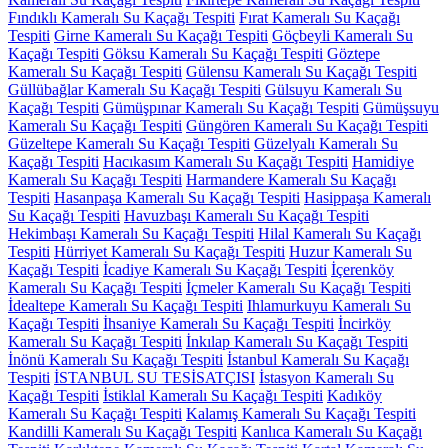
Fındıklı Kameralı Su Kaçağı Tespiti
Fırat Kameralı Su Kaçağı
Tespiti
Girne Kameralı Su Kaçağı Tespiti
Göçbeyli Kameralı Su
Kaçağı Tespiti
Göksu Kameralı Su Kaçağı Tespiti
Göztepe
Kameralı Su Kaçağı Tespiti
Gülensu Kameralı Su Kaçağı Tespiti
Güllübağlar Kameralı Su Kaçağı Tespiti
Gülsuyu Kameralı Su
Kaçağı Tespiti
Gümüşpınar Kameralı Su Kaçağı Tespiti
Gümüşsuyu
Kameralı Su Kaçağı Tespiti
Güngören Kameralı Su Kaçağı Tespiti
Güzeltepe Kameralı Su Kaçağı Tespiti
Güzelyalı Kameralı Su
Kaçağı Tespiti
Hacıkasım Kameralı Su Kaçağı Tespiti
Hamidiye
Kameralı Su Kaçağı Tespiti
Harmandere Kameralı Su Kaçağı
Tespiti
Hasanpaşa Kameralı Su Kaçağı Tespiti
Hasippaşa Kameralı
Su Kaçağı Tespiti
Havuzbaşı Kameralı Su Kaçağı Tespiti
Hekimbaşı Kameralı Su Kaçağı Tespiti
Hilal Kameralı Su Kaçağı
Tespiti
Hürriyet Kameralı Su Kaçağı Tespiti
Huzur Kameralı Su
Kaçağı Tespiti
İcadiye Kameralı Su Kaçağı Tespiti
İçerenköy
Kameralı Su Kaçağı Tespiti
İçmeler Kameralı Su Kaçağı Tespiti
İdealtepe Kameralı Su Kaçağı Tespiti
Ihlamurkuyu Kameralı Su
Kaçağı Tespiti
İhsaniye Kameralı Su Kaçağı Tespiti
İncirköy
Kameralı Su Kaçağı Tespiti
İnkılap Kameralı Su Kaçağı Tespiti
İnönü Kameralı Su Kaçağı Tespiti
İstanbul Kameralı Su Kaçağı
Tespiti
İSTANBUL SU TESİSATÇISI
İstasyon Kameralı Su
Kaçağı Tespiti
İstiklal Kameralı Su Kaçağı Tespiti
Kadıköy
Kameralı Su Kaçağı Tespiti
Kalamış Kameralı Su Kaçağı Tespiti
Kandilli Kameralı Su Kaçağı Tespiti
Kanlıca Kameralı Su Kaçağı