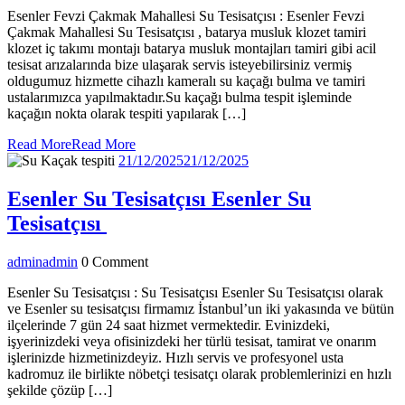
Esenler Fevzi Çakmak Mahallesi Su Tesisatçısı : Esenler Fevzi
Çakmak Mahallesi Su Tesisatçısı , batarya musluk klozet tamiri
klozet iç takımı montajı batarya musluk montajları tamiri gibi acil
tesisat arızalarında bize ulaşarak servis isteyebilirsiniz vermiş
oldugumuz hizmette cihazlı kameralı su kaçağı bulma ve tamiri
ustalarımızca yapılmaktadır.Su kaçağı bulma tespit işleminde
kaçağın nokta olarak tespiti yapılarak […]
Read More
Read More
21/12/2025
21/12/2025
Esenler Su Tesisatçısı
Esenler Su
Tesisatçısı
admin
admin
0 Comment
Esenler Su Tesisatçısı : Su Tesisatçısı Esenler Su Tesisatçısı olarak
ve Esenler su tesisatçısı firmamız İstanbul’un iki yakasında ve bütün
ilçelerinde 7 gün 24 saat hizmet vermektedir. Evinizdeki,
işyerinizdeki veya ofisinizdeki her türlü tesisat, tamirat ve onarım
işlerinizde hizmetinizdeyiz. Hızlı servis ve profesyonel usta
kadromuz ile birlikte nöbetçi tesisatçı olarak problemlerinizi en hızlı
şekilde çözüp […]