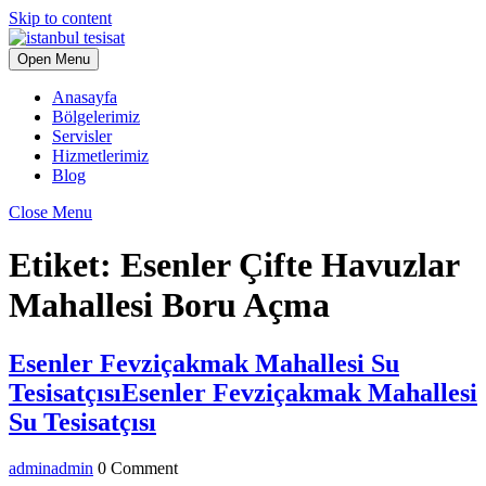
Skip to content
Open Menu
Anasayfa
Bölgelerimiz
Servisler
Hizmetlerimiz
Blog
Close Menu
Etiket:
Esenler Çifte Havuzlar
Mahallesi Boru Açma
Esenler Fevziçakmak Mahallesi Su
Tesisatçısı
Esenler Fevziçakmak Mahallesi
Su Tesisatçısı
admin
admin
0 Comment