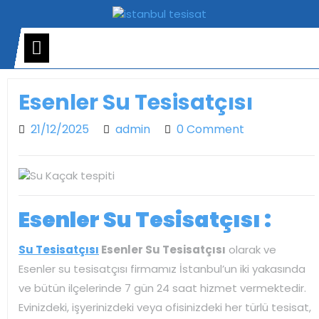
Skip
to
content
Open
Menu
Esenler Su Tesisatçısı
21/12/2025
admin
21/12/2025
admin
0 Comment
Esenler Su Tesisatçısı :
Su Tesisatçısı
Esenler Su Tesisatçısı
olarak ve
Esenler su tesisatçısı firmamız İstanbul’un iki yakasında
ve bütün ilçelerinde 7 gün 24 saat hizmet vermektedir.
Evinizdeki, işyerinizdeki veya ofisinizdeki her türlü tesisat,