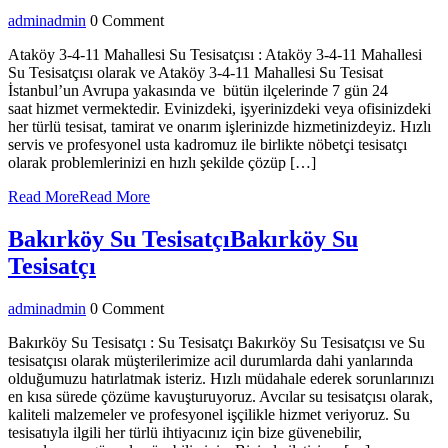
admin
admin
0 Comment
Ataköy 3-4-11 Mahallesi Su Tesisatçısı : Ataköy 3-4-11 Mahallesi
Su Tesisatçısı olarak ve Ataköy 3-4-11 Mahallesi Su Tesisat
İstanbul’un Avrupa yakasında ve bütün ilçelerinde 7 gün 24
saat hizmet vermektedir. Evinizdeki, işyerinizdeki veya ofisinizdeki
her türlü tesisat, tamirat ve onarım işlerinizde hizmetinizdeyiz. Hızlı
servis ve profesyonel usta kadromuz ile birlikte nöbetçi tesisatçı
olarak problemlerinizi en hızlı şekilde çözüp […]
Read More
Read More
Bakırköy Su Tesisatçı
Bakırköy Su
Tesisatçı
admin
admin
0 Comment
Bakırköy Su Tesisatçı : Su Tesisatçı Bakırköy Su Tesisatçısı ve Su
tesisatçısı olarak müşterilerimize acil durumlarda dahi yanlarında
olduğumuzu hatırlatmak isteriz. Hızlı müdahale ederek sorunlarınızı
en kısa sürede çözüme kavuşturuyoruz. Avcılar su tesisatçısı olarak,
kaliteli malzemeler ve profesyonel işçilikle hizmet veriyoruz. Su
tesisatıyla ilgili her türlü ihtiyacınız için bize güvenebilir,