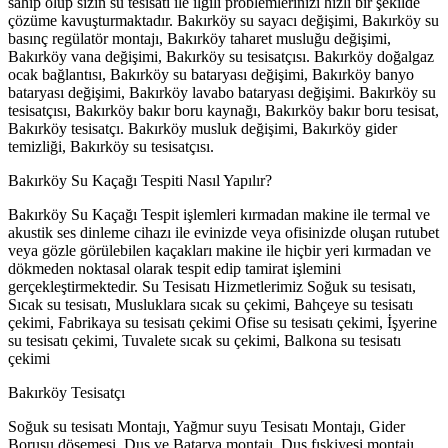
sahip olup sizin su tesisatı ile ilgili problemlerinizi hızlı bir şekilde
çözüme kavuşturmaktadır. Bakırköy su sayacı değişimi, Bakırköy su
basınç regülatör montajı, Bakırköy taharet musluğu değişimi,
Bakırköy vana değişimi, Bakırköy su tesisatçısı. Bakırköy doğalgaz
ocak bağlantısı, Bakırköy su bataryası değişimi, Bakırköy banyo
bataryası değişimi, Bakırköy lavabo bataryası değişimi. Bakırköy su
tesisatçısı, Bakırköy bakır boru kaynağı, Bakırköy bakır boru tesisat,
Bakırköy tesisatçı. Bakırköy musluk değişimi, Bakırköy gider
temizliği, Bakırköy su tesisatçısı.
Bakırköy Su Kaçağı Tespiti Nasıl Yapılır?
Bakırköy Su Kaçağı Tespit işlemleri kırmadan makine ile termal ve
akustik ses dinleme cihazı ile evinizde veya ofisinizde oluşan rutubet
veya gözle görülebilen kaçakları makine ile hiçbir yeri kırmadan ve
dökmeden noktasal olarak tespit edip tamirat işlemini
gerçekleştirmektedir. Su Tesisatı Hizmetlerimiz Soğuk su tesisatı,
Sıcak su tesisatı, Musluklara sıcak su çekimi, Bahçeye su tesisatı
çekimi, Fabrikaya su tesisatı çekimi Ofise su tesisatı çekimi, İşyerine
su tesisatı çekimi, Tuvalete sıcak su çekimi, Balkona su tesisatı
çekimi
Bakırköy Tesisatçı
Soğuk su tesisatı Montajı, Yağmur suyu Tesisatı Montajı, Gider
Borusu döşemesi, Duş ve Batarya montajı, Duş fıskiyesi montajı,