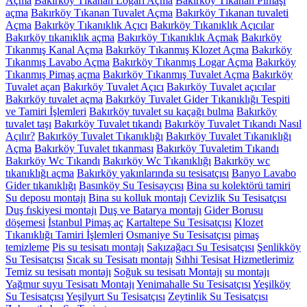
Açma
Bakırköy Tıkanan Logarı Açma
Bakırköy Tıkanan Pimaşı
açma
Bakırköy Tıkanan Tuvalet Açma
Bakırköy Tıkanan tuvaleti
Açma
Bakırköy Tıkanıklık Açıcı
Bakırköy Tıkanıklık Açıcılar
Bakırköy tıkanıklık açma
Bakırköy Tıkanıklık Açmak
Bakırköy
Tıkanmış Kanal Açma
Bakırköy Tıkanmış Klozet Açma
Bakırköy
Tıkanmış Lavabo Açma
Bakırköy Tıkanmış Logar Açma
Bakırköy
Tıkanmış Pimaş açma
Bakırköy Tıkanmış Tuvalet Açma
Bakırköy
Tuvalet açan
Bakırköy Tuvalet Açıcı
Bakırköy Tuvalet açıcılar
Bakırköy tuvalet açma
Bakırköy Tuvalet Gider Tıkanıklığı Tespiti
ve Tamiri İşlemleri
Bakırköy tuvalet su kaçağı bulma
Bakırköy
tuvalet taşı
Bakırköy Tuvalet tıkandı
Bakırköy Tuvalet Tıkandı Nasıl
Açılır?
Bakırköy Tuvalet Tıkanıklığı
Bakırköy Tuvalet Tıkanıklığı
Açma
Bakırköy Tuvalet tıkanması
Bakırköy Tuvaletim Tıkandı
Bakırköy Wc Tıkandı
Bakırköy Wc Tıkanıklığı
Bakırköy wc
tıkanıklığı açma
Bakırköy yakınlarında su tesisatçısı
Banyo Lavabo
Gider tıkanıklığı
Basınköy Su Tesisayçısı
Bina su kolektörü tamiri
Su deposu montajı
Bina su kolluk montajı
Cevizlik Su Tesisatçısı
Duş fıskiyesi montajı
Duş ve Batarya montajı
Gider Borusu
döşemesi
İstanbul Pimaş aç
Kartaltepe Su Tesisatçısı
Klozet
Tıkanıklığı Tamiri İşlemleri
Osmaniye Su Tesisatçısı
pimaş
temizleme
Pis su tesisatı montajı
Sakızağacı Su Tesisatçısı
Şenlikköy
Su Tesisatçısı
Sıcak su Tesisatı montajı
Sıhhi Tesisat Hizmetlerimiz
Temiz su tesisatı montajı
Soğuk su tesisatı Montajı
su montajı
Yağmur suyu Tesisatı Montajı
Yenimahalle Su Tesisatçısı
Yeşilköy
Su Tesisatçısı
Yeşilyurt Su Tesisatçısı
Zeytinlik Su Tesisatçısı