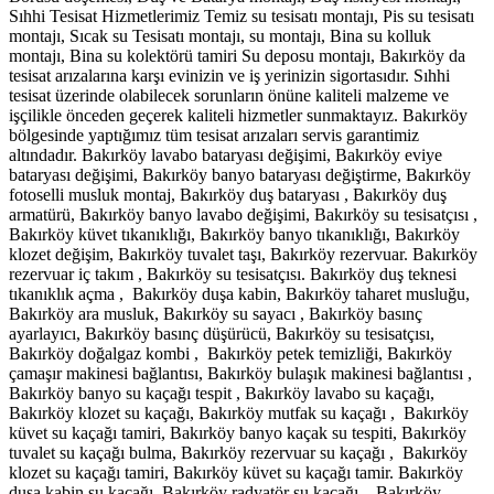
Sıhhi Tesisat Hizmetlerimiz Temiz su tesisatı montajı, Pis su tesisatı
montajı, Sıcak su Tesisatı montajı, su montajı, Bina su kolluk
montajı, Bina su kolektörü tamiri Su deposu montajı, Bakırköy da
tesisat arızalarına karşı evinizin ve iş yerinizin sigortasıdır. Sıhhi
tesisat üzerinde olabilecek sorunların önüne kaliteli malzeme ve
işçilikle önceden geçerek kaliteli hizmetler sunmaktayız. Bakırköy
bölgesinde yaptığımız tüm tesisat arızaları servis garantimiz
altındadır. Bakırköy lavabo bataryası değişimi, Bakırköy eviye
bataryası değişimi, Bakırköy banyo bataryası değiştirme, Bakırköy
fotoselli musluk montaj, Bakırköy duş bataryası , Bakırköy duş
armatürü, Bakırköy banyo lavabo değişimi, Bakırköy su tesisatçısı ,
Bakırköy küvet tıkanıklığı, Bakırköy banyo tıkanıklığı, Bakırköy
klozet değişim, Bakırköy tuvalet taşı, Bakırköy rezervuar. Bakırköy
rezervuar iç takım , Bakırköy su tesisatçısı. Bakırköy duş teknesi
tıkanıklık açma , Bakırköy duşa kabin, Bakırköy taharet musluğu,
Bakırköy ara musluk, Bakırköy su sayacı , Bakırköy basınç
ayarlayıcı, Bakırköy basınç düşürücü, Bakırköy su tesisatçısı,
Bakırköy doğalgaz kombi , Bakırköy petek temizliği, Bakırköy
çamaşır makinesi bağlantısı, Bakırköy bulaşık makinesi bağlantısı ,
Bakırköy banyo su kaçağı tespit , Bakırköy lavabo su kaçağı,
Bakırköy klozet su kaçağı, Bakırköy mutfak su kaçağı , Bakırköy
küvet su kaçağı tamiri, Bakırköy banyo kaçak su tespiti, Bakırköy
tuvalet su kaçağı bulma, Bakırköy rezervuar su kaçağı , Bakırköy
klozet su kaçağı tamiri, Bakırköy küvet su kaçağı tamir. Bakırköy
duşa kabin su kaçağı, Bakırköy radyatör su kaçağı , Bakırköy