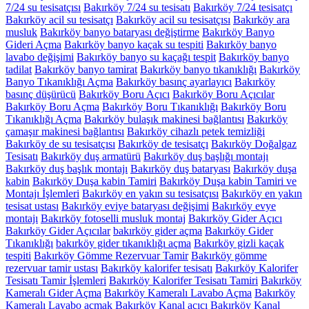
7/24 su tesisatçısı
Bakırköy 7/24 su tesisatı
Bakırköy 7/24 tesisatçı
Bakırköy acil su tesisatçı
Bakırköy acil su tesisatçısı
Bakırköy ara
musluk
Bakırköy banyo bataryası değiştirme
Bakırköy Banyo
Gideri Açma
Bakırköy banyo kaçak su tespiti
Bakırköy banyo
lavabo değişimi
Bakırköy banyo su kaçağı tespit
Bakırköy banyo
tadilat
Bakırköy banyo tamirat
Bakırköy banyo tıkanıklığı
Bakırköy
Banyo Tıkanıklığı Açma
Bakırköy basınç ayarlayıcı
Bakırköy
basınç düşürücü
Bakırköy Boru Açıcı
Bakırköy Boru Açıcılar
Bakırköy Boru Açma
Bakırköy Boru Tıkanıklığı
Bakırköy Boru
Tıkanıklığı Açma
Bakırköy bulaşık makinesi bağlantısı
Bakırköy
çamaşır makinesi bağlantısı
Bakırköy cihazlı petek temizliği
Bakırköy de su tesisatçısı
Bakırköy de tesisatçı
Bakırköy Doğalgaz
Tesisatı
Bakırköy duş armatürü
Bakırköy duş başlığı montajı
Bakırköy duş başlık montajı
Bakırköy duş bataryası
Bakırköy duşa
kabin
Bakırköy Duşa kabin Tamiri
Bakırköy Duşa kabin Tamiri ve
Montajı İşlemleri
Bakırköy en yakın su tesisatçısı
Bakırköy en yakın
tesisat ustası
Bakırköy eviye bataryası değişimi
Bakırköy evye
montajı
Bakırköy fotoselli musluk montaj
Bakırköy Gider Açıcı
Bakırköy Gider Açıcılar
bakırköy gider açma
Bakırköy Gider
Tıkanıklığı
bakırköy gider tıkanıklığı açma
Bakırköy gizli kaçak
tespiti
Bakırköy Gömme Rezervuar Tamir
Bakırköy gömme
rezervuar tamir ustası
Bakırköy kalorifer tesisatı
Bakırköy Kalorifer
Tesisatı Tamir İşlemleri
Bakırköy Kalorifer Tesisatı Tamiri
Bakırköy
Kameralı Gider Açma
Bakırköy Kameralı Lavabo Açma
Bakırköy
Kameralı Lavabo açmak
Bakırköy Kanal açıcı
Bakırköy Kanal