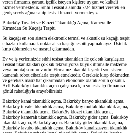
veren firmamız garanti işçilik isteyen kişilere uygun ve kaliteli
hizmet vermektedir. Sıhhi Tesisat alanında 7/24 hizmet vererek en
geniş servis ağına sahip tesisat hizmeti vermekteyiz.
Bakırköy Tuvalet ve Klozet Tıkanıklığı Açma, Kamera ile
Kırmadan Su Kaçağı Tespiti
Su kaçağı en son sistem elektronik termal ve akustik su kaçağı tespit
cihazları kullanarak noktasal su kaçağı tespiti yapmaktayız. Üstelik
kırıp dökmeden ve masraf çıkarmadan.
Ev ve iş yerlerinizde sıhhi tesisat tıkanıkları ile çok sık karşılaşırız.
Tesisat tıkanıklıkları çok sık tekrarlıyorsa büyük ihtimalle malzeme
veya montaj sorunu vardır. Firmamız tıkanıklık yerini son sistem
kameralı robot cihazlarla tespit etmektedir. Gereksiz kırıp dökmeden
ve gereksiz masraflar çıkarmadan ekonomik olarak sorun çözülür.
Acil Bakırköy tıkanıklık açma çalışması için su tesisatçı firmamızı
gönül rahatlığıyla arayabilirsiniz.
Bakırköy kanal tıkanıklık açma, Bakırköy banyo tıkanıklık açma,
Bakırköy tuvalet tıkanıklık açma, Bakırköy mutfak tıkanıklık açma,
Bakırköy tıkanıklık açma. Bakırköy klozet tıkanıklık açma,
Bakırköy kameralı tıkanıklık açma, Bakırköy gider açma. Bakırköy
tıkanıklık açma, Bakırköy açma. Bakırköy gider tıkanıklık açma,
Bakırköy lavabo tıkanıklık açma, Bakırköy kanalizasyon tıkanıklık