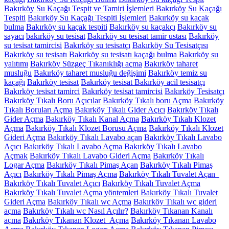
Bakırköy Su Kaçağı Tespit ve Tamiri İşlemleri
Bakırköy Su Kaçağı
Tespiti
Bakırköy Su Kaçağı Tespiti İşlemleri
Bakırköy su kaçak
bulma
Bakırköy su kaçak tespiti
Bakırköy su kaçakçı
Bakırköy su
sayacı
bakırköy su tesisat
Bakırköy su tesisat tamir ustası
Bakırköy
su tesisat tamircisi
Bakırköy su tesisatçı
Bakırköy Su Tesisatçısı
Bakırköy su tesisatı
Bakırköy su tesisatı kaçağı bulma
Bakırköy su
yalıtımı
Bakırköy Süzgeç Tıkanıklığı açma
Bakırköy taharet
musluğu
Bakırköy taharet musluğu değişimi
Bakırköy temiz su
kaçağı
Bakırköy tesisat
Bakırköy tesisat Bakırköy acil tesisatçı
Bakırköy tesisat tamirci
Bakırköy tesisat tamircisi
Bakırköy Tesisatçı
Bakırköy Tıkalı Boru Açıcılar
Bakırköy Tıkalı boru Açma
Bakırköy
Tıkalı Boruları Açma
Bakırköy Tıkalı Gider Açıcı
Bakırköy Tıkalı
Gider Açma
Bakırköy Tıkalı Kanal Açma
Bakırköy Tıkalı Klozet
Açma
Bakırköy Tıkalı Klozet Borusu Açma
Bakırköy Tıkalı Klozet
Gideri Açma
Bakırköy Tıkalı Lavabo açan
Bakırköy Tıkalı Lavabo
Açıcı
Bakırköy Tıkalı Lavabo Açma
Bakırköy Tıkalı Lavabo
Açmak
Bakırköy Tıkalı Lavabo Gideri Açma
Bakırköy Tıkalı
Logar Açma
Bakırköy Tıkalı Pimaş Açan
Bakırköy Tıkalı Pimaş
Açıcı
Bakırköy Tıkalı Pimaş Açma
Bakırköy Tıkalı Tuvalet Açan
Bakırköy Tıkalı Tuvalet Açıcı
Bakırköy Tıkalı Tuvalet Açma
Bakırköy Tıkalı Tuvalet Açma yöntemleri
Bakırköy Tıkalı Tuvalet
Gideri Açma
Bakırköy Tıkalı wc Açma
Bakırköy Tıkalı wc gideri
açma
Bakırköy Tıkalı wc Nasıl Açılır?
Bakırköy Tıkanan Kanalı
açma
Bakırköy Tıkanan Klozet Açma
Bakırköy Tıkanan Lavabo