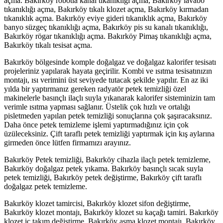
açma. Bakırköy robotla kanal tıkanıklığı açma, Bakırköy lavabo
tıkanıklığı açma, Bakırköy tıkalı klozet açma, Bakırköy kırmadan
tıkanıklık açma. Bakırköy eviye gideri tıkanıklık açma, Bakırköy
banyo süzgeç tıkanıklığı açma, Bakırköy pis su kanalı tıkanıklığı,
Bakırköy rögar tıkanıklığı açma. Bakırköy Pimaş tıkanıklığı açma,
Bakırköy tıkalı tesisat açma.
Bakırköy bölgesinde komple doğalgaz ve doğalgaz kalorifer tesisatı
projeleriniz yapılarak hayata geçirilir. Kombi ve ısıtma tesisatınızın
montajı, ısı verimini üst seviyede tutacak şekilde yapılır. En az iki
yılda bir yaptırmanız gereken radyatör petek temizliği özel
makinelerle basınçlı ilaçlı suyla yıkanarak kalorifer sisteminizin tam
verimle ısıtma yapması sağlanır. Üstelik çok hızlı ve ortalığı
pisletmeden yapılan petek temizliği sonuçlarına çok şaşıracaksınız.
Daha önce petek temizleme işlemi yaptırmadığınız için çok
üzüleceksiniz. Çift taraflı petek temizliği yaptırmak için kış aylarına
girmeden önce lütfen firmamızı arayınız.
Bakırköy Petek temizliği, Bakırköy cihazla ilaçlı petek temizleme,
Bakırköy doğalgaz petek yıkama. Bakırköy basınçlı sıcak suyla
petek temizliği, Bakırköy petek değiştirme, Bakırköy çift taraflı
doğalgaz petek temizleme.
Bakırköy klozet tamircisi, Bakırköy klozet sifon değiştirme,
Bakırköy klozet montajı, Bakırköy klozet su kaçağı tamiri. Bakırköy
klozet iç takım değiştirme, Bakırköy asma klozet montajı. Bakırköy