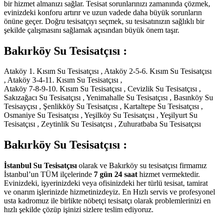
bir hizmet almanızı sağlar. Tesisat sorunlarınızı zamanında çözmek,
evinizdeki konforu artırır ve uzun vadede daha büyük sorunların
önüne geçer. Doğru tesisatçıyı seçmek, su tesisatınızın sağlıklı bir
şekilde çalışmasını sağlamak açısından büyük önem taşır.
Bakırköy Su Tesisatçısı :
Ataköy 1. Kısım Su Tesisatçısı , Ataköy 2-5-6. Kısım Su Tesisatçısı
, Ataköy 3-4-11. Kısım Su Tesisatçısı ,
Ataköy 7-8-9-10. Kısım Su Tesisatçısı , Cevizlik Su Tesisatçısı ,
Sakızağacı Su Tesisatçısı , Yenimahalle Su Tesisatçısı , Basınköy Su
Tesisayçısı , Şenlikköy Su Tesisatçısı , Kartaltepe Su Tesisatçısı ,
Osmaniye Su Tesisatçısı , Yeşilköy Su Tesisatçısı , Yeşilyurt Su
Tesisatçısı , Zeytinlik Su Tesisatçısı , Zuhuratbaba Su Tesisatçısı
Bakırköy Su Tesisatçısı :
İstanbul Su Tesisatçısı
olarak ve Bakırköy su tesisatçısı firmamız
İstanbul’un TÜM ilçelerinde
7 gün 24 saat
hizmet vermektedir.
Evinizdeki, işyerinizdeki veya ofisinizdeki her türlü tesisat, tamirat
ve onarım işlerinizde hizmetinizdeyiz. En Hızlı servis ve profesyonel
usta kadromuz ile birlikte nöbetçi tesisatçı olarak problemlerinizi en
hızlı şekilde çözüp işinizi sizlere teslim ediyoruz.