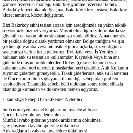
gömme rezervuar montajı, Bakırköy gömme rezervuar tamiri.
Bakırköy klozet tıkanıklığı açma, Bakırköy klozet ustası, Bakırköy
klozet tamiratı, klozet değiştirme.
Bizi Bakırköy sıhhi tesisat arızası için aradığınızda en yakın teknik
servisimizle hizmet veriyoruz. Müsait olmadığımız durumlarda sizi
güvenilir en yakın bir meslektaşımıza yönlendiririz. Amacımız size
bir şekilde doğru olarak yardımcı olmaktır. Bölge trafiğine ve işin
şekline göre araba veya motosiklet gibi araçlarla, söz verdiğimiz
saatte arıza yerine hızla geliyoruz. Evinizde veya İş Yerinizde
bulunan atık su tesisatları kullanımdan Kaynaklı Veya bina ana
giderinde oluşan problemlerden Dolayı (çökme, tıkanma vs.)
kulanım suyu geri teperek pimaşlardan geri çıkabilir. Atık Kullanım
suyunuz giderden gitmeyebilir. Tıkalı giderlerinizi atık su Kamerası
ile Önce kontrolünü sağlayarak tıkanıklığa sebep olan problemi
tespit ediyor. Tıkanıklık sebebi belli olduktan sonra robot cihazla
tıkanıklığı kırmadan ve dökmeden hemen açıyoruz.
Tıkanıklığa Sebep Olan Etkenler Nelerdir?
Suda erimeyen tuvalet kağıtlarının tuvalete atılması
Çocuk bezlerinin tuvalete atılması
Mutfak lavabo giderine yemek artıklarının dökülmesi
Çay posasının lavabo giderine dökülmesi
Atık yağların lavabo ve tuvaletlere dökülmesi