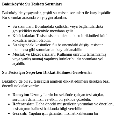
Bakırköy’de Su Tesisatı Sorunları
Bakırköy’de yaşayanlar, çeşitli su tesisatı sorunları ile karşılaşabilir.
Bu sorunlar arasında en yaygın olanları:
Su sızıntıları: Borulardaki çatlaklar veya bağlantılardaki
gevşeklikler nedeniyle meydana gelir.
Kötü kokular: Tesisat sistemindeki atık su birikintileri kötü
kokulara neden olabilir.
Su akışındaki kesintiler: Su basıncındaki düşüş, tesisatın
tıkanması gibi sorunlardan kaynaklanabilir.
Musluk ve klozet arızaları: Kullanım ömrünü tamamlamış
veya yanlış montaj yapılmış ürünler bu tür sorunlara yol
açabilir.
Su Tesisatçısı Seçerken Dikkat Edilmesi Gerekenler
Bakırköy’de bir su tesisatçısı ararken dikkat edilmesi gereken bazı
önemli noktalar vardır:
Deneyim:
Uzun yıllardır bu sektörde çalışan tesisatçılar,
sorunları daha hızlı ve etkili bir şekilde çözebilir.
Referanslar:
Daha önceki müşterilerin yorumları ve önerileri,
tesisatçının kalitesi hakkında bilgi verebilir.
Garanti:
Yapılan işin garantisi, hizmet kalitesinin bir