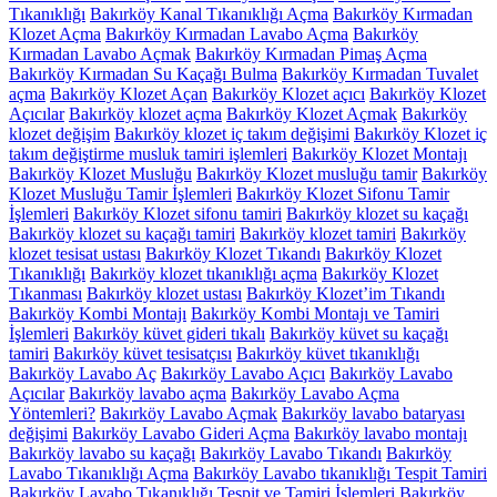
Tıkanıklığı
Bakırköy Kanal Tıkanıklığı Açma
Bakırköy Kırmadan
Klozet Açma
Bakırköy Kırmadan Lavabo Açma
Bakırköy
Kırmadan Lavabo Açmak
Bakırköy Kırmadan Pimaş Açma
Bakırköy Kırmadan Su Kaçağı Bulma
Bakırköy Kırmadan Tuvalet
açma
Bakırköy Klozet Açan
Bakırköy Klozet açıcı
Bakırköy Klozet
Açıcılar
Bakırköy klozet açma
Bakırköy Klozet Açmak
Bakırköy
klozet değişim
Bakırköy klozet iç takım değişimi
Bakırköy Klozet iç
takım değiştirme musluk tamiri işlemleri
Bakırköy Klozet Montajı
Bakırköy Klozet Musluğu
Bakırköy Klozet musluğu tamir
Bakırköy
Klozet Musluğu Tamir İşlemleri
Bakırköy Klozet Sifonu Tamir
İşlemleri
Bakırköy Klozet sifonu tamiri
Bakırköy klozet su kaçağı
Bakırköy klozet su kaçağı tamiri
Bakırköy klozet tamiri
Bakırköy
klozet tesisat ustası
Bakırköy Klozet Tıkandı
Bakırköy Klozet
Tıkanıklığı
Bakırköy klozet tıkanıklığı açma
Bakırköy Klozet
Tıkanması
Bakırköy klozet ustası
Bakırköy Klozet’im Tıkandı
Bakırköy Kombi Montajı
Bakırköy Kombi Montajı ve Tamiri
İşlemleri
Bakırköy küvet gideri tıkalı
Bakırköy küvet su kaçağı
tamiri
Bakırköy küvet tesisatçısı
Bakırköy küvet tıkanıklığı
Bakırköy Lavabo Aç
Bakırköy Lavabo Açıcı
Bakırköy Lavabo
Açıcılar
Bakırköy lavabo açma
Bakırköy Lavabo Açma
Yöntemleri?
Bakırköy Lavabo Açmak
Bakırköy lavabo bataryası
değişimi
Bakırköy Lavabo Gideri Açma
Bakırköy lavabo montajı
Bakırköy lavabo su kaçağı
Bakırköy Lavabo Tıkandı
Bakırköy
Lavabo Tıkanıklığı Açma
Bakırköy Lavabo tıkanıklığı Tespit Tamiri
Bakırköy Lavabo Tıkanıklığı Tespit ve Tamiri İşlemleri
Bakırköy