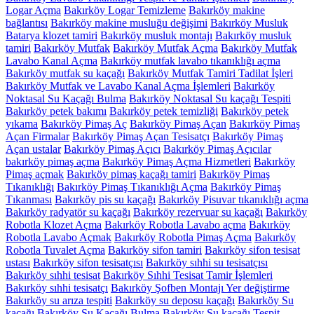
Logar Açma
Bakırköy Logar Temizleme
Bakırköy makine
bağlantısı
Bakırköy makine musluğu değişimi
Bakırköy Musluk
Batarya klozet tamiri
Bakırköy musluk montajı
Bakırköy musluk
tamiri
Bakırköy Mutfak
Bakırköy Mutfak Açma
Bakırköy Mutfak
Lavabo Kanal Açma
Bakırköy mutfak lavabo tıkanıklığı açma
Bakırköy mutfak su kaçağı
Bakırköy Mutfak Tamiri Tadilat İşleri
Bakırköy Mutfak ve Lavabo Kanal Açma İşlemleri
Bakırköy
Noktasal Su Kaçağı Bulma
Bakırköy Noktasal Su kaçağı Tespiti
Bakırköy petek bakımı
Bakırköy petek temizliği
Bakırköy petek
yıkama
Bakırköy Pimaş Aç
Bakırköy Pimaş Açan
Bakırköy Pimaş
Açan Firmalar
Bakırköy Pimaş Açan Tesisatçı
Bakırköy Pimaş
Açan ustalar
Bakırköy Pimaş Açıcı
Bakırköy Pimaş Açıcılar
bakırköy pimaş açma
Bakırköy Pimaş Açma Hizmetleri
Bakırköy
Pimaş açmak
Bakırköy pimaş kaçağı tamiri
Bakırköy Pimaş
Tıkanıklığı
Bakırköy Pimaş Tıkanıklığı Açma
Bakırköy Pimaş
Tıkanması
Bakırköy pis su kaçağı
Bakırköy Pisuvar tıkanıklığı açma
Bakırköy radyatör su kaçağı
Bakırköy rezervuar su kaçağı
Bakırköy
Robotla Klozet Açma
Bakırköy Robotla Lavabo açma
Bakırköy
Robotla Lavabo Açmak
Bakırköy Robotla Pimaş Açma
Bakırköy
Robotla Tuvalet Açma
Bakırköy sifon tamiri
Bakırköy sifon tesisat
ustası
Bakırköy sifon tesisatçısı
Bakırköy sıhhi su tesisatçısı
Bakırköy sıhhi tesisat
Bakırköy Sıhhi Tesisat Tamir İşlemleri
Bakırköy sıhhi tesisatçı
Bakırköy Şofben Montajı Yer değiştirme
Bakırköy su arıza tespiti
Bakırköy su deposu kaçağı
Bakırköy Su
kaçağı
Bakırköy Su Kaçağı Bulma
Bakırköy Su kaçağı Tespit