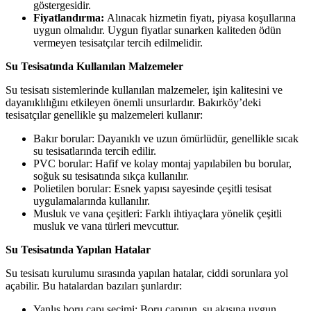
göstergesidir.
Fiyatlandırma:
Alınacak hizmetin fiyatı, piyasa koşullarına
uygun olmalıdır. Uygun fiyatlar sunarken kaliteden ödün
vermeyen tesisatçılar tercih edilmelidir.
Su Tesisatında Kullanılan Malzemeler
Su tesisatı sistemlerinde kullanılan malzemeler, işin kalitesini ve
dayanıklılığını etkileyen önemli unsurlardır. Bakırköy’deki
tesisatçılar genellikle şu malzemeleri kullanır:
Bakır borular: Dayanıklı ve uzun ömürlüdür, genellikle sıcak
su tesisatlarında tercih edilir.
PVC borular: Hafif ve kolay montaj yapılabilen bu borular,
soğuk su tesisatında sıkça kullanılır.
Polietilen borular: Esnek yapısı sayesinde çeşitli tesisat
uygulamalarında kullanılır.
Musluk ve vana çeşitleri: Farklı ihtiyaçlara yönelik çeşitli
musluk ve vana türleri mevcuttur.
Su Tesisatında Yapılan Hatalar
Su tesisatı kurulumu sırasında yapılan hatalar, ciddi sorunlara yol
açabilir. Bu hatalardan bazıları şunlardır:
Yanlış boru çapı seçimi: Boru çapının, su akışına uygun