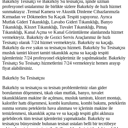
Bakırköy Tesisatçı ve Bakırköy Su tesisatçısı, işinde uzman
profesyonel ustalarımız ile birlikte sizlere Bakırköy de hızlı hizmet
sunmaktayız .Termal Kamera ve Akustik Dinleme Cihazlarımızla
Kırmadan ve Dökmeden Su Kaçak Tespiti yapıyoruz. Ayrıca
Mutfak Gideri Tıkanıklığı, Lavabo Gideri Tıkanıklığı, Banyo
Tıkanıklığı, Klozet Tıkanıklığı, Tuvalet Tıkanıklığı, Pimaş
Tıkanıklığı, Kanal Açma ve Kanal Görüntüleme alanlarında hizmet
vermekteyiz. Bakırköy de Gezici Servis Araçlarımız ile hızlı
Tesisatçı olarak 7/24 hizmet vermekteyiz. Bakırköy su kaçağı.
Bakırköy da eve yakın su tesisatçısı hizmeti. Bakırköy Su Tesisatçısı
musluk tamiri klozet tamiri tıkanıklık açma su kaçağı tespiti
işlemleriniz 7/24 profesyonel ekiplerimiz ile yapılmaktadır. Bakırköy
Tesisatçı Su Tesisatçı hizmetlerini 7/24 vermekteyiz hemen arayıp
fiyat alabilirsiniz.
Bakırköy Su Tesisatçısı
Bakırköy su tesisatçısı su tesisatı problemleriniz olan gider
borularının döşenmesi, tıkalı olan mutfak, banyo, tuvalet
tıkanıklıkların makine ile açılması, musluk tamiratı, klozet montajı,
kalorifer hattı döşenmesi, kombi kurulumu, kombi bakımı, peteklerin
ısınma sorunu peteklerin hava alınması ve içlerinin makine ile
temizlenmesi, tıkanıklık açma ve su kaçağı tespiti gibi aklınıza
gelebilecek tüm tesisat işlemlerini yapmaktadır. Bakırköy su
tesisatçısı bünyesinde bulunan tesisat ustaları belli bir tecrübeye