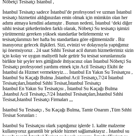
Nöbetçi Tesisatçı İstanbul ,
İstanbul Tesisatçı sadece İstanbul’de profesyonel ve uzman İstanbul
tesisatçı hizmetini aldığınızdan emin olmak için mümkün olan her
adımı atmaya kendini adamıştır . Bunun nedeni, İstanbul ‘deki diğer
sıhhi tesisat şirketlerinden farklı olarak, Nöbetçi Su tesisatçı işimizi
yürütmemiz gereken yüksek standartlar belirlememiz ve
tesisatçılarımızı her hafta bu standartlara göre eğitmemizdir . Biz
inanıyoruz gelecek ilişkileri. Sizi, evinizi ve dolayısıyla yaptığımız
işi önemsiyoruz . 24 saat Sıhhi Tesisat acil durum hizmetlerimiz sizin
için kolay ve uygun maliyetli hale getirir Su tesisat sorunlarınızla
birlikte bir şeyler ters gittiğinde ihtiyacınız olan İstanbul Nöbetçi Su
Tesisatçı profesyonel yardımı etmek için Acil Tesisatçı Ekibi ile
İstanbul da Hizmet vermekteyiz… İstanbul En Yakın Su Tesisatçısı ,
İstanbul Su Kaçağı Bulma ,İstanbul Acil Tesisatçı,7/24 İstanbul
Tesisatçıları,İstanbul Sıhhi Tesisat,İstanbul Tesisatçı
İstanbul En Yakın Su Tesisatçısı , İstanbul Su Kaçağı Bulma
,İstanbul Acil Tesisatçı,7/24 İstanbul Tesisatçıları,İstanbul Sıhhi
Tesisat,İstanbul Tesisatçı Firmaları ,,,
İstanbul Su Tesisatçı , Su Kaçağı Bulma, Tamir Onarım ,Tüm Sıhhi
Tesisat Sorunları :
İstanbul Su Tesisatçısı olark yaptığımız işlerde 1. kalite malzeme
kullanıyoruz garantili bir şekide hizmet sağlamaktayız . İstanbul su