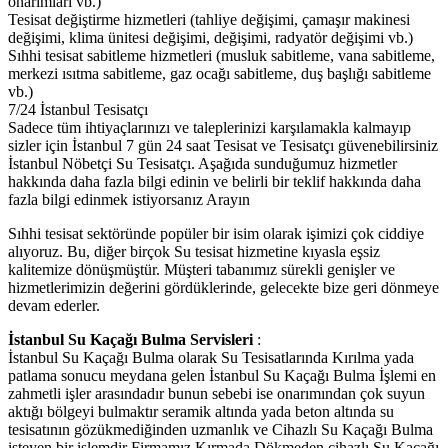
onarımları vb.)
Tesisat değiştirme hizmetleri (tahliye değişimi, çamaşır makinesi
değişimi, klima ünitesi değişimi, değişimi, radyatör değişimi vb.)
Sıhhi tesisat sabitleme hizmetleri (musluk sabitleme, vana sabitleme,
merkezi ısıtma sabitleme, gaz ocağı sabitleme, duş başlığı sabitleme
vb.)
7/24 İstanbul Tesisatçı
Sadece tüm ihtiyaçlarınızı ve taleplerinizi karşılamakla kalmayıp
sizler için İstanbul 7 gün 24 saat Tesisat ve Tesisatçı güvenebilirsiniz
İstanbul Nöbetçi Su Tesisatçı. Aşağıda sunduğumuz hizmetler
hakkında daha fazla bilgi edinin ve belirli bir teklif hakkında daha
fazla bilgi edinmek istiyorsanız Arayın
Sıhhi tesisat sektöründe popüler bir isim olarak işimizi çok ciddiye
alıyoruz. Bu, diğer birçok Su tesisat hizmetine kıyasla eşsiz
kalitemize dönüşmüştür. Müşteri tabanımız sürekli genişler ve
hizmetlerimizin değerini gördüklerinde, gelecekte bize geri dönmeye
devam ederler.
İstanbul Su Kaçağı Bulma Servisleri
:
İstanbul Su Kaçağı Bulma olarak Su Tesisatlarında Kırılma yada
patlama sonucu meydana gelen İstanbul Su Kaçağı Bulma İşlemi en
zahmetli işler arasındadır bunun sebebi ise onarımından çok suyun
aktığı bölgeyi bulmaktır seramik altında yada beton altında su
tesisatının gözükmediğinden uzmanlık ve Cihazlı Su Kaçağı Bulma
isteyen bir işlemdir Firmamız Kırmada Dökmeden cihazlı Su Kaçağı