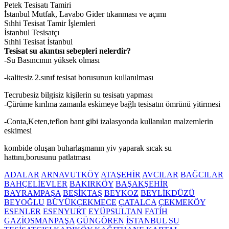
Petek Tesisatı Tamiri
İstanbul Mutfak, Lavabo Gider tıkanması ve açımı
Sıhhi Tesisat Tamir İşlemleri
İstanbul Tesisatçı
Sıhhi Tesisat İstanbul
Tesisat su akıntısı sebepleri nelerdir?
-Su Basıncının yüksek olması
-kalitesiz 2.sınıf tesisat borusunun kullanılması
Tecrubesiz bilgisiz kişilerin su tesisatı yapması
-Çürüme kırılma zamanla eskimeye bağlı tesisatın ömrünü yitirmesi
-Conta,Keten,teflon bant gibi izalasyonda kullanılan malzemlerin
eskimesi
kombide oluşan buharlaşmanın yiv yaparak sıcak su
hattını,borusunu patlatması
ADALAR
ARNAVUTKÖY
ATAŞEHİR
AVCILAR
BAĞCILAR
BAHÇELİEVLER
BAKIRKÖY
BAŞAKŞEHİR
BAYRAMPAŞA
BEŞİKTAŞ
BEYKOZ
BEYLİKDÜZÜ
BEYOĞLU
BÜYÜKÇEKMECE
ÇATALCA
ÇEKMEKÖY
ESENLER
ESENYURT
EYÜPSULTAN
FATİH
GAZİOSMANPAŞA
GÜNGÖREN
İSTANBUL SU