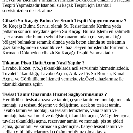
Tespiti Yapmaktadır İstanbul su kaçak Tespiti için İstanbul
servisimizden destek alınız
Cihazlı Su Kaçağı Bulma Ve Sızıntı Tespiti Yapıyormusunuz ?
Su Kaçağı Bulma Servisi olarak Su Tesisatlarında Kırılma yada
patlama sonucu meydana gelen Su Kaçağı Bulma İşlemi en zahmetli
işler arasındadır bunun sebebi ise onarımından çok suyun aktığı
bölgeyi bulmaktır seramik altında yada beton altında su tesisatının
gözükmediğinden uzmanlık ve Cihaz isteyen bir işlemdir Firmamız
Kırmada Dökmeden cihazlı Su Kaçağı Tespiti Yapmaktadır
Tıkanan Pissu Hattı Açımı Nasıl Yapılır ?
Lavabo, klozet, (vb..) tıkanıklıklarda acil servisimiz hizmetinizdedir.
Tuvalet Tıkanıklığı, Lavabo Açma, Atik ve Pis Su Borusu, Kanal
Açma ve Görüntüleme hizmeti vermekteyiz.Özel cihazlarımız ile
tıkanıklıklarınız açılır.
Tesisat Tamir Onarımda Hizmet Sağlıyormusunuz ?
Her türlü su tesisat arızası ve tamiri, çeşme tamiri ve montajı, musluk
montajı, su tesisatı döşeme ve değiştirme, sıcak su tesisat tamiri,
lavabo tamiri ve montajı, su tesisatı temizleme, vana tamiri ve
montajı, batarya tamiri ve değişimi, tıkanıklık açma, WC gider açma,
tuvalet tıkanıklığı açma, rezervuar tamiri ve montajı, pis su gideri
açma, görüntülü ve kırmadan gider açma, banyo tesisat tamiri ve
tadilatı gibi ihtiyaçlarınızda çözüm ortağınız olmaktayız.