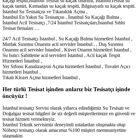
kaçağı tespiti,İstanbul Tesisat su kaçak onarımı, İstanbulTesisat su
kaçak tamiri, Kırmadan su kaçak tespiti, Bilgisayarlı su kaçak tespiti.
İstanbul Su Tesisatçısı ve Tıkanıklık Açma ,
İstanbul En Yakın Su Tesisatçısı , İstanbul Su Kaçağı Bulma ,
İstanbul Acil Tesisatçı ,7/24 İstanbul Tesisatçıları,İstanbul Sıhhi
Tesisat firmaları …
24/7 Acil Tesisatçı İstanbul , Su Kaçağı Bulma hizmetleri İstanbul ,
Mutfak Sızıntısı Onarımı acil servisler İstanbul , , Duş Sızıntısı
Onarımı acil servisler İstanbul , Küvet Onarım hizmetleri İstanbul ,
Su Isıtıcı Sabitleme acil servisleri İstanbul , Acil kaçak Tespit
Hizmetleri İstanbul ,
Yer Sifonu Kanalizasyon Açma hizmetleri İstanbul , Tuvalet Açıcı
hizmetleri İstanbul ,
Tıkalı Klozet Açma hizmetleri İstanbul ,
Her türlü Tesisat işinden anlarız biz Tesisatçı işinde
öncüyüz !
İstanbul tesisatçı Servisi olarak yıllarca edindiğimiz Su Tesisatı ve
Doğalgaz tesisat bilgileri ile siz değerli müşterilerimize en güvenli ve
tesisat hizmeti vermekteyiz.
İstanbul Teknik servisimiz deneyimli ustalardan oluşmakta olup
Nöbetçi tesisatçı olarak amacımız %100 müşteri memnuniyetine
ulaşmaktır.