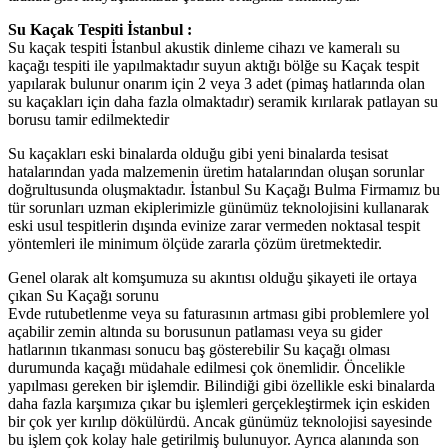
Su Kaçak Tespiti İstanbul :
Su kaçak tespiti İstanbul akustik dinleme cihazı ve kameralı su
kaçağı tespiti ile yapılmaktadır suyun aktığı bölğe su Kaçak tespit
yapılarak bulunur onarım için 2 veya 3 adet (pimaş hatlarında olan
su kaçakları için daha fazla olmaktadır) seramik kırılarak patlayan su
borusu tamir edilmektedir
Su kaçakları eski binalarda olduğu gibi yeni binalarda tesisat
hatalarından yada malzemenin üretim hatalarından oluşan sorunlar
doğrultusunda oluşmaktadır. İstanbul Su Kaçağı Bulma Firmamız bu
tür sorunları uzman ekiplerimizle günümüz teknolojisini kullanarak
eski usul tespitlerin dışında evinize zarar vermeden noktasal tespit
yöntemleri ile minimum ölçüde zararla çözüm üretmektedir.
Genel olarak alt komşumuza su akıntısı olduğu şikayeti ile ortaya
çıkan Su Kaçağı sorunu
Evde rutubetlenme veya su faturasının artması gibi problemlere yol
açabilir zemin altında su borusunun patlaması veya su gider
hatlarının tıkanması sonucu baş gösterebilir Su kaçağı olması
durumunda kaçağı müdahale edilmesi çok önemlidir. Öncelikle
yapılması gereken bir işlemdir. Bilindiği gibi özellikle eski binalarda
daha fazla karşımıza çıkar bu işlemleri gerçekleştirmek için eskiden
bir çok yer kırılıp dökülürdü. Ancak günümüz teknolojisi sayesinde
bu işlem çok kolay hale getirilmiş bulunuyor. Ayrıca alanında son