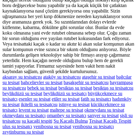
boru değişecekse bunu yapabilir ya da kaçak küçük bir çatlaktan
kaynaklanıyorsa nasıl çözüm gerekiyorsa onu yapabilir. Sizin
uğraşmanıza her yeri kırıp dökmenize nereden kaynaklanıyor sorun
diye aramanıza gerek yok. Su sızıntılarından dolayı evlerde
küflenme, kabarma, dökülme gibi sorunlar olur. Bunlar da evde
koku olmasına yani evde rutubet olmasına sebep olur. Çoğu zaman
bir sorun olduğunu eve yayılan rutubet kokusundan fark ediyoruz.
Veya tesisattaki kaçak o kadar su akıtır ki akan sular komşunun akan
sular komşunun evine sızınca bir sıkıntı olduğunu anlıyoruz. Böyle
durumlarda gelişen teknolojiye sahip bir firmayı arayıp çağırmanız
yeterlidir. Hem kaçağın nerede olduğunu bulup hem de gerekli
tamiri yapıyorlar. Firmamız sayesinde hem vakit hem nakit
kaybından sağlam, güvenli şekilde kurtulursunuz.
aksaray su tesisatçısı
ataköy su tesisatçısı
ataşehir su tesisat
bağcılar
su tesisat
bahçelievler su tesisat
başakşehir su tesisatçısı
bayrampaşa
su tesisatçısı
bebek su tesisat
beşiktaş su tesisat
beşiktaş su tesisatçısı
beylikdüzü su tesisat
beylikdüzü su tesisatçı
büyükçekmece su
tesisatçı
esenler su tesisat
etiler su tesisat
fatih su tesisatçı
hadımköy
su tesisat
ikitelli su tesisatçısı
istinye su tesisat
küçükçekmece su
tesisatçı
levent su tesisat
maltepe su tesisat
okmeydanı su tesisat
okmeydanı su tesisatçı
omanbey su tesisatçı
sarıyer su tesisat
şişli su
tesisatçısı
su kaçaği tespiti
Su Kaçağı Bulma
Tesisat Kaçağı Tespiti
ulus su tesisatçı
yenibosna su tesisat
yenibosna su tesisatçı
zeytinburnu su tesisat