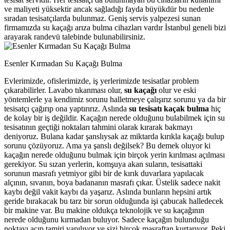
ve maliyeti yüksektir ancak sağladığı fayda büyükdür bu nedenle
sıradan tesisatçılarda bulunmaz. Geniş servis yalpezesi sunan
firmamızda su kaçağı arıza bulma cihazları vardır İstanbul geneli bizi
arayarak randevü talebinde bulunabilirsiniz.
Esenler Kırmadan Su Kaçağı Bulma
Evlerimizde, ofislerimizde, iş yerlerimizde tesisatlar problem
çıkarabilirler. Lavabo tıkanması olur,
su kaçağı
olur ve eski
yöntemlerle ya kendimiz sorunu halletmeye çalışırız sorunu ya da bir
tesisatçı çağırıp ona yaptırırız. Aslında
su tesisatı kaçak bulma
hiç
de kolay bir iş değildir. Kaçağın nerede olduğunu bulabilmek için su
tesisatının geçtiği noktaları tahmini olarak kırarak bakmayı
deniyoruz. Bulana kadar şanslıysak az miktarda kırıkla kaçağı bulup
sorunu çözüyoruz. Ama ya şanslı değilsek? Bu demek oluyor ki
kaçağın nerede olduğunu bulmak için birçok yerin kırılması açılması
gerekiyor. Su sızan yerlerin, komşuya akan suların, tesisattaki
sorunun masrafı yetmiyor gibi bir de kırık duvarlara yapılacak
alçının, sıvanın, boya badananın masrafı çıkar. Üstelik sadece nakit
kaybı değil vakit kaybı da yaşarız. Aslında bunların hepsini artık
geride bırakacak bu tarz bir sorun olduğunda işi çabucak halledecek
bir makine var. Bu makine oldukça teknolojik ve su kaçağının
nerede olduğunu kırmadan buluyor. Sadece kaçağın bulunduğu
noktayı açıp tamiri yapılıyor ve sizi birçok masraftan kurtarıyor. Peki