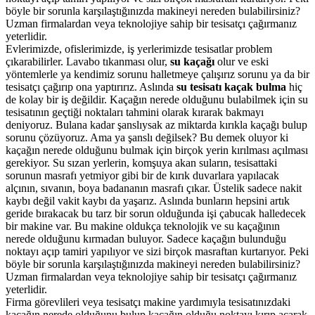
böyle bir sorunla karşılaştığınızda makineyi nereden bulabilirsiniz?
Uzman firmalardan veya teknolojiye sahip bir tesisatçı çağırmanız
yeterlidir.
Evlerimizde, ofislerimizde, iş yerlerimizde tesisatlar problem
çıkarabilirler. Lavabo tıkanması olur,
su kaçağı
olur ve eski
yöntemlerle ya kendimiz sorunu halletmeye çalışırız sorunu ya da bir
tesisatçı çağırıp ona yaptırırız. Aslında
su tesisatı kaçak bulma
hiç
de kolay bir iş değildir. Kaçağın nerede olduğunu bulabilmek için su
tesisatının geçtiği noktaları tahmini olarak kırarak bakmayı
deniyoruz. Bulana kadar şanslıysak az miktarda kırıkla kaçağı bulup
sorunu çözüyoruz. Ama ya şanslı değilsek? Bu demek oluyor ki
kaçağın nerede olduğunu bulmak için birçok yerin kırılması açılması
gerekiyor. Su sızan yerlerin, komşuya akan suların, tesisattaki
sorunun masrafı yetmiyor gibi bir de kırık duvarlara yapılacak
alçının, sıvanın, boya badananın masrafı çıkar. Üstelik sadece nakit
kaybı değil vakit kaybı da yaşarız. Aslında bunların hepsini artık
geride bırakacak bu tarz bir sorun olduğunda işi çabucak halledecek
bir makine var. Bu makine oldukça teknolojik ve su kaçağının
nerede olduğunu kırmadan buluyor. Sadece kaçağın bulunduğu
noktayı açıp tamiri yapılıyor ve sizi birçok masraftan kurtarıyor. Peki
böyle bir sorunla karşılaştığınızda makineyi nereden bulabilirsiniz?
Uzman firmalardan veya teknolojiye sahip bir tesisatçı çağırmanız
yeterlidir.
Firma görevlileri veya tesisatçı makine yardımıyla tesisatınızdaki
kaçağın nerede olduğunu bulup kaçağın olduğu noktayı kırıp açarak