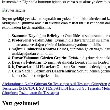
kesmenizdir. Eğer hala borunun içinde su varsa o su akmaya devam edebi
Suyun geldiği yer sizden kaynaklı mı yoksa farklı bir daireden mi kay
olduğunu düşünüyor ama asıl sıkıntılı olan tesisat bir üst katındaki 
ekibimizden faydalanabilirsiniz.
Sızıntının Kaynağını Belirleyin:
Öncelikle su sızıntısının nere
Profesyonel Yardım Alın:
Evinizin dış duvarlarından su alması
anlamanıza ve doğru çözümü bulmanıza yardımcı olabilir.
Yağmur İninlerini Kontrol Edin:
Çatınızdan gelen yağmur sul
uzaklaştığından emin olun.
Duvar Yalıtımını Gözden Geçirin:
Evinizin dış duvarlarındaki 
Drenajı İyileştirin:
Evinizin etrafındaki toprak eğimini kontrol 
İç Duvarlardaki Hasarları Onarın:
Su sızıntısı nedeniyle iç m
Uzun Vadeli Çözümleri Değerlendirin:
Sorunu hemen çözmenin
kalıcı çözümleri değerlendirin.
Abdurrahman Nafiz Gürman Su Tesisatçısı
Acil Tesisatçı Güngören
A
Tesisatçısı
İSTANBUL SU TESİSATÇISI
İstanbul Su Tesisatçı
Mehm
Güngören
Tozkoparan Su Tesisatçısı
Yazı gezinmesi