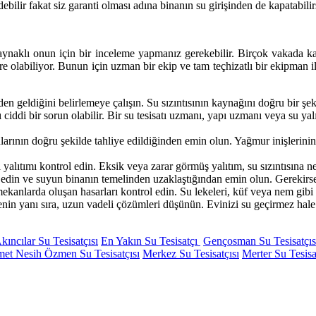
lir fakat siz garanti olması adına binanın su girişinden de kapatabilir
naklı onun için bir inceleme yapmanız gerekebilir. Birçok vakada karşı
daire olabiliyor. Bunun için uzman bir ekip ve tam teçhizatlı bir ekip
den geldiğini belirlemeye çalışın. Su sızıntısının kaynağını doğru bir ş
 ciddi bir sorun olabilir. Bir su tesisatı uzmanı, yapı uzmanı veya su
arının doğru şekilde tahliye edildiğinden emin olun. Yağmur inişlerini
yalıtımı kontrol edin. Eksik veya zarar görmüş yalıtım, su sızıntısına n
edin ve suyun binanın temelinden uzaklaştığından emin olun. Gerekirse d
ekanlarda oluşan hasarları kontrol edin. Su lekeleri, küf veya nem gibi be
 yanı sıra, uzun vadeli çözümleri düşünün. Evinizi su geçirmez hale ge
kıncılar Su Tesisatçısı
En Yakın Su Tesisatçı
Gençosman Su Tesisatçıs
et Nesih Özmen Su Tesisatçısı
Merkez Su Tesisatçısı
Merter Su Tesisa