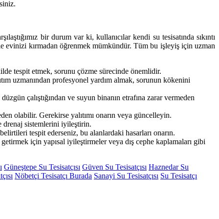
siniz.
laştığımız bir durum var ki, kullanıcılar kendi su tesisatında sıkıntı
man ile evinizi kırmadan öğrenmek mümkündür. Tüm bu işleyiş için uzman
ekilde tespit etmek, sorunu çözme sürecinde önemlidir.
 yalıtım uzmanından profesyonel yardım almak, sorunun kökenini
n düzgün çalıştığından ve suyun binanın etrafına zarar vermeden
eden olabilir. Gerekirse yalıtımı onarın veya güncelleyin.
renaj sistemlerini iyileştirin.
lirtileri tespit ederseniz, bu alanlardaki hasarları onarın.
tirmek için yapısal iyileştirmeler veya dış cephe kaplamaları gibi
ı
Güneştepe Su Tesisatçısı
Güven Su Tesisatçısı
Haznedar Su
tçısı
Nöbetçi Tesisatçı Burada
Sanayi Su Tesisatçısı
Su Tesisatçı