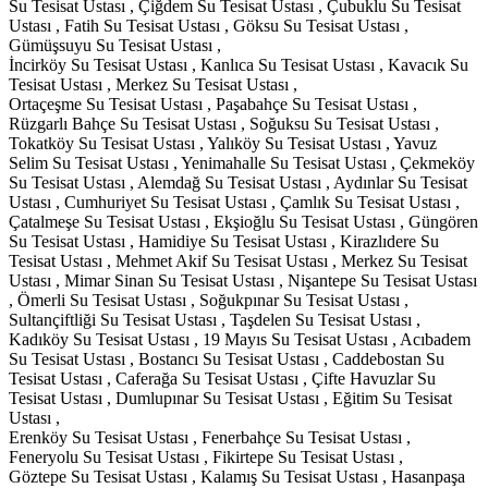
Su Tesisat Ustası , Çiğdem Su Tesisat Ustası , Çubuklu Su Tesisat
Ustası , Fatih Su Tesisat Ustası , Göksu Su Tesisat Ustası ,
Gümüşsuyu Su Tesisat Ustası ,
İncirköy Su Tesisat Ustası , Kanlıca Su Tesisat Ustası , Kavacık Su
Tesisat Ustası , Merkez Su Tesisat Ustası ,
Ortaçeşme Su Tesisat Ustası , Paşabahçe Su Tesisat Ustası ,
Rüzgarlı Bahçe Su Tesisat Ustası , Soğuksu Su Tesisat Ustası ,
Tokatköy Su Tesisat Ustası , Yalıköy Su Tesisat Ustası , Yavuz
Selim Su Tesisat Ustası , Yenimahalle Su Tesisat Ustası , Çekmeköy
Su Tesisat Ustası , Alemdağ Su Tesisat Ustası , Aydınlar Su Tesisat
Ustası , Cumhuriyet Su Tesisat Ustası , Çamlık Su Tesisat Ustası ,
Çatalmeşe Su Tesisat Ustası , Ekşioğlu Su Tesisat Ustası , Güngören
Su Tesisat Ustası , Hamidiye Su Tesisat Ustası , Kirazlıdere Su
Tesisat Ustası , Mehmet Akif Su Tesisat Ustası , Merkez Su Tesisat
Ustası , Mimar Sinan Su Tesisat Ustası , Nişantepe Su Tesisat Ustası
, Ömerli Su Tesisat Ustası , Soğukpınar Su Tesisat Ustası ,
Sultançiftliği Su Tesisat Ustası , Taşdelen Su Tesisat Ustası ,
Kadıköy Su Tesisat Ustası , 19 Mayıs Su Tesisat Ustası , Acıbadem
Su Tesisat Ustası , Bostancı Su Tesisat Ustası , Caddebostan Su
Tesisat Ustası , Caferağa Su Tesisat Ustası , Çifte Havuzlar Su
Tesisat Ustası , Dumlupınar Su Tesisat Ustası , Eğitim Su Tesisat
Ustası ,
Erenköy Su Tesisat Ustası , Fenerbahçe Su Tesisat Ustası ,
Feneryolu Su Tesisat Ustası , Fikirtepe Su Tesisat Ustası ,
Göztepe Su Tesisat Ustası , Kalamış Su Tesisat Ustası , Hasanpaşa