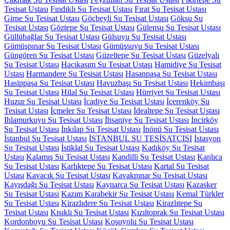
Tesisat Ustası
Fındıklı Su Tesisat Ustası
Fırat Su Tesisat Ustası
Girne Su Tesisat Ustası
Göçbeyli Su Tesisat Ustası
Göksu Su
Tesisat Ustası
Göztepe Su Tesisat Ustası
Gülensu Su Tesisat Ustası
Güllübağlar Su Tesisat Ustası
Gülsuyu Su Tesisat Ustası
Gümüşpınar Su Tesisat Ustası
Gümüşsuyu Su Tesisat Ustası
Güngören Su Tesisat Ustası
Güzeltepe Su Tesisat Ustası
Güzelyalı
Su Tesisat Ustası
Hacıkasım Su Tesisat Ustası
Hamidiye Su Tesisat
Ustası
Harmandere Su Tesisat Ustası
Hasanpaşa Su Tesisat Ustası
Hasippaşa Su Tesisat Ustası
Havuzbaşı Su Tesisat Ustası
Hekimbaşı
Su Tesisat Ustası
Hilal Su Tesisat Ustası
Hürriyet Su Tesisat Ustası
Huzur Su Tesisat Ustası
İcadiye Su Tesisat Ustası
İçerenköy Su
Tesisat Ustası
İçmeler Su Tesisat Ustası
İdealtepe Su Tesisat Ustası
Ihlamurkuyu Su Tesisat Ustası
İhsaniye Su Tesisat Ustası
İncirköy
Su Tesisat Ustası
İnkılap Su Tesisat Ustası
İnönü Su Tesisat Ustası
İstanbul Su Tesisat Ustası
İSTANBUL SU TESİSATÇISI
İstasyon
Su Tesisat Ustası
İstiklal Su Tesisat Ustası
Kadıköy Su Tesisat
Ustası
Kalamış Su Tesisat Ustası
Kandilli Su Tesisat Ustası
Kanlıca
Su Tesisat Ustası
Karlıktepe Su Tesisat Ustası
Kartal Su Tesisat
Ustası
Kavacık Su Tesisat Ustası
Kavakpınar Su Tesisat Ustası
Kayışdağı Su Tesisat Ustası
Kaynarca Su Tesisat Ustası
Kazasker
Su Tesisat Ustası
Kazım Karabekir Su Tesisat Ustası
Kemal Türkler
Su Tesisat Ustası
Kirazlıdere Su Tesisat Ustası
Kirazlıtepe Su
Tesisat Ustası
Kısıklı Su Tesisat Ustası
Kızıltoprak Su Tesisat Ustası
Kordonboyu Su Tesisat Ustası
Koşuyolu Su Tesisat Ustası