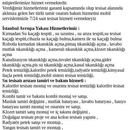
müşterilerimize hizmet vermektedir.
Verdiğimiz hizmetlerimiz garanti kapsamında olup tesisat alanında
aklınıza gelen her türlü tamir onarım bakım hizmetini mobil
servislerimizle 7/24 saat tesisat hizmeti vermekteyiz
İstanbul Avrupa Yakası Hizmetlerimiz :
Kırmadan Su kaçağı tespiti , su sızıntısı , su arıza tespiti,su tesisat
kaçağı tespiti,cihazla su kaçağı bulma,kamera ile su kaçağı bulma
Robotla kırmadan tıkanıklık açma,pimaş tıkanıklığı açma , lavabo
mutfak tıkanıklığı açma , kameralı tıkanıklık açma,klozet tıkanıklığı
açma
Kanalizasyon tıkanıklığı açma,tuvalet tıkanıklığı açma,gider
tıkanıklığı açma,pis su tıkanıklığı açma,kanal tıkanıklığı açma
Petek temizliği,kalorifer petek temizliği,radyatör temizliği,kimyasal
ilaçla petek temizliği,mobil sistem tesisat temizliği,
Su tesisatı arızası tamiri ve bakım hizmeti :
Kalorifer tesisatı montaj ve onarımı tesisat temizliği kalorifer tesisat
temizliği.
Kombi tamir ve bakımı kombi montaj ve satışı.
Musluk tamiri değişimi , mutfak bataryası , lavabo bataryası , banyo
bataryası tamiri montaj ve onarımı ve satışı.
Klozet tamiri satış montaj ve iç takımı değişimi ,
Doğalgaz tesisatı proje ve ana kolon tesisatı yapımı ,
Radyatör petek satışı ve montajı ,
Yangın tesisatı tamiri ve montajı ,