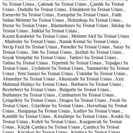
Su Tesisat Ustası , Çakmak Su Tesisat Ustası , Çamlık Su Tesisat
Ustası , Dudullu Su Tesisat Ustası , Elmalıkent Su Tesisat Ustası ,
Esenevler Su Tesisat Ustası , Esenşehir Su Tesisat Ustası , Fatih
Sultan Mehmet Su Tesisat Ustası , Hekimbaşı Su Tesisat Ustası ,
Huzur Su Tesisat Ustası , Ihlamurkuyu Su Tesisat Ustası , İnkılap Su
Tesisat Ustası , İstiklal Su Tesisat Ustası ,
Kazım Karabekir Su Tesisat Ustası , Mehmet Akif Su Tesisat Ustası
, Madenler Su Tesisat Ustası , Namık Kemal Su Tesisat Ustası ,
Necip Fazıl Su Tesisat Ustası , Parseller Su Tesisat Ustası , Saray Su
Tesisat Ustası , Site Su Tesisat Ustası , Şerifali Su Tesisat Ustası ,
Soyak Yenişehir Su Tesisat Ustası , Tantavi Su Tesisat Ustası ,
Tatlısu Su Tesisat Ustası , Tepeüstü Su Tesisat Ustası , Topağacı Su
Tesisat Ustası , Uydukent Su Tesisat Ustası , Yamanevler Su Tesisat
Ustası , Yeni Sanayi Su Tesisat Ustası , Üsküdar Su Tesisat Ustası ,
Ahmediye Su Tesisat Ustası , Altunizade Su Tesisat Ustası , Aziz
Mahmud Hüdayi Su Tesisat Ustası , Barbaros Su Tesisat Ustası ,
Beylerbeyi Su Tesisat Ustası , Bulgurlu Su Tesisat Ustası ,
Burhaniye Su Tesisat Ustası , Cumhuriyet Su Tesisat Ustası ,
Çengelköy Su Tesisat Ustası , Dragos Su Tesisat Ustası , Ferah Su
Tesisat Ustası , Güzeltepe Su Tesisat Ustası , Havuzbaşı Su Tesisat
Ustası , Hasippaşa Su Tesisat Ustası , İcadiye Su Tesisat Ustası ,
Kandilli Su Tesisat Ustası , Kirazlıtepe Su Tesisat Ustası , Kısıklı Su
Tesisat Ustası , Kuleli Su Tesisat Ustası , Kuzguncuk Su Tesisat
Ustası , Küçük Çamlıca Su Tesisat Ustası , Çamlıca Su Tesisat
Ustası , Küçüksu Su Tesisat Ustası , Küplüce Su Tesisat Ustası ,