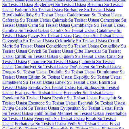
Su Tesisat Ustası
Beylerbeyi Su Tesisat Ustası
Bostancı Su Tesisat
Ustası
Bulgurlu Su Tesisat Ustası
Burhaniye Su Tesisat Ustası
Büyükbakkalköy Su Tesisat Ustası
Caddebostan Su Tesisat Ustası
Caferağa Su Tesisat Ustası
Çakmak Su Tesisat Ustası
Çamçeşme Su
Tesisat Ustası
Cami Su Tesisat Ustası
Çamlıbahçe Su Tesisat Ustası
Çamlıca Su Tesisat Ustası
Çamlık Su Tesisat Ustası
Çatalmeşe Su
Tesisat Ustası
Çavuş Su Tesisat Ustası
Çavuşbaşı Su Tesisat Ustası
Çavuşoğlu Su Tesisat Ustası
Çekmeköy Su Tesisat Ustası
Cemil
Meriç Su Tesisat Ustası
Çengeldere Su Tesisat Ustası
Çengelköy Su
Tesisat Ustası
Cevizli Su Tesisat Ustası
Çifte Havuzlar Su Tesisat
Ustası
Çiftlik Su Tesisat Ustası
Çiğdem Su Tesisat Ustası
Çınar Su
Tesisat Ustası
Çınardere Su Tesisat Ustası
Çubuklu Su Tesisat
Ustası
Cumhuriyet Su Tesisat Ustası
Doğuşkent Su Tesisat Ustası
Dragos Su Tesisat Ustası
Dudullu Su Tesisat Ustası
Dumlupınar Su
Tesisat Ustası
Eğitim Su Tesisat Ustası
Ekşioğlu Su Tesisat Ustası
Elmalıkent Su Tesisat Ustası
Emek Su Tesisat Ustası
Emirli Su
Tesisat Ustası
Erenköy Su Tesisat Ustası
Ertuğrulgazi Su Tesisat
Ustası
Esatpaşa Su Tesisat Ustası
Esenevler Su Tesisat Ustası
Esenkent Su Tesisat Ustası
Esenler Su Tesisat Ustası
Esenşehir Su
Tesisat Ustası
Esentepe Su Tesisat Ustası
Esenyalı Su Tesisat Ustası
Evliya Çelebi Su Tesisat Ustası
Eyüpsultan Su Tesisat Ustası
Fatih
Su Tesisat Ustası
Fatih Sultan Mehmet Su Tesisat Ustası
Fenerbahçe
Su Tesisat Ustası
Feneryolu Su Tesisat Ustası
Ferah Su Tesisat
Ustası
Ferhatpaşa Su Tesisat Ustası
Fetih Su Tesisat Ustası
Fevzi
Çakmak Su Tesisat Ustası
Feyzullah Su Tesisat Ustası
Fikirtepe Su