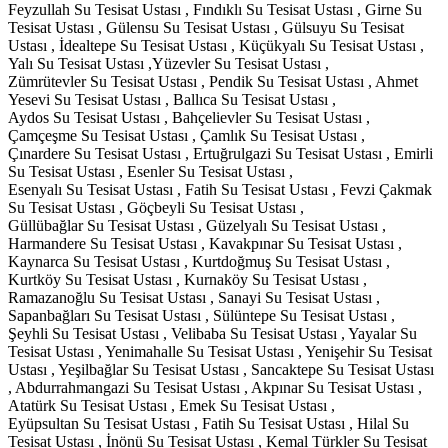
Feyzullah Su Tesisat Ustası , Fındıklı Su Tesisat Ustası , Girne Su
Tesisat Ustası , Gülensu Su Tesisat Ustası , Gülsuyu Su Tesisat
Ustası , İdealtepe Su Tesisat Ustası , Küçükyalı Su Tesisat Ustası ,
Yalı Su Tesisat Ustası ,Yüzevler Su Tesisat Ustası ,
Zümrütevler Su Tesisat Ustası , Pendik Su Tesisat Ustası , Ahmet
Yesevi Su Tesisat Ustası , Ballıca Su Tesisat Ustası ,
Aydos Su Tesisat Ustası , Bahçelievler Su Tesisat Ustası ,
Çamçeşme Su Tesisat Ustası , Çamlık Su Tesisat Ustası ,
Çınardere Su Tesisat Ustası , Ertuğrulgazi Su Tesisat Ustası , Emirli
Su Tesisat Ustası , Esenler Su Tesisat Ustası ,
Esenyalı Su Tesisat Ustası , Fatih Su Tesisat Ustası , Fevzi Çakmak
Su Tesisat Ustası , Göçbeyli Su Tesisat Ustası ,
Güllübağlar Su Tesisat Ustası , Güzelyalı Su Tesisat Ustası ,
Harmandere Su Tesisat Ustası , Kavakpınar Su Tesisat Ustası ,
Kaynarca Su Tesisat Ustası , Kurtdoğmuş Su Tesisat Ustası ,
Kurtköy Su Tesisat Ustası , Kurnaköy Su Tesisat Ustası ,
Ramazanoğlu Su Tesisat Ustası , Sanayi Su Tesisat Ustası ,
Sapanbağları Su Tesisat Ustası , Sülüntepe Su Tesisat Ustası ,
Şeyhli Su Tesisat Ustası , Velibaba Su Tesisat Ustası , Yayalar Su
Tesisat Ustası , Yenimahalle Su Tesisat Ustası , Yenişehir Su Tesisat
Ustası , Yeşilbağlar Su Tesisat Ustası , Sancaktepe Su Tesisat Ustası
, Abdurrahmangazi Su Tesisat Ustası , Akpınar Su Tesisat Ustası ,
Atatürk Su Tesisat Ustası , Emek Su Tesisat Ustası ,
Eyüpsultan Su Tesisat Ustası , Fatih Su Tesisat Ustası , Hilal Su
Tesisat Ustası , İnönü Su Tesisat Ustası , Kemal Türkler Su Tesisat