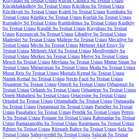
Kozyatağı Su Tesisat Ustası
Küçük Çamlıca Su Tesisat Ustası
Küçükbakkalköy Su Tesisat Ustası
Küçüksu Su Tesisat Ustası
Küçükyalı Su Tesisat Ustası
Kuleli Su Tesisat Ustası
Kumbaba Su
Tesisat Ustası
Küplüce Su Tesisat Ustası
Kurfalı Su Tesisat Ustası
Kurnaköy Su Tesisat Ustası
Kurtdoğmuş Su Tesisat Ustası
Kurtköy
Su Tesisat Ustası
Kuşdili Su Tesisat Ustası
Kuyubaşı Su Tesisat
Ustası
Kuzguncuk Su Tesisat Ustası
Libadiye Su Tesisat Ustası
Madenler Su Tesisat Ustası
Maltepe Su Tesisat Ustası
Mecidiye Su
Tesisat Ustası
Meclis Su Tesisat Ustası
Mehmet Akif Ersoy Su
Tesisat Ustası
Mehmet Akif Su Tesisat Ustası
Merdivenköy Su
Tesisat Ustası
Merkez Su Tesisat Ustası
Merve Su Tesisat Ustası
Mescit Su Tesisat Ustası
Mevlana Su Tesisat Ustası
Mimar Sinan Su
Tesisat Ustası
Mimarsinan Su Tesisat Ustası
Moda Su Tesisat Ustası
Murat Reis Su Tesisat Ustası
Mustafa Kemal Su Tesisat Ustası
Namık Kemal Su Tesisat Ustası
Necip Fazıl Su Tesisat Ustası
Nişantepe Su Tesisat Ustası
Ömerli Su Tesisat Ustası
Orhangazi Su
Tesisat Ustası
Orhanlı Su Tesisat Ustası
Orhantepe Su Tesisat Ustası
Örnek Mahallesi Su Tesisat Ustası
Ortaçeşme Su Tesisat Ustası
Ortadağ Su Tesisat Ustası
Ortamahalle Su Tesisat Ustası
Osmanağa
Su Tesisat Ustası
Osmangazi Su Tesisat Ustası
Parseller Su Tesisat
Ustası
Paşabahçe Su Tesisat Ustası
Pendik Su Tesisat Ustası
Petrol-
İş Su Tesisat Ustası
Postane Su Tesisat Ustası
Rahmanlar Su Tesisat
Ustası
Ramazanoğlu Su Tesisat Ustası
Rasimpaşa Su Tesisat Ustası
Rıhtım Su Tesisat Ustası
Rüzgarlı Bahçe Su Tesisat Ustası
Safa Su
Tesisat Ustası
Sahrayıcedid Su Tesisat Ustası
Salacak Su Tesisat