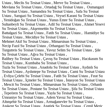
Ustası , Meclis Su Tesisat Ustası , Merve Su Tesisat Ustası ,
Mevlana Su Tesisat Ustası , Ortadağ Su Tesisat Ustası , Osmangazi
Su Tesisat Ustası , Samandıra Su Tesisat Ustası , Safa Su Tesisat
Ustası , Sarıgazi Su Tesisat Ustası , Veysel Karani Su Tesisat Ustası
, Yenidoğan Su Tesisat Ustası , Yunus Emre Su Tesisat Ustası ,
Sultanbeyli Su Tesisat Ustası , Adil Su Tesisat Ustası , Ahmet Yesevi
Su Tesisat Ustası , Akşemsettin Su Tesisat Ustası ,
Battalgazi Su Tesisat Ustası , Fatih Su Tesisat Ustası , Hamidiye Su
Tesisat Ustası , Mecidiye Su Tesisat Ustası ,
Mehmet Akif Su Tesisat Ustası , Mimarsinan Su Tesisat Ustası ,
Necip Fazıl Su Tesisat Ustası , Orhangazi Su Tesisat Ustası ,
Turgutreis Su Tesisat Ustası , Yavuz Selim Su Tesisat Ustası , Şile
Su Tesisat Ustası , Ağva Su Tesisat Ustası ,
Balibey Su Tesisat Ustası , Çavuş Su Tesisat Ustası , Hacıkasım Su
Tesisat Ustası , Kumbaba Su Tesisat Ustası ,
Tuzla Su Tesisat Ustası , Anadolu Su Tesisat Ustası , Aydınlı Su
Tesisat Ustası , Aydıntepe Su Tesisat Ustası , Cami Su Tesisat Ustası
, Evliya Çelebi Su Tesisat Ustası , Fatih Su Tesisat Ustası , Fırat Su
Tesisat Ustası , İçmeler Su Tesisat Ustası , İstasyon Su Tesisat Ustası
, Mescit Su Tesisat Ustası , Mimarsinan Su Tesisat Ustası , Orhanlı
Su Tesisat Ustası , Postane Su Tesisat Ustası , Şifa Su Tesisat Ustası
, Tepeören Su Tesisat Ustası , Yayla Su Tesisat Ustası ,
Ümraniye Su Tesisat Ustası , Adem Yavuz Su Tesisat Ustası ,
Altınşehir Su Tesisat Ustası , Armağanevler Su Tesisat Ustası ,
Atakent Su Tesisat Ustası , Atatürk Su Tesisat Ustası , Cemil Meriç