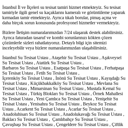
İstanbul İl ve İlçeleri su tesisat tamiri hizmet etmekteyiz. Su tesisat
tamiriyle ilgili genel su kaçaklarını kameralı ve görüntüleme yaparak
kırmadan tamir etmekteyiz. Ayrıca tıkalı borular, pimaş açma ve
daha birçok sorun konusunda profesyonel hizmetler vermekteyiz.
Bizlere İletişim numaralarımızdan 7/24 ulaşarak destek alabilirsiniz.
Ayrıca faturadan tasaruf ve kombi sorunlarınızı kökten çözen
çözümlerle sizleri rahatlatıyoruz. Detaylı bilgi için sitemizi
inceleyebilir veya bizlere numaralarımızdan ulaşabilirsiniz.
İstanbul Su Tesisat Ustası , Ataşehir Su Tesisat Ustası , Aşıkveysel
Su Tesisat Ustası , Atatürk Su Tesisat Ustası ,
Barbaros Su Tesisat Ustası , Esatpaşa Su Tesisat Ustası , Ferhatpaşa
Su Tesisat Ustası , Fetih Su Tesisat Ustası ,
İçerenköy Su Tesisat Ustası , İnönü Su Tesisat Ustası , Kayışdağı Su
Tesisat Ustası , Küçükbakkalköy Su Tesisat Ustası , Mevlana Su
Tesisat Ustası , Mimarsinan Su Tesisat Ustası , Mustafa Kemal Su
Tesisat Ustası , Türkiş Blokları Su Tesisat Ustası , Örnek Mahallesi
Su Tesisat Ustası , Yeni Çamlıca Su Tesisat Ustası , Yenişehir Su
Tesisat Ustası , Yenisahra Su Tesisat Ustası , Beykoz Su Tesisat
Ustası , Acarkent Su Tesisat Ustası , Acarlar Su Tesisat Ustası ,
Anadoluhisarı Su Tesisat Ustası , Anadolukavağı Su Tesisat Ustası ,
Baklacı Su Tesisat Ustası , Çamlıbahçe Su Tesisat Ustası ,
Çavuşbaşı Su Tesisat Ustası , Çengeldere Su Tesisat Ustası , Çiftlik