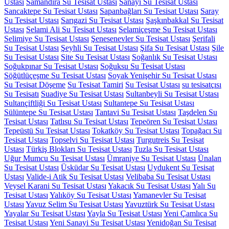
Ustası
Samandıra Su Tesisat Ustası
Sanayi Su Tesisat Ustası
Sancaktepe Su Tesisat Ustası
Sapanbağları Su Tesisat Ustası
Saray
Su Tesisat Ustası
Sarıgazi Su Tesisat Ustası
Şaşkınbakkal Su Tesisat
Ustası
Selami Ali Su Tesisat Ustası
Selamiçeşme Su Tesisat Ustası
Selimiye Su Tesisat Ustası
Şenesenevler Su Tesisat Ustası
Şerifali
Su Tesisat Ustası
Şeyhli Su Tesisat Ustası
Şifa Su Tesisat Ustası
Şile
Su Tesisat Ustası
Site Su Tesisat Ustası
Soğanlık Su Tesisat Ustası
Soğukpınar Su Tesisat Ustası
Soğuksu Su Tesisat Ustası
Söğütlüçeşme Su Tesisat Ustası
Soyak Yenişehir Su Tesisat Ustası
Su Tesisat Döşeme
Su Tesisat Tamiri
Su Tesisat Ustası
su tesisatçısı
Su Tesisatı
Suadiye Su Tesisat Ustası
Sultanbeyli Su Tesisat Ustası
Sultançiftliği Su Tesisat Ustası
Sultantepe Su Tesisat Ustası
Sülüntepe Su Tesisat Ustası
Tantavi Su Tesisat Ustası
Taşdelen Su
Tesisat Ustası
Tatlısu Su Tesisat Ustası
Tepeören Su Tesisat Ustası
Tepeüstü Su Tesisat Ustası
Tokatköy Su Tesisat Ustası
Topağacı Su
Tesisat Ustası
Topselvi Su Tesisat Ustası
Turgutreis Su Tesisat
Ustası
Türkiş Blokları Su Tesisat Ustası
Tuzla Su Tesisat Ustası
Uğur Mumcu Su Tesisat Ustası
Ümraniye Su Tesisat Ustası
Ünalan
Su Tesisat Ustası
Üsküdar Su Tesisat Ustası
Uydukent Su Tesisat
Ustası
Valide-i Atik Su Tesisat Ustası
Velibaba Su Tesisat Ustası
Veysel Karani Su Tesisat Ustası
Yakacık Su Tesisat Ustası
Yalı Su
Tesisat Ustası
Yalıköy Su Tesisat Ustası
Yamanevler Su Tesisat
Ustası
Yavuz Selim Su Tesisat Ustası
Yavuztürk Su Tesisat Ustası
Yayalar Su Tesisat Ustası
Yayla Su Tesisat Ustası
Yeni Çamlıca Su
Tesisat Ustası
Yeni Sanayi Su Tesisat Ustası
Yenidoğan Su Tesisat