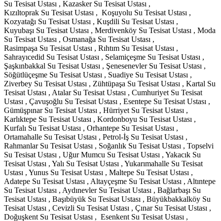
Su Tesisat Ustası , Kazasker Su Tesisat Ustası ,
Kızıltoprak Su Tesisat Ustası , Koşuyolu Su Tesisat Ustası ,
Kozyatağı Su Tesisat Ustası , Kuşdili Su Tesisat Ustası ,
Kuyubaşı Su Tesisat Ustası , Merdivenköy Su Tesisat Ustası , Moda
Su Tesisat Ustası , Osmanağa Su Tesisat Ustası ,
Rasimpaşa Su Tesisat Ustası , Rıhtım Su Tesisat Ustası ,
Sahrayıcedid Su Tesisat Ustası , Selamiçeşme Su Tesisat Ustası ,
Şaşkınbakkal Su Tesisat Ustası , Şenesenevler Su Tesisat Ustası ,
Söğütlüçeşme Su Tesisat Ustası , Suadiye Su Tesisat Ustası ,
Ziverbey Su Tesisat Ustası , Zühtüpaşa Su Tesisat Ustası , Kartal Su
Tesisat Ustası , Atalar Su Tesisat Ustası , Cumhuriyet Su Tesisat
Ustası , Çavuşoğlu Su Tesisat Ustası , Esentepe Su Tesisat Ustası ,
Gümüşpınar Su Tesisat Ustası , Hürriyet Su Tesisat Ustası ,
Karlıktepe Su Tesisat Ustası , Kordonboyu Su Tesisat Ustası ,
Kurfalı Su Tesisat Ustası , Orhantepe Su Tesisat Ustası ,
Ortamahalle Su Tesisat Ustası , Petrol-İş Su Tesisat Ustası ,
Rahmanlar Su Tesisat Ustası , Soğanlık Su Tesisat Ustası , Topselvi
Su Tesisat Ustası , Uğur Mumcu Su Tesisat Ustası , Yakacık Su
Tesisat Ustası , Yalı Su Tesisat Ustası , Yukarımahalle Su Tesisat
Ustası , Yunus Su Tesisat Ustası , Maltepe Su Tesisat Ustası ,
Adatepe Su Tesisat Ustası , Altayçeşme Su Tesisat Ustası , Altıntepe
Su Tesisat Ustası , Aydınevler Su Tesisat Ustası , Bağlarbaşı Su
Tesisat Ustası , Başıbüyük Su Tesisat Ustası , Büyükbakkalköy Su
Tesisat Ustası , Cevizli Su Tesisat Ustası , Çınar Su Tesisat Ustası ,
Doğuşkent Su Tesisat Ustası , Esenkent Su Tesisat Ustası ,