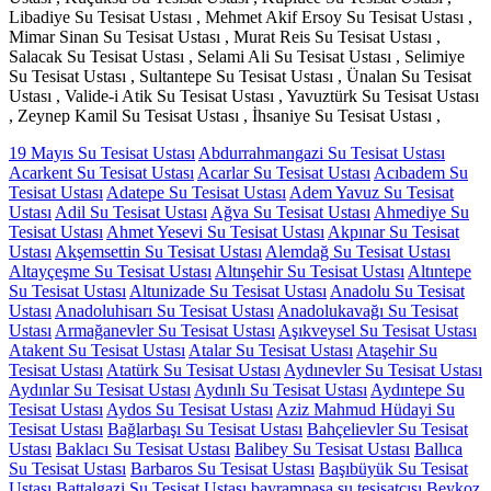
Libadiye Su Tesisat Ustası , Mehmet Akif Ersoy Su Tesisat Ustası ,
Mimar Sinan Su Tesisat Ustası , Murat Reis Su Tesisat Ustası ,
Salacak Su Tesisat Ustası , Selami Ali Su Tesisat Ustası , Selimiye
Su Tesisat Ustası , Sultantepe Su Tesisat Ustası , Ünalan Su Tesisat
Ustası , Valide-i Atik Su Tesisat Ustası , Yavuztürk Su Tesisat Ustası
, Zeynep Kamil Su Tesisat Ustası , İhsaniye Su Tesisat Ustası ,
19 Mayıs Su Tesisat Ustası
Abdurrahmangazi Su Tesisat Ustası
Acarkent Su Tesisat Ustası
Acarlar Su Tesisat Ustası
Acıbadem Su
Tesisat Ustası
Adatepe Su Tesisat Ustası
Adem Yavuz Su Tesisat
Ustası
Adil Su Tesisat Ustası
Ağva Su Tesisat Ustası
Ahmediye Su
Tesisat Ustası
Ahmet Yesevi Su Tesisat Ustası
Akpınar Su Tesisat
Ustası
Akşemsettin Su Tesisat Ustası
Alemdağ Su Tesisat Ustası
Altayçeşme Su Tesisat Ustası
Altınşehir Su Tesisat Ustası
Altıntepe
Su Tesisat Ustası
Altunizade Su Tesisat Ustası
Anadolu Su Tesisat
Ustası
Anadoluhisarı Su Tesisat Ustası
Anadolukavağı Su Tesisat
Ustası
Armağanevler Su Tesisat Ustası
Aşıkveysel Su Tesisat Ustası
Atakent Su Tesisat Ustası
Atalar Su Tesisat Ustası
Ataşehir Su
Tesisat Ustası
Atatürk Su Tesisat Ustası
Aydınevler Su Tesisat Ustası
Aydınlar Su Tesisat Ustası
Aydınlı Su Tesisat Ustası
Aydıntepe Su
Tesisat Ustası
Aydos Su Tesisat Ustası
Aziz Mahmud Hüdayi Su
Tesisat Ustası
Bağlarbaşı Su Tesisat Ustası
Bahçelievler Su Tesisat
Ustası
Baklacı Su Tesisat Ustası
Balibey Su Tesisat Ustası
Ballıca
Su Tesisat Ustası
Barbaros Su Tesisat Ustası
Başıbüyük Su Tesisat
Ustası
Battalgazi Su Tesisat Ustası
bayrampaşa su tesisatçısı
Beykoz