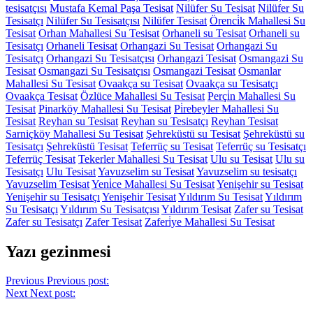
tesisatçısı
Mustafa Kemal Paşa Tesisat
Nilüfer Su Tesisat
Nilüfer Su
Tesisatçı
Nilüfer Su Tesisatçısı
Nilüfer Tesisat
Örenci̇k Mahallesi Su
Tesisat
Orhan Mahallesi Su Tesisat
Orhaneli su Tesisat
Orhaneli su
Tesisatçı
Orhaneli Tesisat
Orhangazi Su Tesisat
Orhangazi Su
Tesisatçı
Orhangazi Su Tesisatçısı
Orhangazi Tesisat
Osmangazi Su
Tesisat
Osmangazi Su Tesisatçısı
Osmangazi Tesisat
Osmanlar
Mahallesi Su Tesisat
Ovaakça su Tesisat
Ovaakça su Tesisatçı
Ovaakça Tesisat
Özlüce Mahallesi Su Tesisat
Perçi̇n Mahallesi Su
Tesisat
Pinarköy Mahallesi Su Tesisat
Pi̇rebeyler Mahallesi Su
Tesisat
Reyhan su Tesisat
Reyhan su Tesisatçı
Reyhan Tesisat
Sarniçköy Mahallesi Su Tesisat
Şehreküstü su Tesisat
Şehreküstü su
Tesisatçı
Şehreküstü Tesisat
Teferrüç su Tesisat
Teferrüç su Tesisatçı
Teferrüç Tesisat
Tekerler Mahallesi Su Tesisat
Ulu su Tesisat
Ulu su
Tesisatçı
Ulu Tesisat
Yavuzselim su Tesisat
Yavuzselim su tesisatçı
Yavuzselim Tesisat
Yeni̇ce Mahallesi Su Tesisat
Yenişehir su Tesisat
Yenişehir su Tesisatçı
Yenişehir Tesisat
Yıldırım Su Tesisat
Yıldırım
Su Tesisatçı
Yıldırım Su Tesisatçısı
Yıldırım Tesisat
Zafer su Tesisat
Zafer su Tesisatçı
Zafer Tesisat
Zaferi̇ye Mahallesi Su Tesisat
Yazı gezinmesi
Previous
Previous post:
Next
Next post: