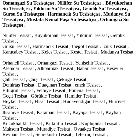
Osmangazi Su Tesisatçısı , Nilüfer Su Tesisatçısı , Büyükorhan
Su Tesisatçısı , Yıldırım Su Tesisatçısı , Gemlik Su Tesisatçısı ,
Gürsu Su Tesisatçısı , Harmancık Su Tesisatçısı , Mudanya Su
Tesisatçısı , Mustafa Kemal Paşa Su tesisatçısı , Orhangazi Su
Tesisatçısı ,
Nilüfer Tesisat , Büyükorhan Tesisat , Yıldırım Tesisat , Gemlik
Tesisat ,
Gürsu Tesisat , Harmancık Tesisat , İnegöl Tesisat , İznik Tesisat ,
Karacabey Tesisat , Keles Tesisat , Kestel Tesisat , Mudanya Tesisat
,
Orhaneli Tesisat , Orhangazi Tesisat , Yenişehir Tesisat ,
Alemdar Tesisat , Altıparmak Tesisat , Bahar Tesisat , Beşevler
Tesisat ,
Çalı Tesisat , Çarşı Tesisat , Çekirge Tesisat ,
Demirtaş Tesisat , Duaçınarı Tesisat , emek Tesisat ,
Ertuğrul Tesisat , Fethiye Tesisat , Fomara Tesisat ,
Geçit Tesisat , Görükle Tesisat , Hamitler Tesisat ,
Heykel Tesisat , Hisar Tesisat , Hüdavendigar Tesisat , Hürriyet
Tesisat ,
İhsaniye Tesisat , Karaman Tesisat , Kayapa Tesisat , Kayhan
Tesisat ,
Küçükbalıklı Tesisat , Kükürtlü Tesisat , Küplüpınar Tesisat ,
Maksem Tesisat , Muradiye Tesisat , Ovaakça Tesisat ,
Reyhan Tesisat , Şehreküstü Tesisat , Teferrüç Tesisat ,