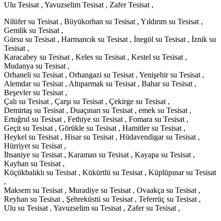
Ulu Tesisat , Yavuzselim Tesisat , Zafer Tesisat ,
Nilüfer su Tesisat , Büyükorhan su Tesisat , Yıldırım su Tesisat ,
Gemlik su Tesisat ,
Gürsu su Tesisat , Harmancık su Tesisat , İnegöl su Tesisat , İznik su
Tesisat ,
Karacabey su Tesisat , Keles su Tesisat , Kestel su Tesisat ,
Mudanya su Tesisat ,
Orhaneli su Tesisat , Orhangazi su Tesisat , Yenişehir su Tesisat ,
Alemdar su Tesisat , Altıparmak su Tesisat , Bahar su Tesisat ,
Beşevler su Tesisat ,
Çalı su Tesisat , Çarşı su Tesisat , Çekirge su Tesisat ,
Demirtaş su Tesisat , Duaçınarı su Tesisat , emek su Tesisat ,
Ertuğrul su Tesisat , Fethiye su Tesisat , Fomara su Tesisat ,
Geçit su Tesisat , Görükle su Tesisat , Hamitler su Tesisat ,
Heykel su Tesisat , Hisar su Tesisat , Hüdavendigar su Tesisat ,
Hürriyet su Tesisat ,
İhsaniye su Tesisat , Karaman su Tesisat , Kayapa su Tesisat ,
Kayhan su Tesisat ,
Küçükbalıklı su Tesisat , Kükürtlü su Tesisat , Küplüpınar su Tesisat
,
Maksem su Tesisat , Muradiye su Tesisat , Ovaakça su Tesisat ,
Reyhan su Tesisat , Şehreküstü su Tesisat , Teferrüç su Tesisat ,
Ulu su Tesisat , Yavuzselim su Tesisat , Zafer su Tesisat ,