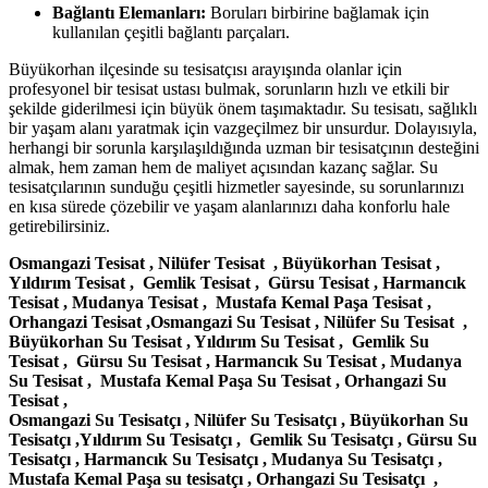
Bağlantı Elemanları:
Boruları birbirine bağlamak için
kullanılan çeşitli bağlantı parçaları.
Büyükorhan ilçesinde su tesisatçısı arayışında olanlar için
profesyonel bir tesisat ustası bulmak, sorunların hızlı ve etkili bir
şekilde giderilmesi için büyük önem taşımaktadır. Su tesisatı, sağlıklı
bir yaşam alanı yaratmak için vazgeçilmez bir unsurdur. Dolayısıyla,
herhangi bir sorunla karşılaşıldığında uzman bir tesisatçının desteğini
almak, hem zaman hem de maliyet açısından kazanç sağlar. Su
tesisatçılarının sunduğu çeşitli hizmetler sayesinde, su sorunlarınızı
en kısa sürede çözebilir ve yaşam alanlarınızı daha konforlu hale
getirebilirsiniz.
Osmangazi Tesisat , Nilüfer Tesisat , Büyükorhan Tesisat ,
Yıldırım Tesisat , Gemlik Tesisat , Gürsu Tesisat , Harmancık
Tesisat , Mudanya Tesisat , Mustafa Kemal Paşa Tesisat ,
Orhangazi Tesisat ,Osmangazi Su Tesisat , Nilüfer Su Tesisat ,
Büyükorhan Su Tesisat , Yıldırım Su Tesisat , Gemlik Su
Tesisat , Gürsu Su Tesisat , Harmancık Su Tesisat , Mudanya
Su Tesisat , Mustafa Kemal Paşa Su Tesisat , Orhangazi Su
Tesisat ,
Osmangazi Su Tesisatçı , Nilüfer Su Tesisatçı , Büyükorhan Su
Tesisatçı ,Yıldırım Su Tesisatçı , Gemlik Su Tesisatçı , Gürsu Su
Tesisatçı , Harmancık Su Tesisatçı , Mudanya Su Tesisatçı ,
Mustafa Kemal Paşa su tesisatçı , Orhangazi Su Tesisatçı ,