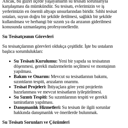
Ancak, bu güzel ilçede yaşayanların su tesisatı sorunlarıyla
karşılaşması da mümkündür. Su tesisatı, evlerimizin ve iş
yerlerimizin en önemli altyapı unsurlarından biridir. Sıhhi tesisat
ustaları, suyun doğru bir şekilde iletilmesi, sağlıklı bir şekilde
kullanılması ve herhangi bir sızıntı ya da arızanın giderilmesi
konusunda uzmanlaşmış profesyonellerdir.
Su Tesisatçısının Görevleri
Su tesisatçılarının görevleri oldukça çeşitlidir. İşte bu ustaların
başlıca sorumlulukları:
Su Tesisatı Kurulumu:
Yeni bir yapıda su tesisatının
döşenmesi, gerekli malzemelerin seçilmesi ve montajının
yapılması.
Bakım ve Onarım:
Mevcut su tesisatlarının bakımı,
sızıntıların tespiti, arızaların onarımı.
Tesisat Projeleri:
İhtiyaçlara göre yeni projelerin
hazırlanması ve mevcut tesisatların iyileştirilmesi.
Su Sızıntı Tespiti:
Su sızıntılarının tespiti ve gerekli
tamiratların yapılması.
Danışmanlık Hizmetleri:
Su tesisatı ile ilgili sorunlar
hakkında danışmanlık ve önerilerde bulunmak.
Su Tesisatı Sorunları ve Çözümleri