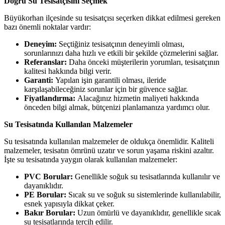
Doğru Su Tesisatçısını Seçmek
Büyükorhan ilçesinde su tesisatçısı seçerken dikkat edilmesi gereken
bazı önemli noktalar vardır:
Deneyim:
Seçtiğiniz tesisatçının deneyimli olması,
sorunlarınızı daha hızlı ve etkili bir şekilde çözmelerini sağlar.
Referanslar:
Daha önceki müşterilerin yorumları, tesisatçının
kalitesi hakkında bilgi verir.
Garanti:
Yapılan işin garantili olması, ileride
karşılaşabileceğiniz sorunlar için bir güvence sağlar.
Fiyatlandırma:
Alacağınız hizmetin maliyeti hakkında
önceden bilgi almak, bütçenizi planlamanıza yardımcı olur.
Su Tesisatında Kullanılan Malzemeler
Su tesisatında kullanılan malzemeler de oldukça önemlidir. Kaliteli
malzemeler, tesisatın ömrünü uzatır ve sorun yaşama riskini azaltır.
İşte su tesisatında yaygın olarak kullanılan malzemeler:
PVC Borular:
Genellikle soğuk su tesisatlarında kullanılır ve
dayanıklıdır.
PE Borular:
Sıcak su ve soğuk su sistemlerinde kullanılabilir,
esnek yapısıyla dikkat çeker.
Bakır Borular:
Uzun ömürlü ve dayanıklıdır, genellikle sıcak
su tesisatlarında tercih edilir.