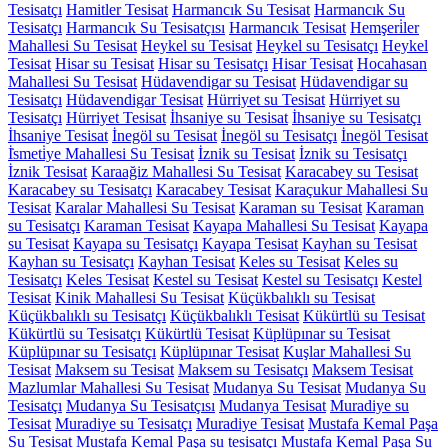
Tesisatçı
Hamitler Tesisat
Harmancık Su Tesisat
Harmancık Su
Tesisatçı
Harmancık Su Tesisatçısı
Harmancık Tesisat
Hemşeri̇ler
Mahallesi Su Tesisat
Heykel su Tesisat
Heykel su Tesisatçı
Heykel
Tesisat
Hisar su Tesisat
Hisar su Tesisatçı
Hisar Tesisat
Hocahasan
Mahallesi Su Tesisat
Hüdavendigar su Tesisat
Hüdavendigar su
Tesisatçı
Hüdavendigar Tesisat
Hürriyet su Tesisat
Hürriyet su
Tesisatçı
Hürriyet Tesisat
İhsaniye su Tesisat
İhsaniye su Tesisatçı
İhsaniye Tesisat
İnegöl su Tesisat
İnegöl su Tesisatçı
İnegöl Tesisat
İ̇smeti̇ye Mahallesi Su Tesisat
İznik su Tesisat
İznik su Tesisatçı
İznik Tesisat
Karaağiz Mahallesi Su Tesisat
Karacabey su Tesisat
Karacabey su Tesisatçı
Karacabey Tesisat
Karaçukur Mahallesi Su
Tesisat
Karalar Mahallesi Su Tesisat
Karaman su Tesisat
Karaman
su Tesisatçı
Karaman Tesisat
Kayapa Mahallesi Su Tesisat
Kayapa
su Tesisat
Kayapa su Tesisatçı
Kayapa Tesisat
Kayhan su Tesisat
Kayhan su Tesisatçı
Kayhan Tesisat
Keles su Tesisat
Keles su
Tesisatçı
Keles Tesisat
Kestel su Tesisat
Kestel su Tesisatçı
Kestel
Tesisat
Kinik Mahallesi Su Tesisat
Küçükbalıklı su Tesisat
Küçükbalıklı su Tesisatçı
Küçükbalıklı Tesisat
Kükürtlü su Tesisat
Kükürtlü su Tesisatçı
Kükürtlü Tesisat
Küplüpınar su Tesisat
Küplüpınar su Tesisatçı
Küplüpınar Tesisat
Kuşlar Mahallesi Su
Tesisat
Maksem su Tesisat
Maksem su Tesisatçı
Maksem Tesisat
Mazlumlar Mahallesi Su Tesisat
Mudanya Su Tesisat
Mudanya Su
Tesisatçı
Mudanya Su Tesisatçısı
Mudanya Tesisat
Muradiye su
Tesisat
Muradiye su Tesisatçı
Muradiye Tesisat
Mustafa Kemal Paşa
Su Tesisat
Mustafa Kemal Paşa su tesisatçı
Mustafa Kemal Paşa Su