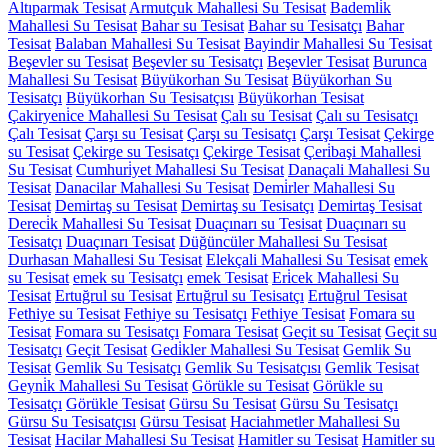
Altıparmak Tesisat
Armutçuk Mahallesi Su Tesisat
Bademli̇k
Mahallesi Su Tesisat
Bahar su Tesisat
Bahar su Tesisatçı
Bahar
Tesisat
Balaban Mahallesi Su Tesisat
Bayindir Mahallesi Su Tesisat
Beşevler su Tesisat
Beşevler su Tesisatçı
Beşevler Tesisat
Burunca
Mahallesi Su Tesisat
Büyükorhan Su Tesisat
Büyükorhan Su
Tesisatçı
Büyükorhan Su Tesisatçısı
Büyükorhan Tesisat
Çakiryeni̇ce Mahallesi Su Tesisat
Çalı su Tesisat
Çalı su Tesisatçı
Çalı Tesisat
Çarşı su Tesisat
Çarşı su Tesisatçı
Çarşı Tesisat
Çekirge
su Tesisat
Çekirge su Tesisatçı
Çekirge Tesisat
Çeri̇başi Mahallesi
Su Tesisat
Cumhuri̇yet Mahallesi Su Tesisat
Danaçali Mahallesi Su
Tesisat
Danacilar Mahallesi Su Tesisat
Demi̇rler Mahallesi Su
Tesisat
Demirtaş su Tesisat
Demirtaş su Tesisatçı
Demirtaş Tesisat
Dereci̇k Mahallesi Su Tesisat
Duaçınarı su Tesisat
Duaçınarı su
Tesisatçı
Duaçınarı Tesisat
Düğüncüler Mahallesi Su Tesisat
Durhasan Mahallesi Su Tesisat
Elekçali Mahallesi Su Tesisat
emek
su Tesisat
emek su Tesisatçı
emek Tesisat
Eri̇cek Mahallesi Su
Tesisat
Ertuğrul su Tesisat
Ertuğrul su Tesisatçı
Ertuğrul Tesisat
Fethiye su Tesisat
Fethiye su Tesisatçı
Fethiye Tesisat
Fomara su
Tesisat
Fomara su Tesisatçı
Fomara Tesisat
Geçit su Tesisat
Geçit su
Tesisatçı
Geçit Tesisat
Gedi̇kler Mahallesi Su Tesisat
Gemlik Su
Tesisat
Gemlik Su Tesisatçı
Gemlik Su Tesisatçısı
Gemlik Tesisat
Geyni̇k Mahallesi Su Tesisat
Görükle su Tesisat
Görükle su
Tesisatçı
Görükle Tesisat
Gürsu Su Tesisat
Gürsu Su Tesisatçı
Gürsu Su Tesisatçısı
Gürsu Tesisat
Haciahmetler Mahallesi Su
Tesisat
Hacilar Mahallesi Su Tesisat
Hamitler su Tesisat
Hamitler su