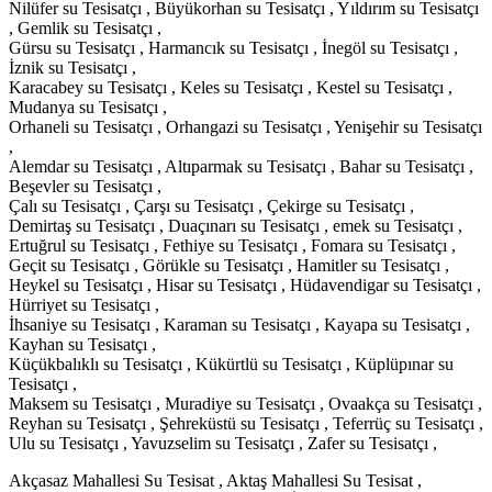
Nilüfer su Tesisatçı , Büyükorhan su Tesisatçı , Yıldırım su Tesisatçı
, Gemlik su Tesisatçı ,
Gürsu su Tesisatçı , Harmancık su Tesisatçı , İnegöl su Tesisatçı ,
İznik su Tesisatçı ,
Karacabey su Tesisatçı , Keles su Tesisatçı , Kestel su Tesisatçı ,
Mudanya su Tesisatçı ,
Orhaneli su Tesisatçı , Orhangazi su Tesisatçı , Yenişehir su Tesisatçı
,
Alemdar su Tesisatçı , Altıparmak su Tesisatçı , Bahar su Tesisatçı ,
Beşevler su Tesisatçı ,
Çalı su Tesisatçı , Çarşı su Tesisatçı , Çekirge su Tesisatçı ,
Demirtaş su Tesisatçı , Duaçınarı su Tesisatçı , emek su Tesisatçı ,
Ertuğrul su Tesisatçı , Fethiye su Tesisatçı , Fomara su Tesisatçı ,
Geçit su Tesisatçı , Görükle su Tesisatçı , Hamitler su Tesisatçı ,
Heykel su Tesisatçı , Hisar su Tesisatçı , Hüdavendigar su Tesisatçı ,
Hürriyet su Tesisatçı ,
İhsaniye su Tesisatçı , Karaman su Tesisatçı , Kayapa su Tesisatçı ,
Kayhan su Tesisatçı ,
Küçükbalıklı su Tesisatçı , Kükürtlü su Tesisatçı , Küplüpınar su
Tesisatçı ,
Maksem su Tesisatçı , Muradiye su Tesisatçı , Ovaakça su Tesisatçı ,
Reyhan su Tesisatçı , Şehreküstü su Tesisatçı , Teferrüç su Tesisatçı ,
Ulu su Tesisatçı , Yavuzselim su Tesisatçı , Zafer su Tesisatçı ,
Akçasaz Mahallesi Su Tesisat , Aktaş Mahallesi Su Tesisat ,