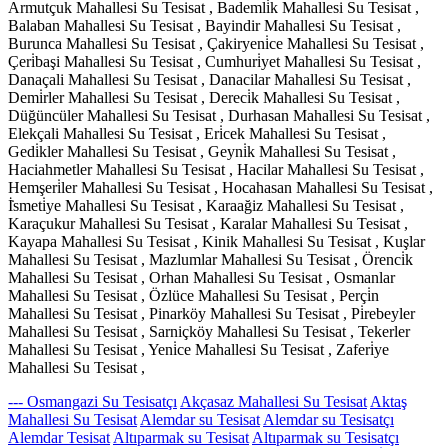
Armutçuk Mahallesi Su Tesisat , Bademli̇k Mahallesi Su Tesisat ,
Balaban Mahallesi Su Tesisat , Bayindir Mahallesi Su Tesisat ,
Burunca Mahallesi Su Tesisat , Çakiryeni̇ce Mahallesi Su Tesisat ,
Çeri̇başi Mahallesi Su Tesisat , Cumhuri̇yet Mahallesi Su Tesisat ,
Danaçali Mahallesi Su Tesisat , Danacilar Mahallesi Su Tesisat ,
Demi̇rler Mahallesi Su Tesisat , Dereci̇k Mahallesi Su Tesisat ,
Düğüncüler Mahallesi Su Tesisat , Durhasan Mahallesi Su Tesisat ,
Elekçali Mahallesi Su Tesisat , Eri̇cek Mahallesi Su Tesisat ,
Gedi̇kler Mahallesi Su Tesisat , Geyni̇k Mahallesi Su Tesisat ,
Haciahmetler Mahallesi Su Tesisat , Hacilar Mahallesi Su Tesisat ,
Hemşeri̇ler Mahallesi Su Tesisat , Hocahasan Mahallesi Su Tesisat ,
İ̇smeti̇ye Mahallesi Su Tesisat , Karaağiz Mahallesi Su Tesisat ,
Karaçukur Mahallesi Su Tesisat , Karalar Mahallesi Su Tesisat ,
Kayapa Mahallesi Su Tesisat , Kinik Mahallesi Su Tesisat , Kuşlar
Mahallesi Su Tesisat , Mazlumlar Mahallesi Su Tesisat , Örenci̇k
Mahallesi Su Tesisat , Orhan Mahallesi Su Tesisat , Osmanlar
Mahallesi Su Tesisat , Özlüce Mahallesi Su Tesisat , Perçi̇n
Mahallesi Su Tesisat , Pinarköy Mahallesi Su Tesisat , Pi̇rebeyler
Mahallesi Su Tesisat , Sarniçköy Mahallesi Su Tesisat , Tekerler
Mahallesi Su Tesisat , Yeni̇ce Mahallesi Su Tesisat , Zaferi̇ye
Mahallesi Su Tesisat ,
--- Osmangazi Su Tesisatçı
Akçasaz Mahallesi Su Tesisat
Aktaş
Mahallesi Su Tesisat
Alemdar su Tesisat
Alemdar su Tesisatçı
Alemdar Tesisat
Altıparmak su Tesisat
Altıparmak su Tesisatçı