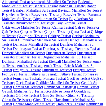
Altıparmak Tesisat
Armutçuk Mahallesi Su Tesisat
Bademli̇k
Mahallesi Su Tesisat
Bahar su Tesisat
Bahar su Tesisatçı
Bahar
Tesisat
Balaban Mahallesi Su Tesisat
Bayindir Mahallesi Su Tesisat
Beşevler su Tesisat
Beşevler su Tesisatçı
Beşevler Tesisat
Burunca
Mahallesi Su Tesisat
Büyükorhan Su Tesisat
Büyükorhan Su
Tesisatçı
Büyükorhan Su Tesisatçısı
Büyükorhan Tesisat
Çakiryeni̇ce Mahallesi Su Tesisat
Çalı su Tesisat
Çalı su Tesisatçı
Çalı Tesisat
Çarşı su Tesisat
Çarşı su Tesisatçı
Çarşı Tesisat
Çekirge
su Tesisat
Çekirge su Tesisatçı
Çekirge Tesisat
Çeri̇başi Mahallesi
Su Tesisat
Cumhuri̇yet Mahallesi Su Tesisat
Danaçali Mahallesi Su
Tesisat
Danacilar Mahallesi Su Tesisat
Demi̇rler Mahallesi Su
Tesisat
Demirtaş su Tesisat
Demirtaş su Tesisatçı
Demirtaş Tesisat
Dereci̇k Mahallesi Su Tesisat
Duaçınarı su Tesisat
Duaçınarı su
Tesisatçı
Duaçınarı Tesisat
Düğüncüler Mahallesi Su Tesisat
Durhasan Mahallesi Su Tesisat
Elekçali Mahallesi Su Tesisat
emek
su Tesisat
emek su Tesisatçı
emek Tesisat
Eri̇cek Mahallesi Su
Tesisat
Ertuğrul su Tesisat
Ertuğrul su Tesisatçı
Ertuğrul Tesisat
Fethiye su Tesisat
Fethiye su Tesisatçı
Fethiye Tesisat
Fomara su
Tesisat
Fomara su Tesisatçı
Fomara Tesisat
Geçit su Tesisat
Geçit su
Tesisatçı
Geçit Tesisat
Gedi̇kler Mahallesi Su Tesisat
Gemlik Su
Tesisat
Gemlik Su Tesisatçı
Gemlik Su Tesisatçısı
Gemlik Tesisat
Geyni̇k Mahallesi Su Tesisat
Görükle su Tesisat
Görükle su
Tesisatçı
Görükle Tesisat
Gürsu Su Tesisat
Gürsu Su Tesisatçı
Gürsu Su Tesisatçısı
Gürsu Tesisat
Haciahmetler Mahallesi Su
Tesisat
Hacilar Mahallesi Su Tesisat
Hamitler su Tesisat
Hamitler su