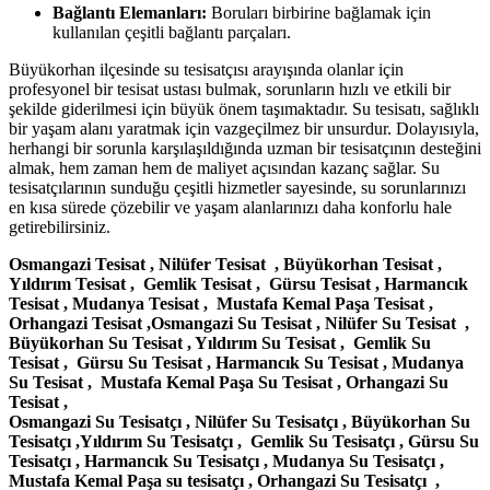
Bağlantı Elemanları:
Boruları birbirine bağlamak için
kullanılan çeşitli bağlantı parçaları.
Büyükorhan ilçesinde su tesisatçısı arayışında olanlar için
profesyonel bir tesisat ustası bulmak, sorunların hızlı ve etkili bir
şekilde giderilmesi için büyük önem taşımaktadır. Su tesisatı, sağlıklı
bir yaşam alanı yaratmak için vazgeçilmez bir unsurdur. Dolayısıyla,
herhangi bir sorunla karşılaşıldığında uzman bir tesisatçının desteğini
almak, hem zaman hem de maliyet açısından kazanç sağlar. Su
tesisatçılarının sunduğu çeşitli hizmetler sayesinde, su sorunlarınızı
en kısa sürede çözebilir ve yaşam alanlarınızı daha konforlu hale
getirebilirsiniz.
Osmangazi Tesisat , Nilüfer Tesisat , Büyükorhan Tesisat ,
Yıldırım Tesisat , Gemlik Tesisat , Gürsu Tesisat , Harmancık
Tesisat , Mudanya Tesisat , Mustafa Kemal Paşa Tesisat ,
Orhangazi Tesisat ,Osmangazi Su Tesisat , Nilüfer Su Tesisat ,
Büyükorhan Su Tesisat , Yıldırım Su Tesisat , Gemlik Su
Tesisat , Gürsu Su Tesisat , Harmancık Su Tesisat , Mudanya
Su Tesisat , Mustafa Kemal Paşa Su Tesisat , Orhangazi Su
Tesisat ,
Osmangazi Su Tesisatçı , Nilüfer Su Tesisatçı , Büyükorhan Su
Tesisatçı ,Yıldırım Su Tesisatçı , Gemlik Su Tesisatçı , Gürsu Su
Tesisatçı , Harmancık Su Tesisatçı , Mudanya Su Tesisatçı ,
Mustafa Kemal Paşa su tesisatçı , Orhangazi Su Tesisatçı ,