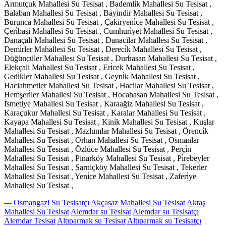
Armutçuk Mahallesi Su Tesisat , Bademli̇k Mahallesi Su Tesisat ,
Balaban Mahallesi Su Tesisat , Bayindir Mahallesi Su Tesisat ,
Burunca Mahallesi Su Tesisat , Çakiryeni̇ce Mahallesi Su Tesisat ,
Çeri̇başi Mahallesi Su Tesisat , Cumhuri̇yet Mahallesi Su Tesisat ,
Danaçali Mahallesi Su Tesisat , Danacilar Mahallesi Su Tesisat ,
Demi̇rler Mahallesi Su Tesisat , Dereci̇k Mahallesi Su Tesisat ,
Düğüncüler Mahallesi Su Tesisat , Durhasan Mahallesi Su Tesisat ,
Elekçali Mahallesi Su Tesisat , Eri̇cek Mahallesi Su Tesisat ,
Gedi̇kler Mahallesi Su Tesisat , Geyni̇k Mahallesi Su Tesisat ,
Haciahmetler Mahallesi Su Tesisat , Hacilar Mahallesi Su Tesisat ,
Hemşeri̇ler Mahallesi Su Tesisat , Hocahasan Mahallesi Su Tesisat ,
İ̇smeti̇ye Mahallesi Su Tesisat , Karaağiz Mahallesi Su Tesisat ,
Karaçukur Mahallesi Su Tesisat , Karalar Mahallesi Su Tesisat ,
Kayapa Mahallesi Su Tesisat , Kinik Mahallesi Su Tesisat , Kuşlar
Mahallesi Su Tesisat , Mazlumlar Mahallesi Su Tesisat , Örenci̇k
Mahallesi Su Tesisat , Orhan Mahallesi Su Tesisat , Osmanlar
Mahallesi Su Tesisat , Özlüce Mahallesi Su Tesisat , Perçi̇n
Mahallesi Su Tesisat , Pinarköy Mahallesi Su Tesisat , Pi̇rebeyler
Mahallesi Su Tesisat , Sarniçköy Mahallesi Su Tesisat , Tekerler
Mahallesi Su Tesisat , Yeni̇ce Mahallesi Su Tesisat , Zaferi̇ye
Mahallesi Su Tesisat ,
--- Osmangazi Su Tesisatçı
Akçasaz Mahallesi Su Tesisat
Aktaş
Mahallesi Su Tesisat
Alemdar su Tesisat
Alemdar su Tesisatçı
Alemdar Tesisat
Altıparmak su Tesisat
Altıparmak su Tesisatçı