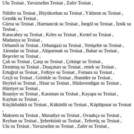
Ulu Tesisat , Yavuzselim Tesisat , Zafer Tesisat ,
Nilüfer su Tesisat , Büyükorhan su Tesisat , Yıldırım su Tesisat ,
Gemlik su Tesisat ,
Gürsu su Tesisat , Harmancık su Tesisat , İnegöl su Tesisat , İznik su
Tesisat ,
Karacabey su Tesisat , Keles su Tesisat , Kestel su Tesisat ,
Mudanya su Tesisat ,
Orhaneli su Tesisat , Orhangazi su Tesisat , Yenişehir su Tesisat ,
Alemdar su Tesisat , Altıparmak su Tesisat , Bahar su Tesisat ,
Beşevler su Tesisat ,
Çalı su Tesisat , Çarşı su Tesisat , Çekirge su Tesisat ,
Demirtaş su Tesisat , Duaçınarı su Tesisat , emek su Tesisat ,
Ertuğrul su Tesisat , Fethiye su Tesisat , Fomara su Tesisat ,
Geçit su Tesisat , Görükle su Tesisat , Hamitler su Tesisat ,
Heykel su Tesisat , Hisar su Tesisat , Hüdavendigar su Tesisat ,
Hürriyet su Tesisat ,
İhsaniye su Tesisat , Karaman su Tesisat , Kayapa su Tesisat ,
Kayhan su Tesisat ,
Küçükbalıklı su Tesisat , Kükürtlü su Tesisat , Küplüpınar su Tesisat
,
Maksem su Tesisat , Muradiye su Tesisat , Ovaakça su Tesisat ,
Reyhan su Tesisat , Şehreküstü su Tesisat , Teferrüç su Tesisat ,
Ulu su Tesisat , Yavuzselim su Tesisat , Zafer su Tesisat ,