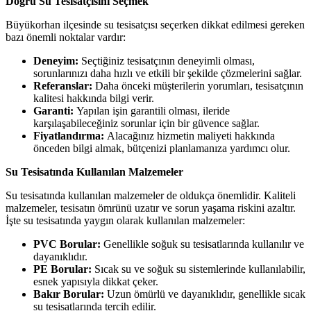
Doğru Su Tesisatçısını Seçmek
Büyükorhan ilçesinde su tesisatçısı seçerken dikkat edilmesi gereken
bazı önemli noktalar vardır:
Deneyim:
Seçtiğiniz tesisatçının deneyimli olması,
sorunlarınızı daha hızlı ve etkili bir şekilde çözmelerini sağlar.
Referanslar:
Daha önceki müşterilerin yorumları, tesisatçının
kalitesi hakkında bilgi verir.
Garanti:
Yapılan işin garantili olması, ileride
karşılaşabileceğiniz sorunlar için bir güvence sağlar.
Fiyatlandırma:
Alacağınız hizmetin maliyeti hakkında
önceden bilgi almak, bütçenizi planlamanıza yardımcı olur.
Su Tesisatında Kullanılan Malzemeler
Su tesisatında kullanılan malzemeler de oldukça önemlidir. Kaliteli
malzemeler, tesisatın ömrünü uzatır ve sorun yaşama riskini azaltır.
İşte su tesisatında yaygın olarak kullanılan malzemeler:
PVC Borular:
Genellikle soğuk su tesisatlarında kullanılır ve
dayanıklıdır.
PE Borular:
Sıcak su ve soğuk su sistemlerinde kullanılabilir,
esnek yapısıyla dikkat çeker.
Bakır Borular:
Uzun ömürlü ve dayanıklıdır, genellikle sıcak
su tesisatlarında tercih edilir.