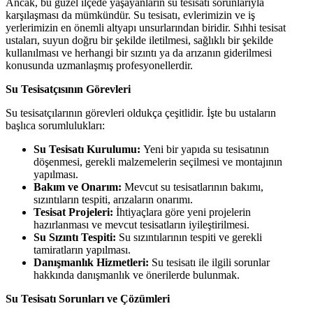
Ancak, bu güzel ilçede yaşayanların su tesisatı sorunlarıyla
karşılaşması da mümkündür. Su tesisatı, evlerimizin ve iş
yerlerimizin en önemli altyapı unsurlarından biridir. Sıhhi tesisat
ustaları, suyun doğru bir şekilde iletilmesi, sağlıklı bir şekilde
kullanılması ve herhangi bir sızıntı ya da arızanın giderilmesi
konusunda uzmanlaşmış profesyonellerdir.
Su Tesisatçısının Görevleri
Su tesisatçılarının görevleri oldukça çeşitlidir. İşte bu ustaların
başlıca sorumlulukları:
Su Tesisatı Kurulumu:
Yeni bir yapıda su tesisatının
döşenmesi, gerekli malzemelerin seçilmesi ve montajının
yapılması.
Bakım ve Onarım:
Mevcut su tesisatlarının bakımı,
sızıntıların tespiti, arızaların onarımı.
Tesisat Projeleri:
İhtiyaçlara göre yeni projelerin
hazırlanması ve mevcut tesisatların iyileştirilmesi.
Su Sızıntı Tespiti:
Su sızıntılarının tespiti ve gerekli
tamiratların yapılması.
Danışmanlık Hizmetleri:
Su tesisatı ile ilgili sorunlar
hakkında danışmanlık ve önerilerde bulunmak.
Su Tesisatı Sorunları ve Çözümleri