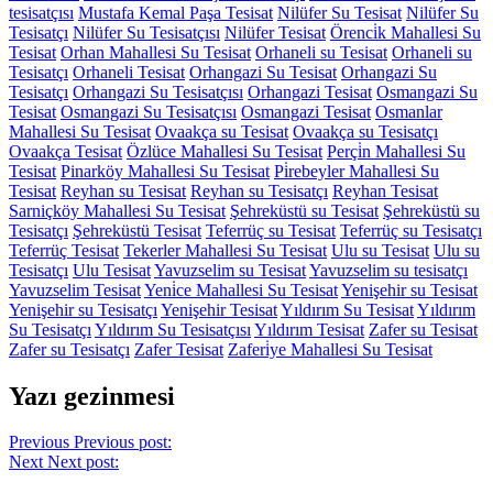
tesisatçısı
Mustafa Kemal Paşa Tesisat
Nilüfer Su Tesisat
Nilüfer Su
Tesisatçı
Nilüfer Su Tesisatçısı
Nilüfer Tesisat
Örenci̇k Mahallesi Su
Tesisat
Orhan Mahallesi Su Tesisat
Orhaneli su Tesisat
Orhaneli su
Tesisatçı
Orhaneli Tesisat
Orhangazi Su Tesisat
Orhangazi Su
Tesisatçı
Orhangazi Su Tesisatçısı
Orhangazi Tesisat
Osmangazi Su
Tesisat
Osmangazi Su Tesisatçısı
Osmangazi Tesisat
Osmanlar
Mahallesi Su Tesisat
Ovaakça su Tesisat
Ovaakça su Tesisatçı
Ovaakça Tesisat
Özlüce Mahallesi Su Tesisat
Perçi̇n Mahallesi Su
Tesisat
Pinarköy Mahallesi Su Tesisat
Pi̇rebeyler Mahallesi Su
Tesisat
Reyhan su Tesisat
Reyhan su Tesisatçı
Reyhan Tesisat
Sarniçköy Mahallesi Su Tesisat
Şehreküstü su Tesisat
Şehreküstü su
Tesisatçı
Şehreküstü Tesisat
Teferrüç su Tesisat
Teferrüç su Tesisatçı
Teferrüç Tesisat
Tekerler Mahallesi Su Tesisat
Ulu su Tesisat
Ulu su
Tesisatçı
Ulu Tesisat
Yavuzselim su Tesisat
Yavuzselim su tesisatçı
Yavuzselim Tesisat
Yeni̇ce Mahallesi Su Tesisat
Yenişehir su Tesisat
Yenişehir su Tesisatçı
Yenişehir Tesisat
Yıldırım Su Tesisat
Yıldırım
Su Tesisatçı
Yıldırım Su Tesisatçısı
Yıldırım Tesisat
Zafer su Tesisat
Zafer su Tesisatçı
Zafer Tesisat
Zaferi̇ye Mahallesi Su Tesisat
Yazı gezinmesi
Previous
Previous post:
Next
Next post: