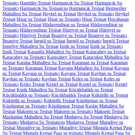
Tesisatçı
Hamitler Tesisat
Harmancık Su Tesisat
Harmancık Su
Tesisatçı
Harmancık Su Tesisatçısı
Harmancık Tesisat
Hemşeri̇ler
Mahallesi Su Tesisat
Heykel su Tesisat
Heykel su Tesisatçı
Heykel
Tesisat
Hisar su Tesisat
Hisar su Tesisatçı
Hisar Tesisat
Hocahasan
Mahallesi Su Tesisat
Hüdavendigar su Tesisat
Hüdavendigar su
Tesisatçı
Hüdavendigar Tesisat
Hürriyet su Tesisat
Hürriyet su
Tesisatçı
Hürriyet Tesisat
İhsaniye su Tesisat
İhsaniye su Tesisatçı
İhsaniye Tesisat
İnegöl su Tesisat
İnegöl su Tesisatçı
İnegöl Tesisat
İ̇smeti̇ye Mahallesi Su Tesisat
İznik su Tesisat
İznik su Tesisatçı
İznik Tesisat
Karaağiz Mahallesi Su Tesisat
Karacabey su Tesisat
Karacabey su Tesisatçı
Karacabey Tesisat
Karaçukur Mahallesi Su
Tesisat
Karalar Mahallesi Su Tesisat
Karaman su Tesisat
Karaman
su Tesisatçı
Karaman Tesisat
Kayapa Mahallesi Su Tesisat
Kayapa
su Tesisat
Kayapa su Tesisatçı
Kayapa Tesisat
Kayhan su Tesisat
Kayhan su Tesisatçı
Kayhan Tesisat
Keles su Tesisat
Keles su
Tesisatçı
Keles Tesisat
Kestel su Tesisat
Kestel su Tesisatçı
Kestel
Tesisat
Kinik Mahallesi Su Tesisat
Küçükbalıklı su Tesisat
Küçükbalıklı su Tesisatçı
Küçükbalıklı Tesisat
Kükürtlü su Tesisat
Kükürtlü su Tesisatçı
Kükürtlü Tesisat
Küplüpınar su Tesisat
Küplüpınar su Tesisatçı
Küplüpınar Tesisat
Kuşlar Mahallesi Su
Tesisat
Maksem su Tesisat
Maksem su Tesisatçı
Maksem Tesisat
Mazlumlar Mahallesi Su Tesisat
Mudanya Su Tesisat
Mudanya Su
Tesisatçı
Mudanya Su Tesisatçısı
Mudanya Tesisat
Muradiye su
Tesisat
Muradiye su Tesisatçı
Muradiye Tesisat
Mustafa Kemal Paşa
Su Tesisat
Mustafa Kemal Paşa su tesisatçı
Mustafa Kemal Paşa Su