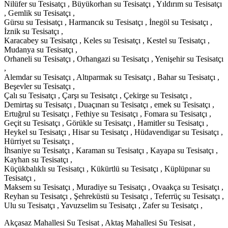
Nilüfer su Tesisatçı , Büyükorhan su Tesisatçı , Yıldırım su Tesisatçı
, Gemlik su Tesisatçı ,
Gürsu su Tesisatçı , Harmancık su Tesisatçı , İnegöl su Tesisatçı ,
İznik su Tesisatçı ,
Karacabey su Tesisatçı , Keles su Tesisatçı , Kestel su Tesisatçı ,
Mudanya su Tesisatçı ,
Orhaneli su Tesisatçı , Orhangazi su Tesisatçı , Yenişehir su Tesisatçı
,
Alemdar su Tesisatçı , Altıparmak su Tesisatçı , Bahar su Tesisatçı ,
Beşevler su Tesisatçı ,
Çalı su Tesisatçı , Çarşı su Tesisatçı , Çekirge su Tesisatçı ,
Demirtaş su Tesisatçı , Duaçınarı su Tesisatçı , emek su Tesisatçı ,
Ertuğrul su Tesisatçı , Fethiye su Tesisatçı , Fomara su Tesisatçı ,
Geçit su Tesisatçı , Görükle su Tesisatçı , Hamitler su Tesisatçı ,
Heykel su Tesisatçı , Hisar su Tesisatçı , Hüdavendigar su Tesisatçı ,
Hürriyet su Tesisatçı ,
İhsaniye su Tesisatçı , Karaman su Tesisatçı , Kayapa su Tesisatçı ,
Kayhan su Tesisatçı ,
Küçükbalıklı su Tesisatçı , Kükürtlü su Tesisatçı , Küplüpınar su
Tesisatçı ,
Maksem su Tesisatçı , Muradiye su Tesisatçı , Ovaakça su Tesisatçı ,
Reyhan su Tesisatçı , Şehreküstü su Tesisatçı , Teferrüç su Tesisatçı ,
Ulu su Tesisatçı , Yavuzselim su Tesisatçı , Zafer su Tesisatçı ,
Akçasaz Mahallesi Su Tesisat , Aktaş Mahallesi Su Tesisat ,