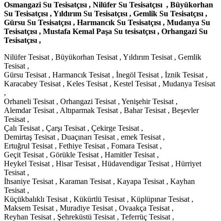
Osmangazi Su Tesisatçısı , Nilüfer Su Tesisatçısı , Büyükorhan
Su Tesisatçısı , Yıldırım Su Tesisatçısı , Gemlik Su Tesisatçısı ,
Gürsu Su Tesisatçısı , Harmancık Su Tesisatçısı , Mudanya Su
Tesisatçısı , Mustafa Kemal Paşa Su tesisatçısı , Orhangazi Su
Tesisatçısı ,
Nilüfer Tesisat , Büyükorhan Tesisat , Yıldırım Tesisat , Gemlik
Tesisat ,
Gürsu Tesisat , Harmancık Tesisat , İnegöl Tesisat , İznik Tesisat ,
Karacabey Tesisat , Keles Tesisat , Kestel Tesisat , Mudanya Tesisat
,
Orhaneli Tesisat , Orhangazi Tesisat , Yenişehir Tesisat ,
Alemdar Tesisat , Altıparmak Tesisat , Bahar Tesisat , Beşevler
Tesisat ,
Çalı Tesisat , Çarşı Tesisat , Çekirge Tesisat ,
Demirtaş Tesisat , Duaçınarı Tesisat , emek Tesisat ,
Ertuğrul Tesisat , Fethiye Tesisat , Fomara Tesisat ,
Geçit Tesisat , Görükle Tesisat , Hamitler Tesisat ,
Heykel Tesisat , Hisar Tesisat , Hüdavendigar Tesisat , Hürriyet
Tesisat ,
İhsaniye Tesisat , Karaman Tesisat , Kayapa Tesisat , Kayhan
Tesisat ,
Küçükbalıklı Tesisat , Kükürtlü Tesisat , Küplüpınar Tesisat ,
Maksem Tesisat , Muradiye Tesisat , Ovaakça Tesisat ,
Reyhan Tesisat , Şehreküstü Tesisat , Teferrüç Tesisat ,