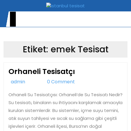
Skip
to
content
Open
Menu
Etiket:
emek Tesisat
Orhaneli
Orhaneli Tesisatçı
Tesisatçı
admin
admin
0 Comment
Orhaneli Su Tesisatçısı: Orhaneli’de Su Tesisatı Nedir?
Su tesisatı, binaların su ihtiyacını karşılamak amacıyla
kurulan sistemlerdir. Bu sistemler, içme suyu temini,
atık suyun tahliyesi ve sıcak su sağlama gibi çeşitli
işlevleri içerir. Orhaneli ilçesi, Bursa’nın doğal