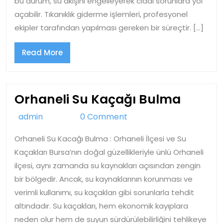
bu durum, su akışını engelleyerek ciddi sorunlara yol
açabilir. Tıkanıklık giderme işlemleri, profesyonel
ekipler tarafından yapılması gereken bir süreçtir. […]
Read
Read More
More
Orhane
Orhaneli Su Kaçağı Bulma
Su
admin
admin
0 Comment
Kaçağ
Orhaneli Su Kacağı Bulma : Orhaneli İlçesi ve Su
Bulma
Kaçakları Bursa’nın doğal güzellikleriyle ünlü Orhaneli
ilçesi, aynı zamanda su kaynakları açısından zengin
bir bölgedir. Ancak, su kaynaklarının korunması ve
verimli kullanımı, su kaçakları gibi sorunlarla tehdit
altındadır. Su kaçakları, hem ekonomik kayıplara
neden olur hem de suyun sürdürülebilirliğini tehlikeye