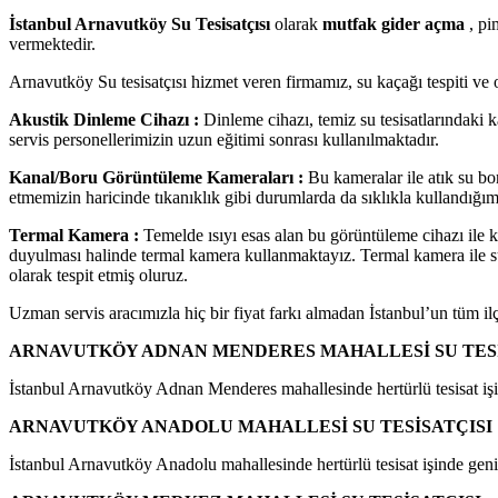
İstanbul Arnavutköy Su Tesisatçısı
olarak
mutfak gider açma
, pi
vermektedir.
Arnavutköy Su tesisatçısı hizmet veren firmamız, su kaçağı tespiti ve 
Akustik Dinleme Cihazı :
Dinleme cihazı, temiz su tesisatlarındaki k
servis personellerimizin uzun eğitimi sonrası kullanılmaktadır.
Kanal/Boru Görüntüleme Kameraları :
Bu kameralar ile atık su bor
etmemizin haricinde tıkanıklık gibi durumlarda da sıklıkla kullandığımı
Termal Kamera :
Temelde ısıyı esas alan bu görüntüleme cihazı ile kalor
duyulması halinde termal kamera kullanmaktayız. Termal kamera ile su tes
olarak tespit etmiş oluruz.
Uzman servis aracımızla hiç bir fiyat farkı almadan İstanbul’un tüm il
ARNAVUTKÖY ADNAN MENDERES MAHALLESİ SU TESİS
İstanbul Arnavutköy Adnan Menderes mahallesinde hertürlü tesisat işind
ARNAVUTKÖY ANADOLU MAHALLESİ SU TESİSATÇISI 
İstanbul Arnavutköy Anadolu mahallesinde hertürlü tesisat işinde geniş 