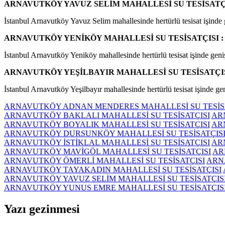
ARNAVUTKÖY YAVUZ SELİM MAHALLESİ SU TESİSATÇI
İstanbul Arnavutköy Yavuz Selim mahallesinde hertürlü tesisat işinde ge
ARNAVUTKÖY YENİKÖY MAHALLESİ SU TESİSATÇISI :
İstanbul Arnavutköy Yeniköy mahallesinde hertürlü tesisat işinde geniş 
ARNAVUTKÖY YEŞİLBAYIR MAHALLESİ SU TESİSATÇIS
İstanbul Arnavutköy Yeşilbayır mahallesinde hertürlü tesisat işinde gen
ARNAVUTKÖY ADNAN MENDERES MAHALLESİ SU TESİS
ARNAVUTKÖY BAKLALI MAHALLESİ SU TESİSATÇISI
AR
ARNAVUTKÖY BOYALIK MAHALLESİ SU TESİSATÇISI
AR
ARNAVUTKÖY DURSUNKÖY MAHALLESİ SU TESİSATÇIS
ARNAVUTKÖY İSTİKLAL MAHALLESİ SU TESİSATÇISI
AR
ARNAVUTKÖY MAVİGÖL MAHALLESİ SU TESİSATÇISI
AR
ARNAVUTKÖY ÖMERLİ MAHALLESİ SU TESİSATÇISI
ARN
ARNAVUTKÖY TAYAKADIN MAHALLESİ SU TESİSATÇISI
ARNAVUTKÖY YAVUZ SELİM MAHALLESİ SU TESİSATÇIS
ARNAVUTKÖY YUNUS EMRE MAHALLESİ SU TESİSATÇIS
Yazı gezinmesi