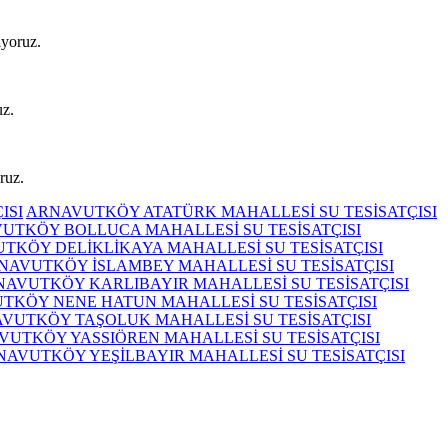
iyoruz.
uz.
ruz.
ISI
ARNAVUTKÖY ATATÜRK MAHALLESİ SU TESİSATÇISI
UTKÖY BOLLUCA MAHALLESİ SU TESİSATÇISI
TKÖY DELİKLİKAYA MAHALLESİ SU TESİSATÇISI
NAVUTKÖY İSLAMBEY MAHALLESİ SU TESİSATÇISI
AVUTKÖY KARLIBAYIR MAHALLESİ SU TESİSATÇISI
TKÖY NENE HATUN MAHALLESİ SU TESİSATÇISI
VUTKÖY TAŞOLUK MAHALLESİ SU TESİSATÇISI
VUTKÖY YASSIÖREN MAHALLESİ SU TESİSATÇISI
NAVUTKÖY YEŞİLBAYIR MAHALLESİ SU TESİSATÇISI