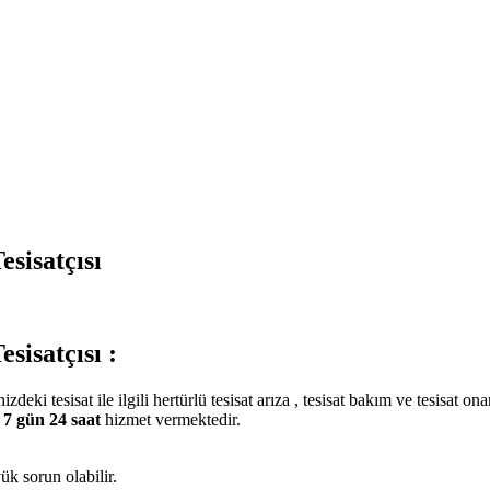
sisatçısı
isatçısı :
izdeki tesisat ile ilgili hertürlü tesisat arıza , tesisat bakım ve tesisat 
ü
7 gün 24 saat
hizmet vermektedir.
ük sorun olabilir.