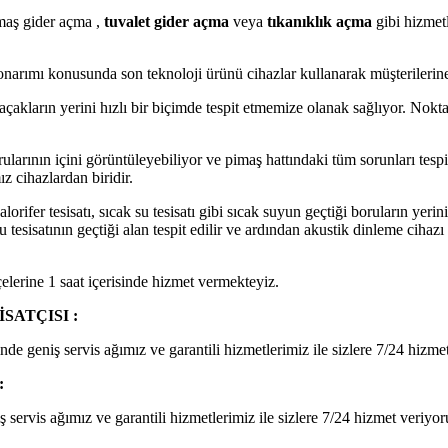
maş gider açma ,
tuvalet gider açma
veya
tıkanıklık açma
gibi hizmet
onarımı konusunda son teknoloji ürünü cihazlar kullanarak müşterilerine 
açakların yerini hızlı bir biçimde tespit etmemize olanak sağlıyor. Nokt
ularının içini görüntüleyebiliyor ve pimaş hattındaki tüm sorunları tespi
z cihazlardan biridir.
ifer tesisatı, sıcak su tesisatı gibi sıcak suyun geçtiği boruların yerinin 
isatının geçtiği alan tespit edilir ve ardından akustik dinleme cihazı ile
çelerine 1 saat içerisinde hizmet vermekteyiz.
ATÇISI :
e geniş servis ağımız ve garantili hizmetlerimiz ile sizlere 7/24 hizme
:
servis ağımız ve garantili hizmetlerimiz ile sizlere 7/24 hizmet veriyor