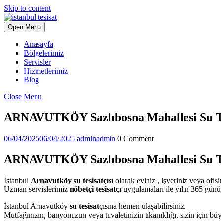
Skip to content
Open Menu
Anasayfa
Bölgelerimiz
Servisler
Hizmetlerimiz
Blog
Close Menu
ARNAVUTKÖY Sazlıbosna Mahallesi Su Te
06/04/2025
06/04/2025
admin
admin
0 Comment
ARNAVUTKÖY Sazlıbosna Mahallesi Su Tes
İstanbul
Arnavutköy su tesisatçısı
olarak eviniz , işyeriniz veya ofisin
Uzman servislerimiz
nöbetçi tesisatçı
uygulamaları ile yılın 365 gün
İstanbul Arnavutköy
su tesisat
çısına hemen ulaşabilirsiniz.
Mutfağınızın, banyonuzun veya tuvaletinizin tıkanıklığı, sizin için büy