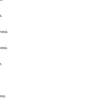
z.
yoruz.
yoruz.
z.
oruz.