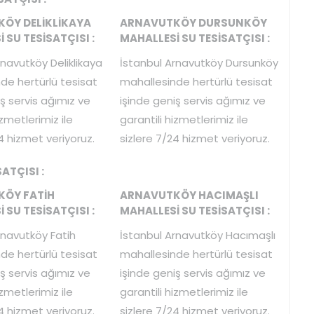
ÖY DELİKLİKAYA
ARNAVUTKÖY DURSUNKÖY
 SU TESİSATÇISI :
MAHALLESİ SU TESİSATÇISI :
rnavutköy Deliklikaya
İstanbul Arnavutköy Dursunköy
de hertürlü tesisat
mahallesinde hertürlü tesisat
ş servis ağımız ve
işinde geniş servis ağımız ve
izmetlerimiz ile
garantili hizmetlerimiz ile
4 hizmet veriyoruz.
sizlere 7/24 hizmet veriyoruz.
ATÇISI :
ÖY FATİH
ARNAVUTKÖY HACIMAŞLI
 SU TESİSATÇISI :
MAHALLESİ SU TESİSATÇISI :
rnavutköy Fatih
İstanbul Arnavutköy Hacımaşlı
de hertürlü tesisat
mahallesinde hertürlü tesisat
ş servis ağımız ve
işinde geniş servis ağımız ve
izmetlerimiz ile
garantili hizmetlerimiz ile
4 hizmet veriyoruz.
sizlere 7/24 hizmet veriyoruz.