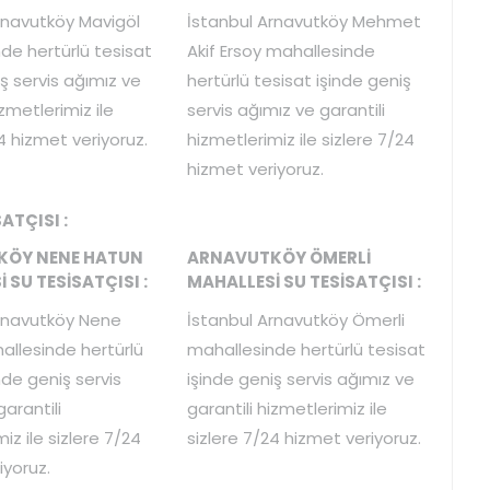
rnavutköy Mavigöl
İstanbul Arnavutköy Mehmet
de hertürlü tesisat
Akif Ersoy mahallesinde
ş servis ağımız ve
hertürlü tesisat işinde geniş
izmetlerimiz ile
servis ağımız ve garantili
4 hizmet veriyoruz.
hizmetlerimiz ile sizlere 7/24
hizmet veriyoruz.
ATÇISI :
KÖY NENE HATUN
ARNAVUTKÖY ÖMERLİ
 SU TESİSATÇISI :
MAHALLESİ SU TESİSATÇISI :
rnavutköy Nene
İstanbul Arnavutköy Ömerli
llesinde hertürlü
mahallesinde hertürlü tesisat
nde geniş servis
işinde geniş servis ağımız ve
arantili
garantili hizmetlerimiz ile
iz ile sizlere 7/24
sizlere 7/24 hizmet veriyoruz.
iyoruz.