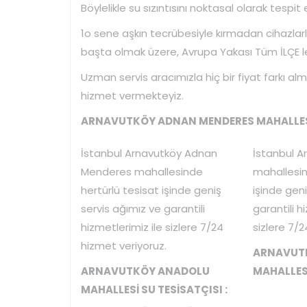
Böylelikle su sızıntısını noktasal olarak tespit
1o sene aşkın tecrübesiyle kırmadan cihazlarl
başta olmak üzere, Avrupa Yakası Tüm İLÇE ler
Uzman servis aracımızla hiç bir fiyat farkı al
hizmet vermekteyiz.
ARNAVUTKÖY ADNAN MENDERES MAHALLESİ 
İstanbul Arnavutköy Adnan
İstanbul A
Menderes mahallesinde
mahallesin
hertürlü tesisat işinde geniş
işinde geni
servis ağımız ve garantili
garantili h
hizmetlerimiz ile sizlere 7/24
sizlere 7/2
hizmet veriyoruz.
ARNAVUT
ARNAVUTKÖY ANADOLU
MAHALLESİ
MAHALLESİ SU TESİSATÇISI :