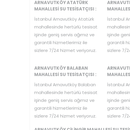
ARNAVUTKÖY ATATÜRK
ARNAVUTK
MAHALLESİ SU TESİSATÇISI :
MAHALLESİ
İstanbul Arnavutköy Atatürk
İstanbul A
mahallesinde hertürlü tesisat
mahallesin
işinde geniş servis ağımız ve
işinde geni
garantili hizmetlerimiz ile
garantili h
sizlere 7/24 hizmet veriyoruz.
sizlere 7/2
ARNAVUTKÖY BALABAN
ARNAVUT
MAHALLESİ SU TESİSATÇISI :
MAHALLESİ
İstanbul Arnavutköy Balaban
İstanbul A
mahallesinde hertürlü tesisat
mahallesin
işinde geniş servis ağımız ve
işinde geni
garantili hizmetlerimiz ile
garantili h
sizlere 7/24 hizmet veriyoruz.
sizlere 7/2
ARNAVUTKÖY ÇİLİNGİR MAHALLESİ SU TESİS