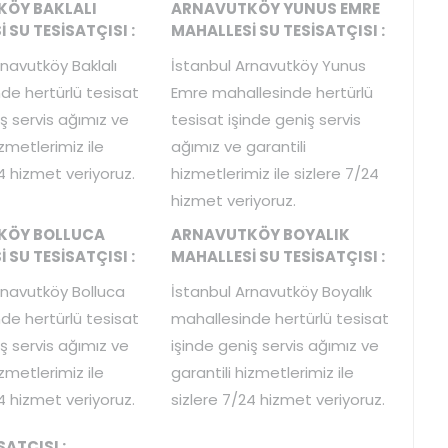
ÖY BAKLALI
ARNAVUTKÖY YUNUS EMRE
 SU TESİSATÇISI :
MAHALLESİ SU TESİSATÇISI :
rnavutköy Baklalı
İstanbul Arnavutköy Yunus
de hertürlü tesisat
Emre mahallesinde hertürlü
ş servis ağımız ve
tesisat işinde geniş servis
izmetlerimiz ile
ağımız ve garantili
4 hizmet veriyoruz.
hizmetlerimiz ile sizlere 7/24
hizmet veriyoruz.
KÖY BOLLUCA
ARNAVUTKÖY BOYALIK
 SU TESİSATÇISI :
MAHALLESİ SU TESİSATÇISI :
rnavutköy Bolluca
İstanbul Arnavutköy Boyalık
de hertürlü tesisat
mahallesinde hertürlü tesisat
ş servis ağımız ve
işinde geniş servis ağımız ve
izmetlerimiz ile
garantili hizmetlerimiz ile
4 hizmet veriyoruz.
sizlere 7/24 hizmet veriyoruz.
ATÇISI :