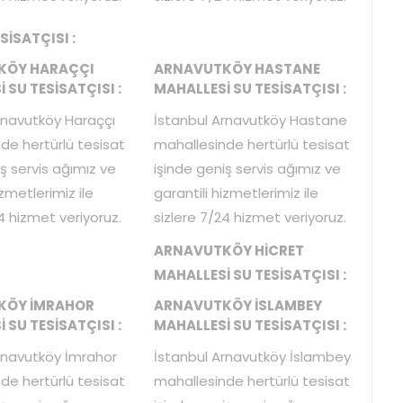
İSATÇISI :
KÖY HARAÇÇI
ARNAVUTKÖY HASTANE
 SU TESİSATÇISI :
MAHALLESİ SU TESİSATÇISI :
rnavutköy Haraççı
İstanbul Arnavutköy Hastane
de hertürlü tesisat
mahallesinde hertürlü tesisat
ş servis ağımız ve
işinde geniş servis ağımız ve
izmetlerimiz ile
garantili hizmetlerimiz ile
4 hizmet veriyoruz.
sizlere 7/24 hizmet veriyoruz.
ARNAVUTKÖY HİCRET
MAHALLESİ SU TESİSATÇISI :
KÖY İMRAHOR
ARNAVUTKÖY İSLAMBEY
 SU TESİSATÇISI :
MAHALLESİ SU TESİSATÇISI :
rnavutköy İmrahor
İstanbul Arnavutköy İslambey
de hertürlü tesisat
mahallesinde hertürlü tesisat