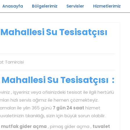
Anasayfa
Bölgelerimiz
Servisler
Hizmetlerimiz
ahallesi Su Tesisatçısı
ahallesi Su Tesisatçısı :
iniz , işyeriniz veya ofisinizdeki tesisat ile ilgili hertürlü
mları hızlı servis ağımız ile hemen çözmekteyiz.
maları ile yılın 365 günü
7 gün 24 saat
hizmet
tinizin tıkanıklığı, sizin için büyük sorun olabilir.
k
mutfak gider açma
, pimaş gider açma ,
tuvalet