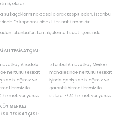
 etmiş oluruz.
a su kaçaklarını noktasal olarak tespit eden, İstanbul
inde En kapsamlı cihazlı tesisat firmasıdır.
madan İstanbul’un tüm ilçelerine 1 saat içerisinde
SU TESİSATÇISI :
rnavutköy Anadolu
İstanbul Arnavutköy Merkez
de hertürlü tesisat
mahallesinde hertürlü tesisat
ş servis ağımız ve
işinde geniş servis ağımız ve
izmetlerimiz ile
garantili hizmetlerimiz ile
4 hizmet veriyoruz.
sizlere 7/24 hizmet veriyoruz.
KÖY MERKEZ
 SU TESİSATÇISI :