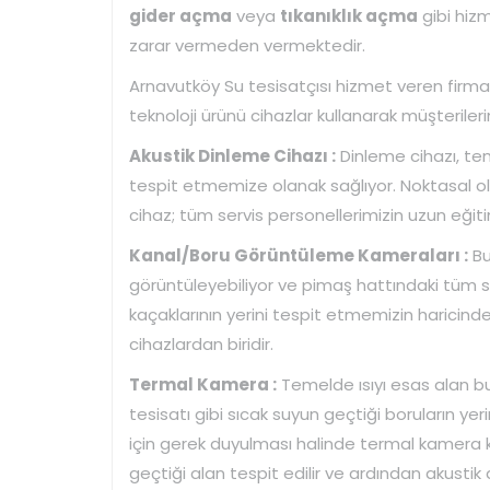
gider açma
veya
tıkanıklık açma
gibi hizm
zarar vermeden vermektedir.
Arnavutköy Su tesisatçısı hizmet veren firma
teknoloji ürünü cihazlar kullanarak müşterileri
Akustik Dinleme Cihazı :
Dinleme cihazı, temi
tespit etmemize olanak sağlıyor. Noktasal ol
cihaz; tüm servis personellerimizin uzun eğiti
Kanal/Boru Görüntüleme Kameraları :
Bu
görüntüleyebiliyor ve pimaş hattındaki tüm sor
kaçaklarının yerini tespit etmemizin haricinde 
cihazlardan biridir.
Termal Kamera :
Temelde ısıyı esas alan bu 
tesisatı gibi sıcak suyun geçtiği boruların yerini
için gerek duyulması halinde termal kamera k
geçtiği alan tespit edilir ve ardından akustik d