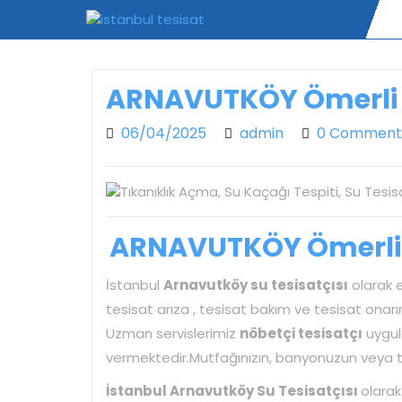
Skip
to
content
ARNAVUTKÖY Ömerli M
06/04/2025
admin
06/04/2025
admin
0 Comment
ARNAVUTKÖY Ömerli M
İstanbul
Arnavutköy su tesisatçısı
olarak ev
tesisat arıza , tesisat bakım ve tesisat onarı
Uzman servislerimiz
nöbetçi tesisatçı
uygula
vermektedir.Mutfağınızın, banyonuzun veya tuvale
İstanbul Arnavutköy Su Tesisatçısı
olara