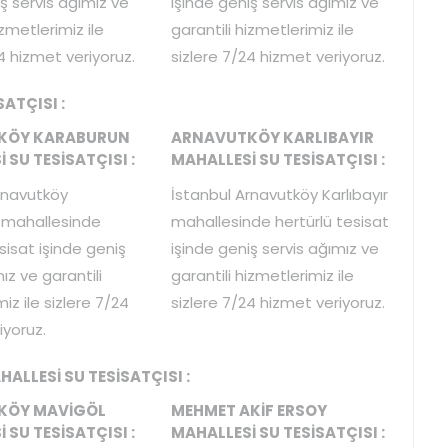
ş servis ağımız ve
işinde geniş servis ağımız ve
izmetlerimiz ile
garantili hizmetlerimiz ile
4 hizmet veriyoruz.
sizlere 7/24 hizmet veriyoruz.
ATÇISI :
KÖY KARABURUN
ARNAVUTKÖY KARLIBAYIR
 SU TESİSATÇISI :
MAHALLESİ SU TESİSATÇISI :
rnavutköy
İstanbul Arnavutköy Karlıbayır
 mahallesinde
mahallesinde hertürlü tesisat
sisat işinde geniş
işinde geniş servis ağımız ve
ız ve garantili
garantili hizmetlerimiz ile
iz ile sizlere 7/24
sizlere 7/24 hizmet veriyoruz.
iyoruz.
LLESİ SU TESİSATÇISI :
KÖY MAVİGÖL
MEHMET AKİF ERSOY
 SU TESİSATÇISI :
MAHALLESİ SU TESİSATÇISI :