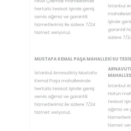
Fevzi Çakmak mahallesinde
İstanbul A
hertürlü tesisat işinde geniş
mahallesin
servis ağımız ve garantili
işinde geni
hizmetlerimiz ile sizlere 7/24
garantili h
hizmet veriyoruz.
sizlere 7/2
MUSTAFA KEMAL PAŞA MAHALLESİ SU TESİS
ARNAVUT
İstanbul Arnavutköy Mustafa
MAHALLESİ
Kemal Paşa mahallesinde
İstanbul A
hertürlü tesisat işinde geniş
Hatun maha
servis ağımız ve garantili
tesisat işi
hizmetlerimiz ile sizlere 7/24
ağımız ve g
hizmet veriyoruz.
hizmetlerim
hizmet ver