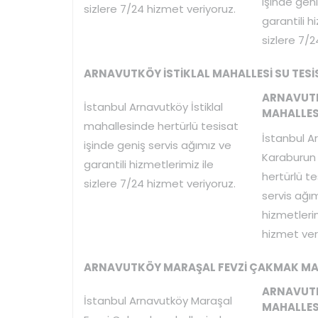
işinde geni
sizlere 7/24 hizmet veriyoruz.
garantili h
sizlere 7/2
ARNAVUTKÖY İSTİKLAL MAHALLESİ SU TESİS
ARNAVUT
İstanbul Arnavutköy İstiklal
MAHALLESİ
mahallesinde hertürlü tesisat
İstanbul A
işinde geniş servis ağımız ve
Karaburun
garantili hizmetlerimiz ile
hertürlü te
sizlere 7/24 hizmet veriyoruz.
servis ağım
hizmetlerim
hizmet ver
ARNAVUTKÖY MARAŞAL FEVZİ ÇAKMAK MAHA
ARNAVUT
İstanbul Arnavutköy Maraşal
MAHALLESİ