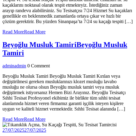
kaçaklarını noktasal olarak tespit etmekteyiz. İstediğiniz zaman
arayıp randevu alabilirsiniz. Su Tesisatçısı 7/24 Hizmet Su kaçakları
genellikle en beklenmedik zamanlarda ortaya çıkar ve hızlı bir
çözüm gerektirir. Bu yüzden Sinanpaşa’ta 7/24 su kaçağı tespiti […]
Read More
Read More
Beyoğlu Musluk Tamiri
Beyoğlu Musluk
Tamiri
admin
admin
0 Comment
Beyoğlu Musluk Tamiri Beyoğlu Musluk Tamiri Kırılan veya
değiştirilmesi gereken musluklarınızı klozet musluğu lavabo
musluğu ne olursa olsun Beyoğlu musluk tamiri veya musluk
değiştirmek istiyorsanız Hemen Bizi Arayınız. Beyoğlu Tesisatçı
Sıhhi Tesisat Profesyonel ekibimiz ile birlikte tüm sıhhi tesisat
alanlarında hizmet veren firmamız garanti işçilik isteyen kişilere
uygun ve kaliteli hizmet vermektedir. Sıhhi Tesisat alanında […]
Read More
Read More
27/07/2025
27/07/2025