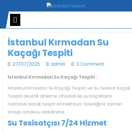
Skip
to
content
Open
Menu
İstanbul Kırmadan Su
Kaçağı Tespiti
27/07/2025
admin
27/07/2025
admin
0 Comment
İstanbul Kırmadan Su Kaçağı Tespiti :
İstanbul Kırmadan Su Kaçağı Tespiti ve Su tesisat Kaçak
Tespiti akustik dinleme cihazları ile su kaçaklarını
noktasal olarak tespit etmekteyiz. İstediğiniz zaman
arayıp randevu alabilirsiniz.
Su Tesisatçısı 7/24 Hizmet