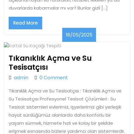
duvarlarda kabarmalar mı var? Bunlar gizli […]
Read
Read More
More
18/05/2025
18/05/2025
Tıkanıklık Açma ve Su
Tıkanıklık
Tesisatçısı
Açma
admin
admin
0 Comment
ve
Tıkanıklık Açma ve Su Tesisatçısı : Tıkanıklık Açma ve
Su
Su Tesisatçısı Profesyonel Tesisat Çözümleri : Su
Tesisatçısı
Tesisat sistemleri evlerimiz, işyerlerimiz gibi yerleşik
hayat sürdüğümüz alanlarda daha konforlu bir
yaşam sürmek, hizmete hızlı ve kolay bir şekilde
erişmek esnasında bizlere yardımcı olan sistemlerdir.