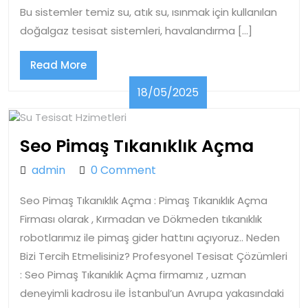
Bu sistemler temiz su, atık su, ısınmak için kullanılan
doğalgaz tesisat sistemleri, havalandırma […]
Read
Read More
More
18/05/2025
18/05/2025
Seo
Seo Pimaş Tıkanıklık Açma
Pimaş
admin
admin
0 Comment
Tıkanı
Seo Pimaş Tıkanıklık Açma : Pimaş Tıkanıklık Açma
Açma
Firması olarak , Kırmadan ve Dökmeden tıkanıklık
robotlarımız ile pimaş gider hattını açıyoruz.. Neden
Bizi Tercih Etmelisiniz? Profesyonel Tesisat Çözümleri
: Seo Pimaş Tıkanıklık Açma firmamız , uzman
deneyimli kadrosu ile İstanbul’un Avrupa yakasındaki