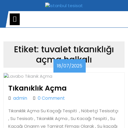
Skip
to
content
Open
Menu
Etiket:
tuvalet tıkanıklığı
açma halkalı
18/07/2025
18/07/2025
Tıkanıklık
Tıkanıklık Açma
Açma
admin
admin
0 Comment
Tıkanıklık Açma Su Kaçağı Tespiti , Nöbetçi Tesisatçı
, Su Tesisatı , Tıkanıklık Açma , Su Kacağı Tespiti , Su
Kaçağı Onarım ve Tamirat Firması Olarak , Su kaçağı