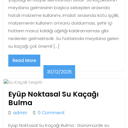
meydana gelmesinin başlıca sebepleri arasında
hatalı malzeme kullanımı, imalat sırasında kötü işçilik,
malzemenin kullanım ömrünü doldurması, şehir içi
hatların maruz kaldığı ağırlığı kaldıramaması gibi
nedenler gelmektedir. Su hatlarında meydana gelen
su kaçağı çok önemli […]
Read
Read More
More
30/12/2025
30/12/2025
Eyüp Noktasal Su Kaçağı
Eyüp
Bulma
Noktasal
admin
admin
0 Comment
Su
Eyüp Noktasal Su Kaçağı Bulma : Günümüzde su