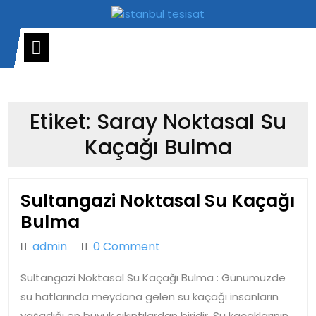
Skip
to
content
Open
Menu
Etiket:
Saray Noktasal Su
Kaçağı Bulma
Sultangazi Noktasal Su Kaçağı
Sultangazi
Bulma
Noktasal
admin
admin
0 Comment
Su
Sultangazi Noktasal Su Kaçağı Bulma : Günümüzde
Kaçağı
su hatlarında meydana gelen su kaçağı insanların
Bulma
yaşadığı en büyük sıkıntılardan biridir. Su kaçaklarının