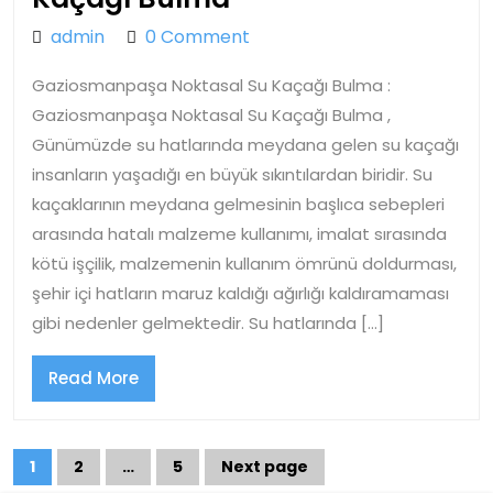
Noktasal
admin
admin
0 Comment
Su
Gaziosmanpaşa Noktasal Su Kaçağı Bulma :
Kaçağı
Gaziosmanpaşa Noktasal Su Kaçağı Bulma ,
Bulma
Günümüzde su hatlarında meydana gelen su kaçağı
insanların yaşadığı en büyük sıkıntılardan biridir. Su
kaçaklarının meydana gelmesinin başlıca sebepleri
arasında hatalı malzeme kullanımı, imalat sırasında
kötü işçilik, malzemenin kullanım ömrünü doldurması,
şehir içi hatların maruz kaldığı ağırlığı kaldıramaması
gibi nedenler gelmektedir. Su hatlarında […]
Read
Read More
More
Yazı
1
2
…
5
Next page
Page
Page
Page