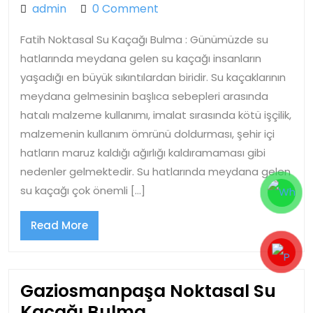
Noktasal
admin
admin
0 Comment
Su
Fatih Noktasal Su Kaçağı Bulma : Günümüzde su
Kaçağı
hatlarında meydana gelen su kaçağı insanların
Bulma
yaşadığı en büyük sıkıntılardan biridir. Su kaçaklarının
meydana gelmesinin başlıca sebepleri arasında
hatalı malzeme kullanımı, imalat sırasında kötü işçilik,
malzemenin kullanım ömrünü doldurması, şehir içi
hatların maruz kaldığı ağırlığı kaldıramaması gibi
nedenler gelmektedir. Su hatlarında meydana gelen
su kaçağı çok önemli […]
Read
Read More
More
Gaziosmanpaşa Noktasal Su
Gaziosmanpaşa
Kaçağı Bulma