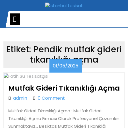
Skip
to
content
Open
Menu
Etiket:
Pendik mutfak gideri
tıkanıklığı açma
01/05/2025
01/05/2025
M
Mutfak Gideri Tıkanıklığı Açma
Gi
admin
admin
0 Comment
Tı
Mutfak Gideri Tıkanıklığı Açma : Mutfak Gideri
A
Tıkanıklığı Açma Firması Olarak Profesyonel Çözümler
Sunmaktayız… Beşiktaş Mutfak Gideri Tıkanıklığı