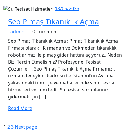
18/05/2025
18/05/2025
Seo
Seo Pimaş Tıkanıklık Açma
Pimaş
admin
admin
0 Comment
Tıkanıklı
Seo Pimaş Tıkanıklık Açma : Pimaş Tıkanıklık Açma
Açma
Firması olarak , Kırmadan ve Dökmeden tıkanıklık
robotlarımız ile pimaş gider hattını açıyoruz.. Neden
Bizi Tercih Etmelisiniz? Profesyonel Tesisat
Çözümleri : Seo Pimaş Tıkanıklık Açma firmamız ,
uzman deneyimli kadrosu ile İstanbul’un Avrupa
yakasındaki tüm ilçe ve mahallerinde sıhhi tesisat
hizmetleri vermektedir. Su tesisat sorunlarınızı
gidermek için […]
Read
Read More
More
Yazı
Page
Page
Page
1
2
3
Next page