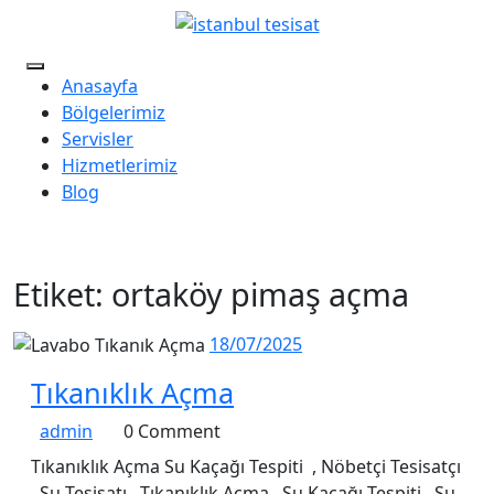
Skip
to
content
Open
Anasayfa
Menu
Bölgelerimiz
Servisler
Hizmetlerimiz
Blog
Close
Menu
Etiket:
ortaköy pimaş açma
18/07/2025
18/07/2025
Tıkanıklık
Tıkanıklık Açma
Açma
admin
admin
0 Comment
Tıkanıklık Açma Su Kaçağı Tespiti , Nöbetçi Tesisatçı
, Su Tesisatı , Tıkanıklık Açma , Su Kacağı Tespiti , Su