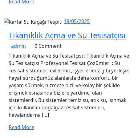
Read
Read More
More
18/05/2025
18/05/2025
Tık
Tıkanıklık Açma ve Su Tesisatçısı
Aç
admin
admin
0 Comment
ve
Tıkanıklık Açma ve Su Tesisatçısı : Tıkanıklık Açma ve
Su
Su Tesisatçısı Profesyonel Tesisat Çözümleri : Su
Tes
Tesisat sistemleri evlerimiz, işyerlerimiz gibi yerleşik
hayat sürdüğümüz alanlarda daha konforlu bir
yaşam sürmek, hizmete hızlı ve kolay bir şekilde
erişmek esnasında bizlere yardımcı olan
sistemlerdir. Bu sistemler temiz su, atık su, ısınmak
için kullanılan doğalgaz tesisat sistemleri,
havalandırma […]
Read
Read More
More