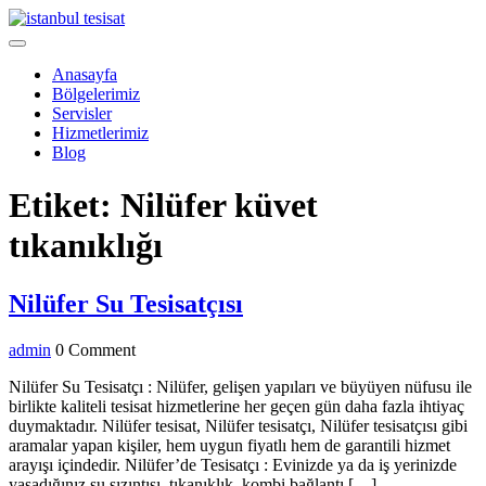
Skip
to
Open
content
Menu
Anasayfa
Bölgelerimiz
Servisler
Hizmetlerimiz
Blog
Close
Etiket:
Nilüfer küvet
Menu
tıkanıklığı
Nilüfer
Nilüfer Su Tesisatçısı
Su
admin
admin
0 Comment
Tesisatçısı
Nilüfer Su Tesisatçı : Nilüfer, gelişen yapıları ve büyüyen nüfusu ile
birlikte kaliteli tesisat hizmetlerine her geçen gün daha fazla ihtiyaç
duymaktadır. Nilüfer tesisat, Nilüfer tesisatçı, Nilüfer tesisatçısı gibi
aramalar yapan kişiler, hem uygun fiyatlı hem de garantili hizmet
arayışı içindedir. Nilüfer’de Tesisatçı : Evinizde ya da iş yerinizde
yaşadığınız su sızıntısı, tıkanıklık, kombi bağlantı […]