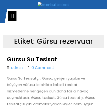
Skip
to
content
Open
Menu
Etiket:
Gürsu rezervuar
Gürsu
Gürsu Su Tesisat
Su
admin
admin
0 Comment
Tesisat
Gürsu Su Tesisatçı : Gürsu, gelişen yapıları ve
büyüyen nüfusu ile birlikte kaliteli tesisat
hizmetlerine her geçen gün daha fazla ihtiyaç
duymaktadır. Gürsu tesisat, Gürsu tesisatçı, Gürsu
tesisatçısı gibi aramalar yapan kişiler, hem uygun