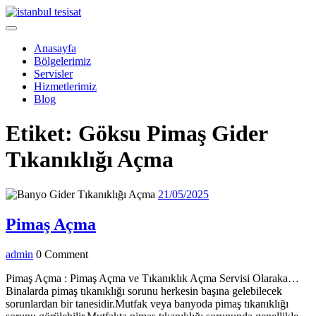
Skip
to
Open
content
Menu
Anasayfa
Bölgelerimiz
Servisler
Hizmetlerimiz
Blog
Close
Etiket:
Göksu Pimaş Gider
Menu
Tıkanıklığı Açma
21/05/2025
21/05/2025
Pimaş
Pimaş Açma
Açma
admin
admin
0 Comment
Pimaş Açma : Pimaş Açma ve Tıkanıklık Açma Servisi Olaraka…
Binalarda pimaş tıkanıklığı sorunu herkesin başına gelebilecek
sorunlardan bir tanesidir.Mutfak veya banyoda pimaş tıkanıklığı