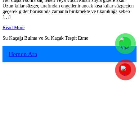
Her duştan sonra saç telleri veya vücut kılları suyla gidere akar.
Uzun kıllar süzgeç tarafından engellenir ancak kısa kıllar süzgeçten
geçerek gider borusunda zamanla birikmekte ve tıkanıklığa sebeo
[…]
Read
Read More
More
Su Kaçağı Bulma ve Su Kaçak Tespit Etme
Hemen Ara