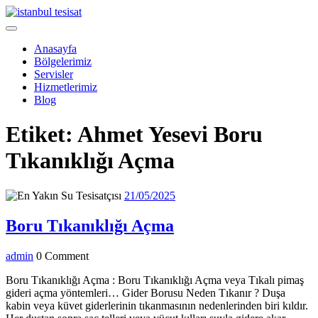
Skip
to
Open
content
Menu
Anasayfa
Bölgelerimiz
Servisler
Hizmetlerimiz
Blog
Close
Etiket:
Ahmet Yesevi Boru
Menu
Tıkanıklığı Açma
21/05/2025
21/05/2025
Boru
Boru Tıkanıklığı Açma
Tıkanıklığı
admin
admin
0 Comment
Açma
Boru Tıkanıklığı Açma : Boru Tıkanıklığı Açma veya Tıkalı pimaş
gideri açma yöntemleri… Gider Borusu Neden Tıkanır ? Duşa
kabin veya küvet giderlerinin tıkanmasının nedenlerinden biri kıldır.