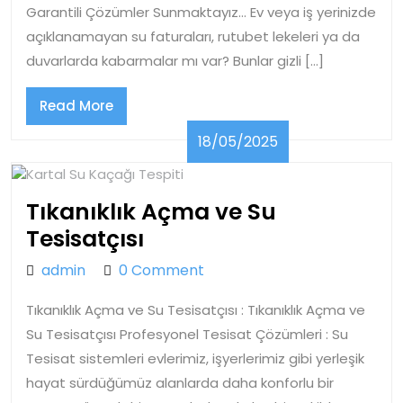
Garantili Çözümler Sunmaktayız… Ev veya iş yerinizde
açıklanamayan su faturaları, rutubet lekeleri ya da
duvarlarda kabarmalar mı var? Bunlar gizli […]
Read
Read More
More
18/05/2025
18/05/2025
Tıkanıklık Açma ve Su
Tıkanıklık
Tesisatçısı
Açma
admin
admin
0 Comment
ve
Tıkanıklık Açma ve Su Tesisatçısı : Tıkanıklık Açma ve
Su
Su Tesisatçısı Profesyonel Tesisat Çözümleri : Su
Tesisatçısı
Tesisat sistemleri evlerimiz, işyerlerimiz gibi yerleşik
hayat sürdüğümüz alanlarda daha konforlu bir