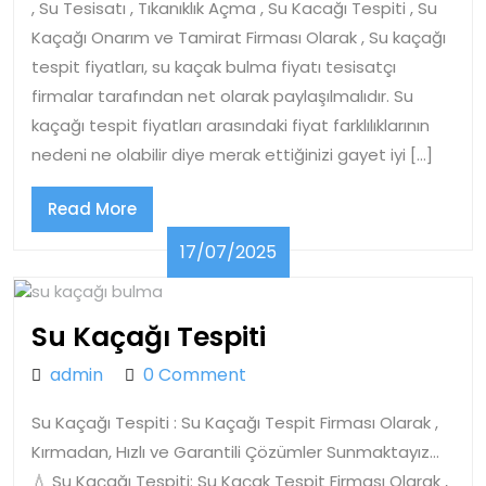
, Su Tesisatı , Tıkanıklık Açma , Su Kacağı Tespiti , Su
Kaçağı Onarım ve Tamirat Firması Olarak , Su kaçağı
tespit fiyatları, su kaçak bulma fiyatı tesisatçı
firmalar tarafından net olarak paylaşılmalıdır. Su
kaçağı tespit fiyatları arasındaki fiyat farklılıklarının
nedeni ne olabilir diye merak ettiğinizi gayet iyi […]
Read
Read More
More
17/07/2025
17/07/2025
Su
Su Kaçağı Tespiti
Kaçağı
admin
admin
0 Comment
Tespiti
Su Kaçağı Tespiti : Su Kaçağı Tespit Firması Olarak ,
Kırmadan, Hızlı ve Garantili Çözümler Sunmaktayız…
💧 Su Kaçağı Tespiti: Su Kaçak Tespit Firması Olarak ,