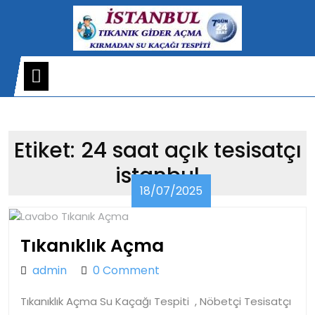
Skip
to
content
Open
Menu
Etiket:
24 saat açık tesisatçı
istanbul
18/07/2025
18/07/2025
Tıkanıklık
Tıkanıklık Açma
Açma
admin
admin
0 Comment
Tıkanıklık Açma Su Kaçağı Tespiti , Nöbetçi Tesisatçı