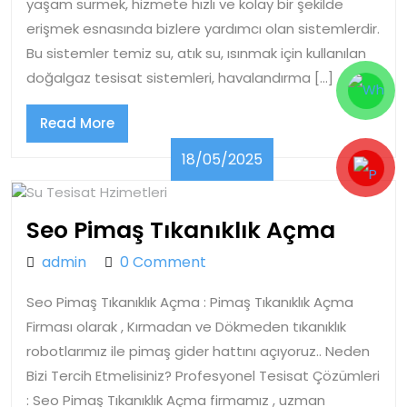
yaşam sürmek, hizmete hızlı ve kolay bir şekilde
erişmek esnasında bizlere yardımcı olan sistemlerdir.
Bu sistemler temiz su, atık su, ısınmak için kullanılan
doğalgaz tesisat sistemleri, havalandırma […]
Read
Read More
More
18/05/2025
18/05/2025
Seo
Seo Pimaş Tıkanıklık Açma
Pimaş
admin
admin
0 Comment
Tıkanı
Seo Pimaş Tıkanıklık Açma : Pimaş Tıkanıklık Açma
Açma
Firması olarak , Kırmadan ve Dökmeden tıkanıklık
robotlarımız ile pimaş gider hattını açıyoruz.. Neden
Bizi Tercih Etmelisiniz? Profesyonel Tesisat Çözümleri
: Seo Pimaş Tıkanıklık Açma firmamız , uzman