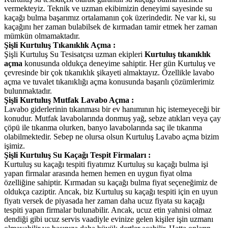
vermekteyiz. Teknik ve uzman ekibimizin deneyimi sayesinde su
kaçağı bulma başarımız ortalamanın çok üzerindedir. Ne var ki, su
kaçağını her zaman bulabilsek de kırmadan tamir etmek her zaman
mümkün olmamaktadır.
Şişli Kurtuluş Tıkanıklık Açma :
Şişli Kurtuluş Su Tesisatçısı uzman ekipleri
Kurtuluş tıkanıklık
açma
konusunda oldukça deneyime sahiptir. Her gün Kurtuluş ve
çevresinde bir çok tıkanıklık şikayeti almaktayız. Özellikle lavabo
açma ve tuvalet tıkanıklığı açma konusunda başarılı çözümlerimiz
bulunmaktadır.
Şişli Kurtuluş Mutfak Lavabo Açma :
Lavabo giderlerinin tıkanması bir ev hanımının hiç istemeyeceği bir
konudur. Mutfak lavabolarında donmuş yağ, sebze atıkları veya çay
çöpü ile tıkanma olurken, banyo lavabolarında saç ile tıkanma
olabilmektedir. Sebep ne olursa olsun Kurtuluş Lavabo açma bizim
işimiz.
Şişli Kurtuluş Su Kaçağı Tespit Firmaları :
Kurtuluş su kaçağı tespiti fiyatımız Kurtuluş su kaçağı bulma işi
yapan firmalar arasında hemen hemen en uygun fiyat olma
özelliğine sahiptir. Kırmadan su kaçağı bulma fiyat seçeneğimiz de
oldukça caziptir. Ancak, biz Kurtuluş su kaçağı tespiti için en uyun
fiyatı versek de piyasada her zaman daha ucuz fiyata su kaçağı
tespiti yapan firmalar bulunabilir. Ancak, ucuz etin yahnisi olmaz
dendiği gibi ucuz servis vaadiyle evinize gelen kişiler işin uzmanı