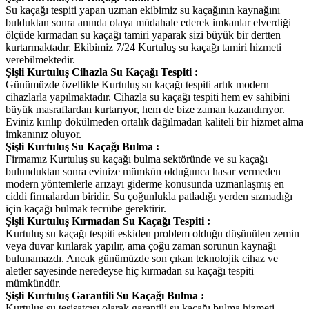
Su kaçağı tespiti yapan uzman ekibimiz su kaçağının kaynağını
bulduktan sonra anında olaya müdahale ederek imkanlar elverdiği
ölçüde kırmadan su kaçağı tamiri yaparak sizi büyük bir dertten
kurtarmaktadır. Ekibimiz 7/24 Kurtuluş su kaçağı tamiri hizmeti
verebilmektedir.
Şişli Kurtuluş Cihazla Su Kaçağı Tespiti :
Günümüzde özellikle Kurtuluş su kaçağı tespiti artık modern
cihazlarla yapılmaktadır. Cihazla su kaçağı tespiti hem ev sahibini
büyük masraflardan kurtarıyor, hem de bize zaman kazandırıyor.
Eviniz kırılıp dökülmeden ortalık dağılmadan kaliteli bir hizmet alma
imkanınız oluyor.
Şişli Kurtuluş Su Kaçağı Bulma :
Firmamız Kurtuluş su kaçağı bulma sektöründe ve su kaçağı
bulunduktan sonra evinize mümkün olduğunca hasar vermeden
modern yöntemlerle arızayı giderme konusunda uzmanlaşmış en
ciddi firmalardan biridir. Su çoğunlukla patladığı yerden sızmadığı
için kaçağı bulmak tecrübe gerektirir.
Şişli Kurtuluş Kırmadan Su Kaçağı Tespiti :
Kurtuluş su kaçağı tespiti eskiden problem olduğu düşünülen zemin
veya duvar kırılarak yapılır, ama çoğu zaman sorunun kaynağı
bulunamazdı. Ancak günümüzde son çıkan teknolojik cihaz ve
aletler sayesinde neredeyse hiç kırmadan su kaçağı tespiti
mümkündür.
Şişli Kurtuluş Garantili Su Kaçağı Bulma :
Kurtuluş su tesisatçısı olarak garantili su kaçağı bulma hizmeti