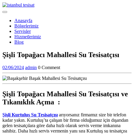
Skip
to
Open
content
Menu
Anasayfa
Bölgelerimiz
Servisler
Hizmetlerimiz
Blog
Close
Şişli Topağacı Mahallesi Su Tesisatçısı
Menu
02/06/2024
admin
02/06/2024
admin
0 Comment
Şişli Topağacı Mahallesi Su Tesisatçısı ve
Tıkanıklık Açma :
Şişli Kurtuluş Su Tesisatçısı
arıyorsanız firmamız size bir telefon
kadar yakın. Kurtuluş’ta çalışan bir firma olduğumuz için dışarıdan
gelen tesisatçılara göre daha hızlı olarak servis verme imkanına
sahibiz. Daha hızlı servis vermenin yanı sıra Kurtuluş su tesisatçısı