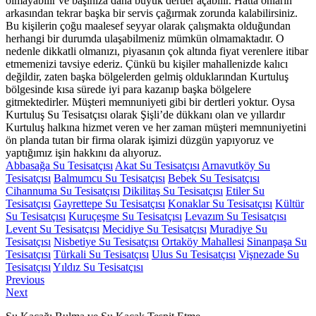
olmayabilir ve başınıza daha büyük dertler açabilir. Hatta onların
arkasından tekrar başka bir servis çağırmak zorunda kalabilirsiniz.
Bu kişilerin çoğu maalesef seyyar olarak çalışmakta olduğundan
herhangi bir durumda ulaşabilmeniz mümkün olmamaktadır. O
nedenle dikkatli olmanızı, piyasanın çok altında fiyat verenlere itibar
etmemenizi tavsiye ederiz. Çünkü bu kişiler mahallenizde kalıcı
değildir, zaten başka bölgelerden gelmiş olduklarından Kurtuluş
bölgesinde kısa sürede iyi para kazanıp başka bölgelere
gitmektedirler. Müşteri memnuniyeti gibi bir dertleri yoktur. Oysa
Kurtuluş Su Tesisatçısı olarak Şişli’de dükkanı olan ve yıllardır
Kurtuluş halkına hizmet veren ve her zaman müşteri memnuniyetini
ön planda tutan bir firma olarak işimizi düzgün yapıyoruz ve
yaptığımız işin hakkını da alıyoruz.
Abbasağa Su Tesisatçısı
Akat Su Tesisatçısı
Arnavutköy Su
Tesisatçısı
Balmumcu Su Tesisatçısı
Bebek Su Tesisatçısı
Cihannuma Su Tesisatçısı
Dikilitaş Su Tesisatçısı
Etiler Su
Tesisatçısı
Gayrettepe Su Tesisatçısı
Konaklar Su Tesisatçısı
Kültür
Su Tesisatçısı
Kuruçeşme Su Tesisatçısı
Levazım Su Tesisatçısı
Levent Su Tesisatçısı
Mecidiye Su Tesisatçısı
Muradiye Su
Tesisatçısı
Nisbetiye Su Tesisatçısı
Ortaköy Mahallesi
Sinanpaşa Su
Tesisatçısı
Türkali Su Tesisatçısı
Ulus Su Tesisatçısı
Vişnezade Su
Tesisatçısı
Yıldız Su Tesisatçısı
Yazı
Previous
Previous
Next
post:
Next
gezinmesi
post: