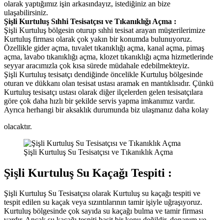
olarak yaptığımız işin arkasındayız, istediğiniz an bize
ulaşabilirsiniz.
Şişli Kurtuluş Sıhhi Tesisatçısı ve Tıkanıklığı Açma :
Şişli Kurtuluş bölgesin oturup sıhhi tesisat arayan müşterilerimize
Kurtuluş firması olarak çok yakın bir konumda bulunuyoruz.
Özellikle gider açma, tuvalet tıkanıklığı açma, kanal açma, pimaş
açma, lavabo tıkanıklığı açma, klozet tıkanıklığı açma hizmetlerinde
seyyar aracımızla çok kısa sürede müdahale edebilmekteyiz.
Şişli Kurtuluş tesisatçı dendiğinde öncelikle Kurtuluş bölgesinde
oturan ve dükkanı olan tesisat ustası aramak en mantıklısıdır. Çünkü
Kurtuluş tesisatçı ustası olarak diğer ilçelerden gelen tesisatçılara
göre çok daha hızlı bir şekilde servis yapma imkanımız vardır.
Ayrıca herhangi bir aksaklık durumunda biz ulaşmanız daha kolay
olacaktır.
Şişli Kurtuluş Su Tesisatçısı ve Tıkanıklık Açma
Şişli Kurtuluş Su Kaçağı Tespiti :
Şişli Kurtuluş Su Tesisatçısı olarak Kurtuluş su kaçağı tespiti ve
tespit edilen su kaçak veya sızıntılarının tamir işiyle uğraşıyoruz.
Kurtuluş bölgesinde çok sayıda su kaçağı bulma ve tamir firması
vardır. Ancak su kaçağı tespiti basit bir konu değildir, donanım ve