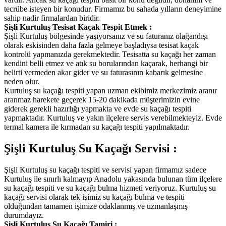
tecrübe isteyen bir konudur. Firmamız bu sahada yılların deneyimine
sahip nadir firmalardan biridir.
Şişli Kurtuluş Tesisat Kaçak Tespit Etmek :
Şişli Kurtuluş bölgesinde yaşıyorsanız ve su faturanız olağandışı
olarak eskisinden daha fazla gelmeye başladıysa tesisat kaçak
kontrolü yapmanızda gerekmektedir. Tesisatta su kaçağı her zaman
kendini belli etmez ve atık su borularından kaçarak, herhangi bir
belirti vermeden akar gider ve su faturasının kabarık gelmesine
neden olur.
Kurtuluş su kaçağı tespiti yapan uzman ekibimiz merkezimiz aranır
aranmaz harekete geçerek 15-20 dakikada müşterimizin evine
giderek gerekli hazırlığı yapmakta ve evde su kaçağı tespiti
yapmaktadır. Kurtuluş ve yakın ilçelere servis verebilmekteyiz. Evde
termal kamera ile kırmadan su kaçağı tespiti yapılmaktadır.
Şişli Kurtuluş Su Kaçağı Servisi :
Şişli Kurtuluş su kaçağı tespiti ve servisi yapan firmamız sadece
Kurtuluş ile sınırlı kalmayıp Anadolu yakasında bulunan tüm ilçelere
su kaçağı tespiti ve su kaçağı bulma hizmeti veriyoruz. Kurtuluş su
kaçağı servisi olarak tek işimiz su kaçağı bulma ve tespiti
olduğundan tamamen işimize odaklanmış ve uzmanlaşmış
durumdayız.
Şişli Kurtuluş Su Kaçağı Tamiri :